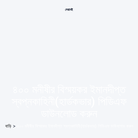
সেরা বই
৪০০ মনীষীর বিস্ময়কর ইমানদীপ্ত
স্বপ্নকাহিনী(হার্ডকভার) পিডিএফ
ডাউনলোড করুন
বাড়ি
>
৪০০ মনীষীর বিস্ময়কর ইমানদীপ্ত স্বপ্নকাহিনী(হার্ডকভার) পিডিএফ ডাউনলোড করুন