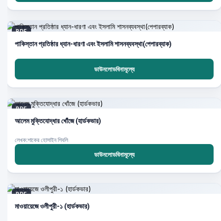
PDF
পাকিস্তান প্রতিষ্ঠার ধ্যান-ধারণা এবং ইসলামি শাসনব্যবস্থা(পেপারব্যাক)
ডাউনলোডবিনামূল্যে
PDF
আলেম মুক্তিযোদ্ধার খোঁজে (হার্ডকভার)
লেখক:শাকের হোসাইন শিবলি
ডাউনলোডবিনামূল্যে
PDF
মাওয়ায়েজে ওলীপুরী-১ (হার্ডকভার)