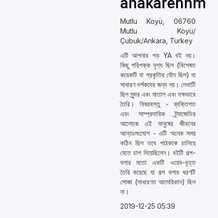
anakarennm
Mutlu Köyü, 06760
Mutlu Köyü/
Çubuk/Ankara, Turkey
এটি আপনার গড় YA বই নয়।
কিছু পরিপক্ক দৃশ্য ছিল (বিশেষত
কয়েকটি যা প্রকৃতির যৌন ছিল) যা
সাধারণ দর্শকদের জন্য নয়। লেখাটি
ছিল সুন্দর এবং মাতাল এবং দক্ষভাবে
তৈরি। বিষয়বস্তু - ব্যক্তিগত
এবং সাম্প্রদায়িক ট্র্যাজেডির
আলোকে এই মানুষের জীবনের
আন্তঃসংযোগ - এটি অনেক সময়
কঠিন ছিল তবে পাঠককে চালিয়ে
যেতে চাপ দিয়েছিলেন। বইটি গল্প-
বলার মতো একটি ওয়েব-বৃত্ত
তৈরি করেছে যা গল্প বলার ধরণটি
সোজা (সাধারণত আমেরিকান) ছিল
না।
2019-12-25 05:39