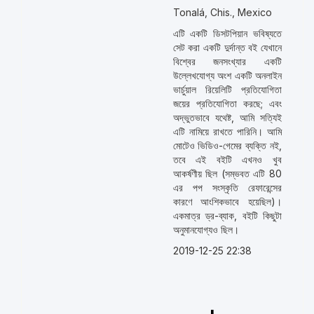
Tonalá, Chis., Mexico
এটি একটি ডিসটপিয়ান ভবিষ্যতে
সেট করা একটি দুর্দান্ত বই যেখানে
বিশ্বের জনসংখ্যার একটি
উল্লেখযোগ্য অংশ একটি অনলাইন
ভার্চুয়াল রিয়েলিটি প্রতিযোগিতা
জয়ের প্রতিযোগিতা করছে; এবং
অদ্ভুতভাবে যথেষ্ট, আমি সত্যিই
এটি নামিয়ে রাখতে পারিনি। আমি
মোটেও ভিডিও-গেমের ব্যক্তি নই,
তবে এই বইটি এখনও খুব
আকর্ষণীয় ছিল (সম্ভবত এটি 80
এর পপ সংস্কৃতি রেফারেন্সের
কারণে আংশিকভাবে হয়েছিল)।
একমাত্র ড্র-ব্যাক, বইটি কিছুটা
অনুমানযোগ্যও ছিল।
2019-12-25 22:38