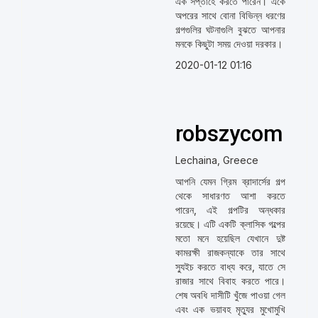
এক সপ্তাহে করতে পারেন। একে
অপরের সাথে বোনা বিভিন্ন ধরণের
গল্পগুলির ঘটনাগুলি বুঝতে আপনার
মনকে কিছুটা সময় দেওয়া দরকার।
2020-01-12 01:16
robszycom
Lechaina, Greece
আপনি যেমন গ্রিম ব্রাদার্সের গল্প
থেকে সাধারণত আশা করতে
পারেন, এই গল্পটির অন্ধকার
রয়েছে। এটি একটি ক্লাসিক গল্পের
মতো মনে হয়েছিল যেখানে দুষ্ট
কামরক্ষী রাজকন্যাকে তার সাথে
স্যুইচ করতে বাধ্য করে, যাতে সে
রাজার সাথে বিবাহ করতে পারে।
শেষ অবধি দাসীটি খুঁজে পাওয়া গেল
এবং এক ভয়াবহ মৃত্যুর মুখোমুখি