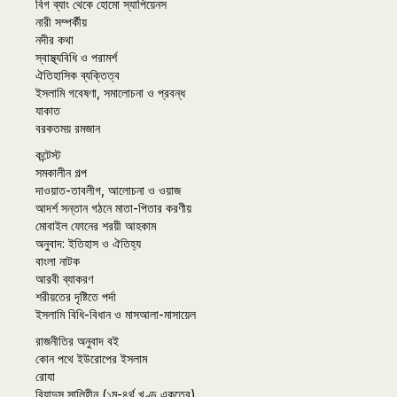
বিগ ব্যাং থেকে হোমো স্যাপিয়েনস
নারী সম্পর্কীয়
নদীর কথা
স্বাস্থ্যবিধি ও পরামর্শ
ঐতিহাসিক ব্যক্তিত্ব
ইসলামি গবেষণা, সমালোচনা ও প্রবন্ধ
যাকাত
বরকতময় রমজান
কন্টেস্ট
সমকালীন গল্প
দাওয়াত-তাবলীগ, আলোচনা ও ওয়াজ
আদর্শ সন্তান গঠনে মাতা-পিতার করণীয়
মোবাইল ফোনের শরয়ী আহকাম
অনুবাদ: ইতিহাস ও ঐতিহ্য
বাংলা নাটক
আরবী ব্যাকরণ
শরীয়তের দৃষ্টিতে পর্দা
ইসলামি বিধি-বিধান ও মাসআলা-মাসায়েল
রাজনীতির অনুবাদ বই
কোন পথে ইউরোপের ইসলাম
রোযা
রিয়াদুস সালিহীন (১ম-৪র্থ খণ্ড একত্রে)