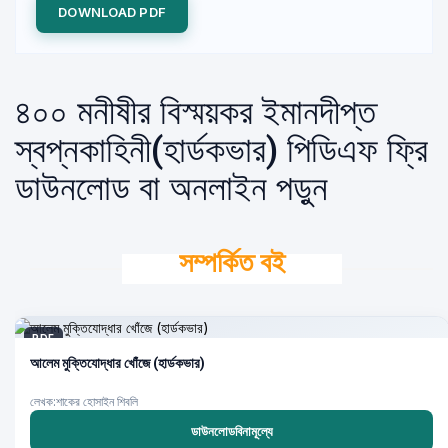
DOWNLOAD PDF
৪০০ মনীষীর বিস্ময়কর ইমানদীপ্ত
স্বপ্নকাহিনী(হার্ডকভার) পিডিএফ ফ্রি
ডাউনলোড বা অনলাইন পড়ুন
সম্পর্কিত বই
PDF
আলেম মুক্তিযোদ্ধার খোঁজে (হার্ডকভার)
লেখক:শাকের হোসাইন শিবলি
ডাউনলোডবিনামূল্যে