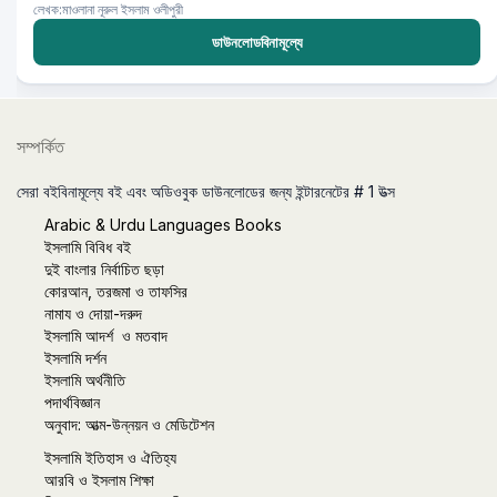
লেখক:মাওলানা নূরুল ইসলাম ওলীপুরী
ডাউনলোডবিনামূল্যে
সম্পর্কিত
সেরা বইবিনামূল্যে বই এবং অডিওবুক ডাউনলোডের জন্য ইন্টারনেটের # 1 উত্স
Arabic & Urdu Languages Books
ইসলামি বিবিধ বই
দুই বাংলার নির্বাচিত ছড়া
কোরআন, তরজমা ও তাফসির
নামায ও দোয়া-দরুদ
ইসলামি আদর্শ ও মতবাদ
ইসলামি দর্শন
ইসলামি অর্থনীতি
পদার্থবিজ্ঞান
অনুবাদ: আত্ম-উন্নয়ন ও মেডিটেশন
ইসলামি ইতিহাস ও ঐতিহ্য
আরবি ও ইসলাম শিক্ষা