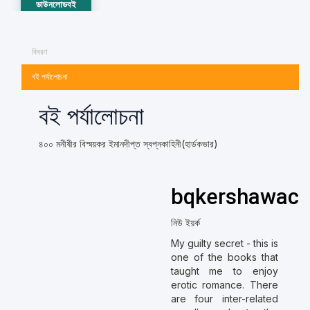
ডাউনলোডবই
বিবরণ
বই পর্যালোচনা
বই পর্যালোচনা
৪০০ মনীষীর বিস্ময়কর ইমানদীপ্ত স্বপ্নকাহিনী(হার্ডকভার)
bqkershawac
নিউ ইয়র্ক
My guilty secret - this is
one of the books that
taught me to enjoy
erotic romance. There
are four inter-related