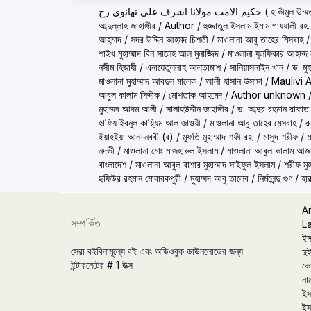
ولانا اشرف علي تهانوي رح
আব্দুল্লাহ জাহাঙ্গীর
/
Author
/
হুজ্জাতুল ইসলাম ইমাম গাযযালী রহ.
আহ্‌মাদ
/
সদর উদ্দিন আহমদ চিশতী
/
মাওলানা আবু তাহের মিসবাহ
শাইখ মুহাম্মাদ বিন সালেহ আল মুনাজ্জিদ
/
মাওলানা যুলফিকার আহমদ ন
নসীম হিজাযী
/
এনায়েতুল্লাহ আল্‌তামাশ
/
সানিয়াসনাইন খান
/
ড. মু
মাওলানা মুহাম্মাদ আবদুল মালেক
/
আলী হাসান উসামা
/
Maulivi 
আবুল কালাম সিদ্দীক
/
মোশতাক আহমেদ
/
Author unknown
মুহাম্মদ আদম আলী
/
সালাহউদ্দীন জাহাঙ্গীর
/
ড. আব্দুর রহমান রাফাত
হাফিয ইবনুল কায়্যিম আল জাওযী
/
মাওলানা আবু তাহের মেসবাহ
/
র
ইয়াহইয়া আন-নববী (র)
/
মুফতি মুহাম্মাদ শফী রহ.
/
মাসুদ শরীফ
/
ম
নদভী
/
মাওলানা মোঃ মাজহারুল ইসলাম
/
মাওলানা আবুল কালাম আজ
বাংলাদেশ
/
মাওলানা আবুল বাশার মুহাম্মাদ সাইফুল ইসলাম
/
শরীফ মুহ
ছফিউর রহমান মোবারকপুরী
/
মুহাম্মদ আবু তালেব
/
নির্মলেন্দু গুণ
/
হার
A
সম্পর্কিত
L
ইস
সেরা বইবিনামূল্যে বই এবং অডিওবুক ডাউনলোডের জন্য
দুই
ইন্টারনেটের # 1 উত্স
কো
না
ইস
ইস