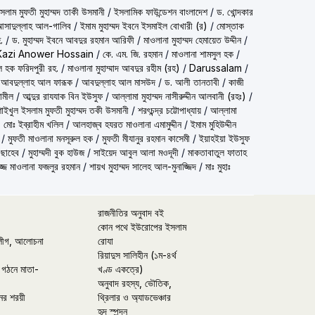
شيخ الاسلام مف) শাইখুল ইসলাম মুফতী মুহাম্মদ তাকী উসমানী
/
ইসলামিক ফাউন্ডেশন বাংলাদেশ
/
ড. খোন্দকার
দ আসাদুল্লাহ আল-গালিব
/
ইমাম মুহাম্মদ ইবনে ইসমাইল বোখারী (র)
/
মোস্তাক
.
/
ড. মুহাম্মদ ইবনে আবদুর রহমান আরিফী
/
মাওলানা মুহাম্মদ হেমায়েত উদ্দীন
/
Kazi Anower Hossain
/
কে. এম. জি. রহমান
/
মাওলানা শামসুল হক
/
ল হক ফরিদপুরী রহ.
/
মাওলানা মুহাম্মাদ আবদুর রহীম (রহ)
/
Darussalam
/
 আবদুল্লাহ আল ফারূক
/
আবদুল্লাহ আল মাসউদ
/
ড. আলী তানতাবী
/
কাজী
ামীল
/
আব্দুর রাযযাক বিন ইউসুফ
/
আল্লামা মুহাম্মদ নাসীরুদ্দীন আলবানী (রহঃ)
/
شيخ الاسلام مفتي محمد تقي عث) শাইখুল ইসলাম মুফতী মুহাম্মদ তকী উসমানী
/
শরৎচন্দ্র চট্টোপাধ্যায়
/
আল্লামা
 মোঃ ইব্রাহীম খলিল
/
আলহাজ্ব হযরত মাওলানা এমামুদ্দীন
/
ইমাম মুহিউদ্দীন
/
মুফতী মাওলানা মনসূরুল হক
/
মুফতী মীযানুর রহমান কাসেমী
/
ইয়াহইয়া ইউসুফ
 ছাহেব
/
মুহাম্মদী বুক হাউজ
/
সাইয়েদ আবুল আলা মওদূদী
/
মাকতাবাতুল ফাতাহ
্জ মাওলানা ফজলুর রহমান
/
শায়খ মুহাম্মদ সালেহ আল-মুনাজ্জিদ
/
মাঃ মুহাঃ
রাজনীতির অনুবাদ বই
কোন পথে ইউরোপের ইসলাম
লীগ, আলোচনা
রোযা
রিয়াদুস সালিহীন (১ম-৪র্থ
 গঠনে মাতা-
খণ্ড একত্রে)
অনুবাদ রহস্য, ভৌতিক,
ের শরয়ী
থ্রিলার ও অ্যাডভেঞ্চার
হৃদ স্পন্দন