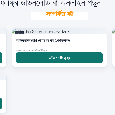
িএফ ফ্রি ডাউনলোড বা অনলাইন পড়ুন
সম্পর্কিত বই
PDF
আইনে রাসূল (ছাঃ) দো’আ অধ্যায় (পেপারব্যাক)
লেখক:আব্দুর রাযযাক বিন ইউসুফ
ডাউনলোডবিনামূল্যে