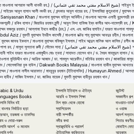
حكيم الامت م ( হাকীমুল উম্মত মাওলানা আশরাফ আলী থানভী রহ.)
/
(تي محمد تقي عثماني
/
সাইয়েদ আবুল হাসান আলী নদভী রহ.
/
খন্দকার আবুল খায়ের রহ.
/
ইসলামিয়া কুতুবখানা
/
মুহাম্ম
/
Saniyasnain Khan
/
মাওলানা মুহাম্মদ যাইনুল আবিদীন
/
মাওলানা আশেক এলাহী বুলন্দশহরী রহ
কশবন্দী
/
রকিব হাসান
/
জিয়াউর রহমান মুন্সী
/
আবুল ফিদা হাফিজ ইব্‌ন কাসীর আদ-দামেশ্‌কী রহ.
/
হাম্মদ ফজলুর রহমান
/
আল্লামা ইবনে কাছীর (রহ.)
/
এস. এম. জাকির হুসাইন
/
হযরত মাওলানা শামসু
Abdul Aziz
/
মুফতী মুহাম্মাদ ইদরীস কাসেমী
/
মাওলানা ডক্টর শাহ্‌ মুহাম্মাদ আবদুর রহীম
/
মাওলানা
/
মুহম্মদ জাফর ইকবাল
/
মাওলানা মুহাম্মদ মফিজুল ইসলাম
/
শাইখ আব্দুল মালিক আল কাসিম
/
রশীদ জ
 পাশা রহ.
/
মাসুদা সুলতানা রুমী
/
সৌমেন সাহা
/
(ماني
ূহানী শাইখ হযরত মাওলানা এমামুদ্দীন মোঃ ত্বহা
/
সাহাদত হোসেন খান
/
ড. সৈয়দ মাহমুদুল হাসান
/
ড.
াওলানা মুহিউদ্দীন খান
/
আরিফ আজাদ
/
ডা. শামসুল আরেফীন
/
মতিউর রহমান খান
/
জাকারিয়া মাসুদ
াদ
/
সোলেমানিয়া বুক হাউস
/
Dakwah Books Malaysia
/
মাওলানা হাকীম মুহাম্মদ আখতার
াম্মদ
/
মাওলানা নাসীম আরাফাত
/
মাহবুবুর রহমান (ইতিহাসবিদ)
/
Humayun Ahmed
/
আলহাজ
ুন হাবীব
/
সাজিদ ইসলাম
/
ডা. জাকির নায়েক
/
মুফতী মুহাম্মদ হাবীবুর রহমান খান
/
rabic & Urdu
ইসলামি ইতিহাস ও ঐতিহ্য
কন্টেস্ট
anguages Books
আরবি ও ইসলাম শিক্ষা
সমকালীন গল্প
লামি বিবিধ বই
বিগ ব্যাং থেকে হোমো
দাওয়াত-তাব
 বাংলার নির্বাচিত ছড়া
স্যাপিয়েনস
ও ওয়াজ
রআন, তরজমা ও তাফসির
নারী সম্পর্কীয়
আদর্শ সন্তান
মায ও দোয়া-দরুদ
নদীর কথা
পিতার করণীয়
লামি আদর্শ ও মতবাদ
স্বাস্থ্যবিধি ও পরামর্শ
মোবাইল ফোন
লামি দর্শন
ঐতিহাসিক ব্যক্তিত্ব
আহকাম