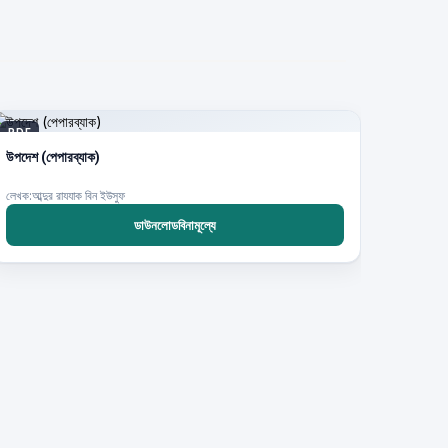
PDF
উপদেশ (পেপারব্যাক)
লেখক:আব্দুর রাযযাক বিন ইউসুফ
ডাউনলোডবিনামূল্যে