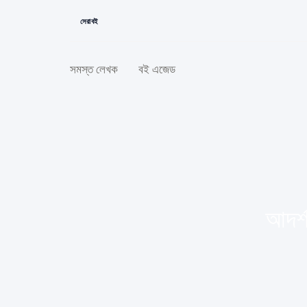
সেরা বই
সমস্ত লেখক
বই এজেড
আদর্