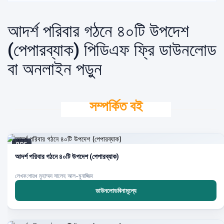
আদর্শ পরিবার গঠনে ৪০টি উপদেশ
(পেপারব্যাক) পিডিএফ ফ্রি ডাউনলোড
বা অনলাইন পড়ুন
সম্পর্কিত বই
PDF
আদর্শ পরিবার গঠনে ৪০টি উপদেশ (পেপারব্যাক)
লেখক:শায়খ মুহাম্মদ সালেহ আল-মুনাজ্জিদ
ডাউনলোডবিনামূল্যে