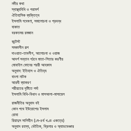
নদীর কথা
স্বাস্থ্যবিধি ও পরামর্শ
ঐতিহাসিক ব্যক্তিত্ব
ইসলামি গবেষণা, সমালোচনা ও প্রবন্ধ
যাকাত
বরকতময় রমজান
কন্টেস্ট
সমকালীন গল্প
দাওয়াত-তাবলীগ, আলোচনা ও ওয়াজ
আদর্শ সন্তান গঠনে মাতা-পিতার করণীয়
মোবাইল ফোনের শরয়ী আহকাম
অনুবাদ: ইতিহাস ও ঐতিহ্য
বাংলা নাটক
আরবী ব্যাকরণ
শরীয়তের দৃষ্টিতে পর্দা
ইসলামি বিধি-বিধান ও মাসআলা-মাসায়েল
রাজনীতির অনুবাদ বই
কোন পথে ইউরোপের ইসলাম
রোযা
রিয়াদুস সালিহীন (১ম-৪র্থ খণ্ড একত্রে)
অনুবাদ রহস্য, ভৌতিক, থ্রিলার ও অ্যাডভেঞ্চার