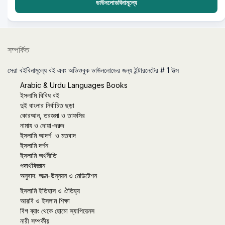
ডাউনলোডবিনামূল্যে
সম্পর্কিত
সেরা বইবিনামূল্যে বই এবং অডিওবুক ডাউনলোডের জন্য ইন্টারনেটের # 1 উত্স
Arabic & Urdu Languages Books
ইসলামি বিবিধ বই
দুই বাংলার নির্বাচিত ছড়া
কোরআন, তরজমা ও তাফসির
নামায ও দোয়া-দরুদ
ইসলামি আদর্শ ও মতবাদ
ইসলামি দর্শন
ইসলামি অর্থনীতি
পদার্থবিজ্ঞান
অনুবাদ: আত্ম-উন্নয়ন ও মেডিটেশন
ইসলামি ইতিহাস ও ঐতিহ্য
আরবি ও ইসলাম শিক্ষা
বিগ ব্যাং থেকে হোমো স্যাপিয়েনস
নারী সম্পর্কীয়