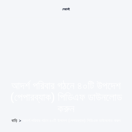
সেরা বই
আদর্শ পরিবার গঠনে ৪০টি উপদেশ
(পেপারব্যাক) পিডিএফ ডাউনলোড
করুন
বাড়ি
>
আদর্শ পরিবার গঠনে ৪০টি উপদেশ (পেপারব্যাক) পিডিএফ ডাউনলোড করুন