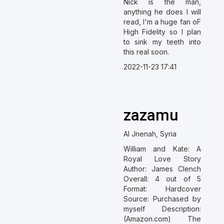
Nick is the man,
anything he does I will
read, I'm a huge fan oF
High Fidelity so I plan
to sink my teeth into
this real soon.
2022-11-23 17:41
zazamu
Al Jnenah, Syria
William and Kate: A
Royal Love Story
Author: James Clench
Overall: 4 out of 5
Format: Hardcover
Source: Purchased by
myself Description:
(Amazon.com) The