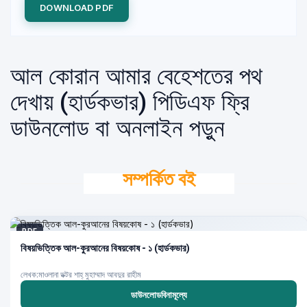
DOWNLOAD PDF
আল কোরান আমার বেহেশতের পথ
দেখায় (হার্ডকভার) পিডিএফ ফ্রি
ডাউনলোড বা অনলাইন পড়ুন
সম্পর্কিত বই
PDF
বিষয়ভিত্তিক আল-কুরআনের বিষয়কোষ - ১ (হার্ডকভার)
লেখক:মাওলানা ডক্টর শাহ্‌ মুহাম্মাদ আবদুর রাহীম
ডাউনলোডবিনামূল্যে