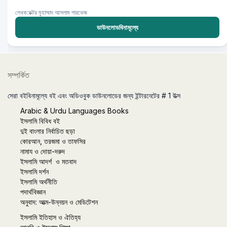
লেখক:ডক্টর মুহাম্মাদ আসলাম পারভেজ
ডাউনলোডবিনামূল্যে
সম্পর্কিত
সেরা বইবিনামূল্যে বই এবং অডিওবুক ডাউনলোডের জন্য ইন্টারনেটের # 1 উত্স
Arabic & Urdu Languages Books
ইসলামি বিবিধ বই
দুই বাংলার নির্বাচিত ছড়া
কোরআন, তরজমা ও তাফসির
নামায ও দোয়া-দরুদ
ইসলামি আদর্শ ও মতবাদ
ইসলামি দর্শন
ইসলামি অর্থনীতি
পদার্থবিজ্ঞান
অনুবাদ: আত্ম-উন্নয়ন ও মেডিটেশন
ইসলামি ইতিহাস ও ঐতিহ্য