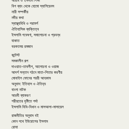
আরবি ও ইসলাম শিক্ষা
বিগ ব্যাং থেকে হোমো স্যাপিয়েনস
নারী সম্পর্কীয়
নদীর কথা
স্বাস্থ্যবিধি ও পরামর্শ
ঐতিহাসিক ব্যক্তিত্ব
ইসলামি গবেষণা, সমালোচনা ও প্রবন্ধ
যাকাত
বরকতময় রমজান
কন্টেস্ট
সমকালীন গল্প
দাওয়াত-তাবলীগ, আলোচনা ও ওয়াজ
আদর্শ সন্তান গঠনে মাতা-পিতার করণীয়
মোবাইল ফোনের শরয়ী আহকাম
অনুবাদ: ইতিহাস ও ঐতিহ্য
বাংলা নাটক
আরবী ব্যাকরণ
শরীয়তের দৃষ্টিতে পর্দা
ইসলামি বিধি-বিধান ও মাসআলা-মাসায়েল
রাজনীতির অনুবাদ বই
কোন পথে ইউরোপের ইসলাম
রোযা