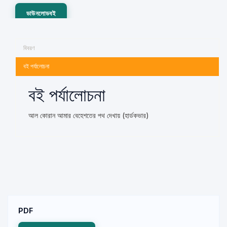
ডাউনলোডবই
বিবরণ
বই পর্যালোচনা
বই পর্যালোচনা
আল কোরান আমার বেহেশতের পথ দেখায় (হার্ডকভার)
PDF