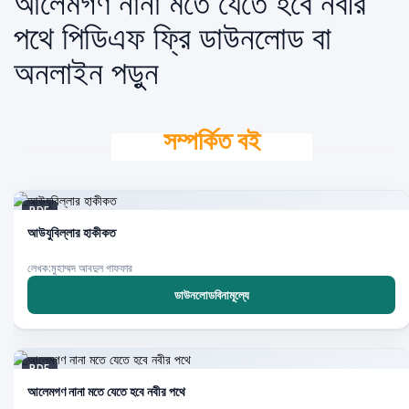
আলেমগণ নানা মতে যেতে হবে নবীর
পথে পিডিএফ ফ্রি ডাউনলোড বা
অনলাইন পড়ুন
সম্পর্কিত বই
PDF
আউযুবিল্লার হাকীকত
লেখক:মুহাম্মদ আবদুল গাফফার
ডাউনলোডবিনামূল্যে
PDF
আলেমগণ নানা মতে যেতে হবে নবীর পথে