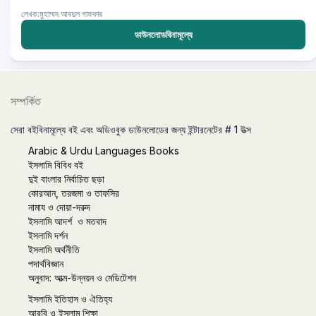
লেখক:মুহাম্মদ আবদুল গাফফার
ডাউনলোডবিনামূল্যে
সম্পর্কিত
সেরা বইবিনামূল্যে বই এবং অডিওবুক ডাউনলোডের জন্য ইন্টারনেটের # 1 উত্স
Arabic & Urdu Languages Books
ইসলামি বিবিধ বই
দুই বাংলার নির্বাচিত ছড়া
কোরআন, তরজমা ও তাফসির
নামায ও দোয়া-দরুদ
ইসলামি আদর্শ ও মতবাদ
ইসলামি দর্শন
ইসলামি অর্থনীতি
পদার্থবিজ্ঞান
অনুবাদ: আত্ম-উন্নয়ন ও মেডিটেশন
ইসলামি ইতিহাস ও ঐতিহ্য
আরবি ও ইসলাম শিক্ষা