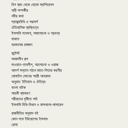
বিগ ব্যাং থেকে হোমো স্যাপিয়েনস
নারী সম্পর্কীয়
নদীর কথা
স্বাস্থ্যবিধি ও পরামর্শ
ঐতিহাসিক ব্যক্তিত্ব
ইসলামি গবেষণা, সমালোচনা ও প্রবন্ধ
যাকাত
বরকতময় রমজান
কন্টেস্ট
সমকালীন গল্প
দাওয়াত-তাবলীগ, আলোচনা ও ওয়াজ
আদর্শ সন্তান গঠনে মাতা-পিতার করণীয়
মোবাইল ফোনের শরয়ী আহকাম
অনুবাদ: ইতিহাস ও ঐতিহ্য
বাংলা নাটক
আরবী ব্যাকরণ
শরীয়তের দৃষ্টিতে পর্দা
ইসলামি বিধি-বিধান ও মাসআলা-মাসায়েল
রাজনীতির অনুবাদ বই
কোন পথে ইউরোপের ইসলাম
রোযা