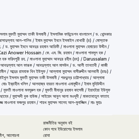
شيخ الاسلام مف) শাইখুল ইসলাম মুফতী মুহাম্মদ তাকী উসমানী
/
ইসলামিক ফাউন্ডেশন বাংলাদেশ
/
ড. খোন্দকার
দ আসাদুল্লাহ আল-গালিব
/
ইমাম মুহাম্মদ ইবনে ইসমাইল বোখারী (র)
/
মোস্তাক
.
/
ড. মুহাম্মদ ইবনে আবদুর রহমান আরিফী
/
মাওলানা মুহাম্মদ হেমায়েত উদ্দীন
/
Kazi Anower Hossain
/
কে. এম. জি. রহমান
/
মাওলানা শামসুল হক
/
ল হক ফরিদপুরী রহ.
/
মাওলানা মুহাম্মাদ আবদুর রহীম (রহ)
/
Darussalam
/
 আবদুল্লাহ আল ফারূক
/
আবদুল্লাহ আল মাসউদ
/
ড. আলী তানতাবী
/
কাজী
ামীল
/
আব্দুর রাযযাক বিন ইউসুফ
/
আল্লামা মুহাম্মদ নাসীরুদ্দীন আলবানী (রহঃ)
/
شيخ الاسلام مفتي محمد تقي عث) শাইখুল ইসলাম মুফতী মুহাম্মদ তকী উসমানী
/
শরৎচন্দ্র চট্টোপাধ্যায়
/
আল্লামা
 মোঃ ইব্রাহীম খলিল
/
আলহাজ্ব হযরত মাওলানা এমামুদ্দীন
/
ইমাম মুহিউদ্দীন
/
মুফতী মাওলানা মনসূরুল হক
/
মুফতী মীযানুর রহমান কাসেমী
/
ইয়াহইয়া ইউসুফ
 ছাহেব
/
মুহাম্মদী বুক হাউজ
/
সাইয়েদ আবুল আলা মওদূদী
/
মাকতাবাতুল ফাতাহ
্জ মাওলানা ফজলুর রহমান
/
শায়খ মুহাম্মদ সালেহ আল-মুনাজ্জিদ
/
মাঃ মুহাঃ
রাজনীতির অনুবাদ বই
কোন পথে ইউরোপের ইসলাম
লীগ, আলোচনা
রোযা