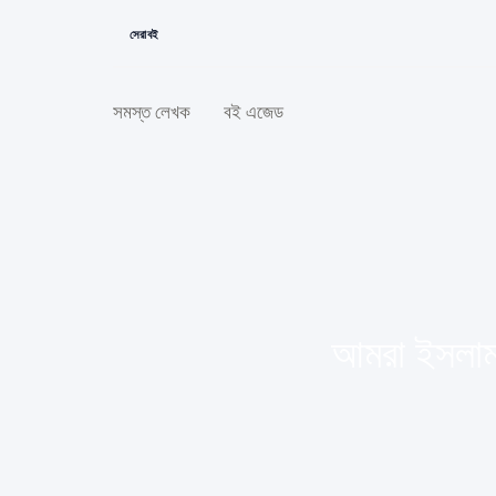
সেরা বই
সমস্ত লেখক
বই এজেড
আমরা ইসলাম 