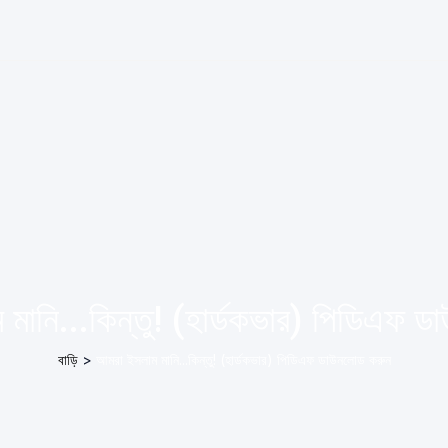
মানি...কিন্তু! (হার্ডকভার) পিডিএফ 
বাড়ি
>
আমরা ইসলাম মানি...কিন্তু! (হার্ডকভার) পিডিএফ ডাউনলোড করুন