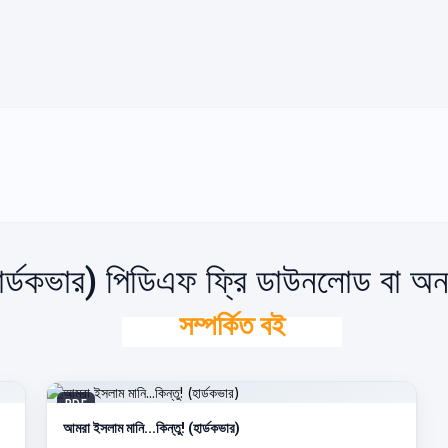
হার্ডকভার) পিডিএফ ফ্রি ডাউনলোড বা অন
সম্পর্কিত বই
PDF
আমরা ইসলাম মানি...কিন্তু! (হার্ডকভার)