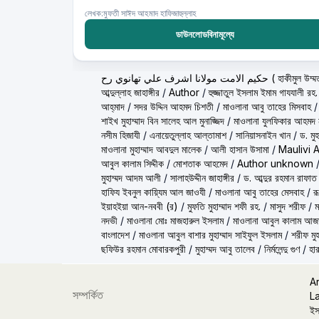
লেখক:মুফতী সাঈদ আহমাদ হাফিজাহুল্লাহ
ডাউনলোডবিনামূল্যে
ولانا اشرف علي تهانوي رح
আব্দুল্লাহ জাহাঙ্গীর
/
Author
/
হুজ্জাতুল ইসলাম ইমাম গাযযালী রহ.
আহ্‌মাদ
/
সদর উদ্দিন আহমদ চিশতী
/
মাওলানা আবু তাহের মিসবাহ
শাইখ মুহাম্মাদ বিন সালেহ আল মুনাজ্জিদ
/
মাওলানা যুলফিকার আহমদ ন
নসীম হিজাযী
/
এনায়েতুল্লাহ আল্‌তামাশ
/
সানিয়াসনাইন খান
/
ড. মু
মাওলানা মুহাম্মাদ আবদুল মালেক
/
আলী হাসান উসামা
/
Maulivi 
আবুল কালাম সিদ্দীক
/
মোশতাক আহমেদ
/
Author unknown
মুহাম্মদ আদম আলী
/
সালাহউদ্দীন জাহাঙ্গীর
/
ড. আব্দুর রহমান রাফাত
হাফিয ইবনুল কায়্যিম আল জাওযী
/
মাওলানা আবু তাহের মেসবাহ
/
র
ইয়াহইয়া আন-নববী (র)
/
মুফতি মুহাম্মাদ শফী রহ.
/
মাসুদ শরীফ
/
ম
নদভী
/
মাওলানা মোঃ মাজহারুল ইসলাম
/
মাওলানা আবুল কালাম আজ
বাংলাদেশ
/
মাওলানা আবুল বাশার মুহাম্মাদ সাইফুল ইসলাম
/
শরীফ মুহ
ছফিউর রহমান মোবারকপুরী
/
মুহাম্মদ আবু তালেব
/
নির্মলেন্দু গুণ
/
হার
A
সম্পর্কিত
L
ইস