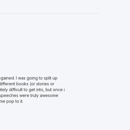
gained. I was going to split up
fferent books (or stories or
ely difficult to get into, but once i
nd speeches were truly awesome
me pop to it.