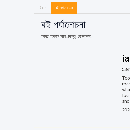
বিবরণ
বই পর্যালোচনা
বই পর্যালোচনা
আমরা ইসলাম মানি...কিন্তু! (হার্ডকভার)
i
534
Took
rea
what
fou
and 
202