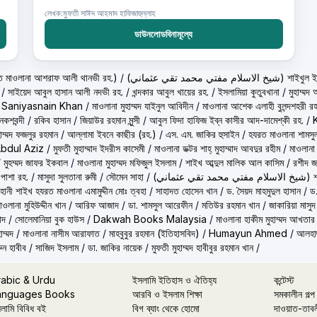
লেখক:মুফতী সাঈদ আহমাদ হাফিজাহুল্লাহ
ডাউনলোডবিনামূল্যে
حكيم الامت م ( হাকীমুল উম্মত মাওলানা আশরাফ আলী থানভী রহ.)
/
(تي محمد تقي عثماني
/
সাইয়েদ আবুল হাসান আলী নদভী রহ.
/
খন্দকার আবুল খায়ের রহ.
/
ইসলামিয়া কুতুবখানা
/
মুহাম্ম
/
Saniyasnain Khan
/
মাওলানা মুহাম্মদ যাইনুল আবিদীন
/
মাওলানা আশেক এলাহী বুলন্দশহরী রহ
কশবন্দী
/
রকিব হাসান
/
জিয়াউর রহমান মুন্সী
/
আবুল ফিদা হাফিজ ইব্‌ন কাসীর আদ-দামেশ্‌কী রহ.
/
হাম্মদ ফজলুর রহমান
/
আল্লামা ইবনে কাছীর (রহ.)
/
এস. এম. জাকির হুসাইন
/
হযরত মাওলানা শামসু
Abdul Aziz
/
মুফতী মুহাম্মাদ ইদরীস কাসেমী
/
মাওলানা ডক্টর শাহ্‌ মুহাম্মাদ আবদুর রহীম
/
মাওলানা
/
মুহম্মদ জাফর ইকবাল
/
মাওলানা মুহাম্মদ মফিজুল ইসলাম
/
শাইখ আব্দুল মালিক আল কাসিম
/
রশীদ জ
 পাশা রহ.
/
মাসুদা সুলতানা রুমী
/
সৌমেন সাহা
/
(ماني
ূহানী শাইখ হযরত মাওলানা এমামুদ্দীন মোঃ ত্বহা
/
সাহাদত হোসেন খান
/
ড. সৈয়দ মাহমুদুল হাসান
/
ড.
াওলানা মুহিউদ্দীন খান
/
আরিফ আজাদ
/
ডা. শামসুল আরেফীন
/
মতিউর রহমান খান
/
জাকারিয়া মাসুদ
াদ
/
সোলেমানিয়া বুক হাউস
/
Dakwah Books Malaysia
/
মাওলানা হাকীম মুহাম্মদ আখতার
াম্মদ
/
মাওলানা নাসীম আরাফাত
/
মাহবুবুর রহমান (ইতিহাসবিদ)
/
Humayun Ahmed
/
আলহাজ
ুন হাবীব
/
সাজিদ ইসলাম
/
ডা. জাকির নায়েক
/
মুফতী মুহাম্মদ হাবীবুর রহমান খান
/
rabic & Urdu
ইসলামি ইতিহাস ও ঐতিহ্য
কন্টেস্ট
anguages Books
আরবি ও ইসলাম শিক্ষা
সমকালীন গল্প
লামি বিবিধ বই
বিগ ব্যাং থেকে হোমো
দাওয়াত-তাব