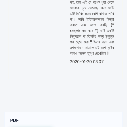
নই, তবে এটি যে প্রথম পৃষ্ঠা থেকে
আমাকে চুষে ফেলেছে এবং আমি
এটি তৈরির চেয়ে বেশি রাখতে পারি
না। আমি ইতিবাচকভাবে চিন্তা
করতে এবং আশা করছি (*
চমত্কার দয়া করে *) এটি একটি
সিক্যুয়াল বা তিনটির জন্য উন্মুক্ত
পথ ছেড়ে দেয় !! উবার গরম এবং
মশলাদার - আমাকে এই নেশা সৃষ্টির
আরও অনেক তৃষ্ণা রেখেছিল !!!
2020-01-20 03:07
PDF