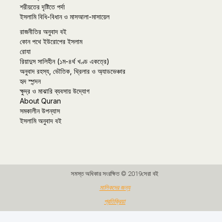
শরীয়তের দৃষ্টিতে পর্দা
ইসলামি বিধি-বিধান ও মাসআলা-মাসায়েল
রাজনীতির অনুবাদ বই
কোন পথে ইউরোপের ইসলাম
রোযা
রিয়াদুস সালিহীন (১ম-৪র্থ খণ্ড একত্রে)
অনুবাদ রহস্য, ভৌতিক, থ্রিলার ও অ্যাডভেঞ্চার
হৃদ স্পন্দন
ক্ষুদ্র ও মাঝারি ব্যবসায় উদ্যোগ
About Quran
সমকালীন উপন্যাস
ইসলামি অনুবাদ বই
সমস্ত অধিকার সংরক্ষিত © 2019সেরা বই
মালিকদের জন্য
প্রতিক্রিয়া