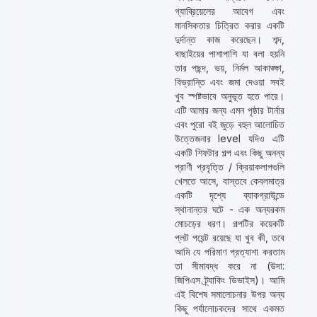
গ্যাব্রিয়েলের আবেগ এবং
মানসিকতার চিত্রিত করার একটি
দুর্দান্ত কাজ করেছেন। শব্দ,
বাছাইয়ের পাশাপাশি যা বলা হয়নি
তার পছন্দ, ভয়, নির্মল আকাঙ্ক্ষা,
বিভ্রান্তি এবং জমা দেওয়া সবই
খুব স্পষ্টভাবে অনুভূত হতে পারে।
এটি আমার জন্য এমন পৃষ্ঠার টার্নার
এবং পুরো বই জুড়ে বহুল আলোচিত
উত্তেজনার level যদিও এটি
একটি শিফটার গল্প এবং কিছু অনন্য
প্রাণী প্রবৃত্তি / ক্রিয়াকলাপগুলি
খেলতে আসে, বাস্তবে কেবলমাত্র
একটি দৃশ্যে ব্যাকগ্রাউন্ডে
স্থানান্তর ঘটে - এক অন্যরকম
মোচড়ের ধরণ। গল্পটির কয়েকটি
প্লট পয়েন্ট রয়েছে যা খুব কী, তবে
আমি যে পরিমাণ প্রত্যাশা করতাম
তা সীমাবদ্ধ করে না (উদা:
জিপিএস ট্র্যাকিং ডিভাইস)। আমি
এই বিশেষ সমালোচনার উপর অন্য
কিছু পর্যালোচকদের সাথে একমত