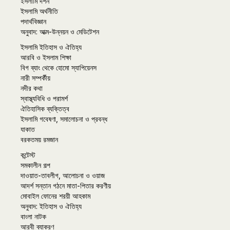
ইসলামি দর্শন
ইসলামি অর্থনীতি
পদার্থবিজ্ঞান
অনুবাদ: আত্ম-উন্নয়ন ও মেডিটেশন
ইসলামি ইতিহাস ও ঐতিহ্য
আরবি ও ইসলাম শিক্ষা
বিগ ব্যাং থেকে হোমো স্যাপিয়েনস
নারী সম্পর্কীয়
নদীর কথা
স্বাস্থ্যবিধি ও পরামর্শ
ঐতিহাসিক ব্যক্তিত্ব
ইসলামি গবেষণা, সমালোচনা ও প্রবন্ধ
যাকাত
বরকতময় রমজান
কন্টেস্ট
সমকালীন গল্প
দাওয়াত-তাবলীগ, আলোচনা ও ওয়াজ
আদর্শ সন্তান গঠনে মাতা-পিতার করণীয়
মোবাইল ফোনের শরয়ী আহকাম
অনুবাদ: ইতিহাস ও ঐতিহ্য
বাংলা নাটক
আরবী ব্যাকরণ