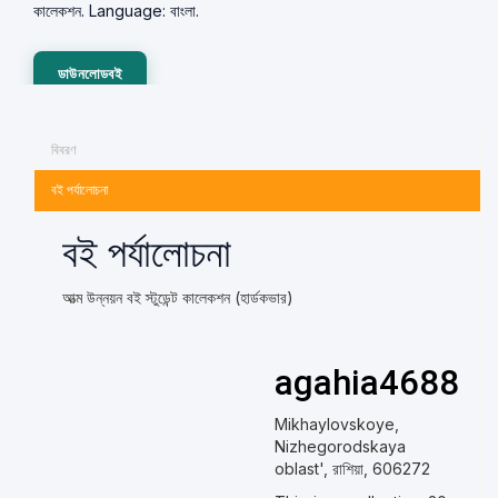
কালেকশন. Language: বাংলা.
ডাউনলোডবই
বিবরণ
বই পর্যালোচনা
বই পর্যালোচনা
আত্ম উন্নয়ন বই স্টুডেন্ট কালেকশন (হার্ডকভার)
agahia4688
Mikhaylovskoye,
Nizhegorodskaya
oblast', রাশিয়া, 606272