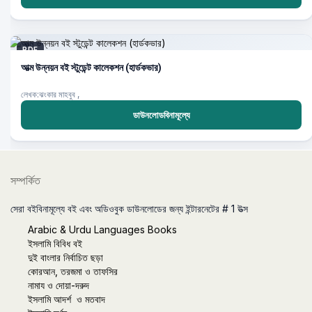
PDF
আত্ম উন্নয়ন বই স্টুডেন্ট কালেকশন (হার্ডকভার)
লেখক:ঝংকার মাহবুব ,
ডাউনলোডবিনামূল্যে
সম্পর্কিত
সেরা বইবিনামূল্যে বই এবং অডিওবুক ডাউনলোডের জন্য ইন্টারনেটের # 1 উত্স
Arabic & Urdu Languages Books
ইসলামি বিবিধ বই
দুই বাংলার নির্বাচিত ছড়া
কোরআন, তরজমা ও তাফসির
নামায ও দোয়া-দরুদ
ইসলামি আদর্শ ও মতবাদ