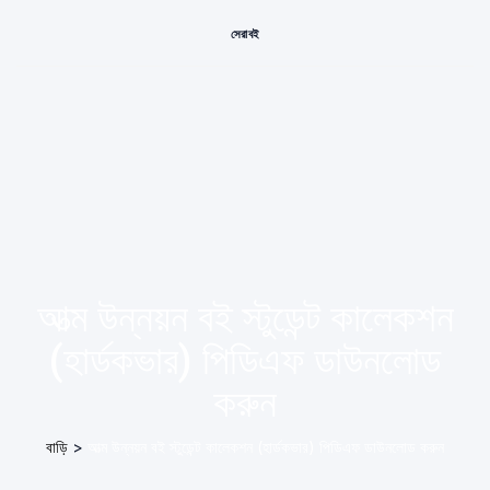
সেরা বই
আত্ম উন্নয়ন বই স্টুডেন্ট কালেকশন
(হার্ডকভার) পিডিএফ ডাউনলোড
করুন
বাড়ি
>
আত্ম উন্নয়ন বই স্টুডেন্ট কালেকশন (হার্ডকভার) পিডিএফ ডাউনলোড করুন