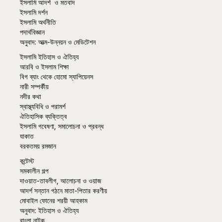
ইসলামি আদর্শ ও মতবাদ
ইসলামি দর্শন
ইসলামি অর্থনীতি
পদার্থবিজ্ঞান
অনুবাদ: আত্ম-উন্নয়ন ও মেডিটেশন
ইসলামি ইতিহাস ও ঐতিহ্য
আরবি ও ইসলাম শিক্ষা
বিগ ব্যাং থেকে হোমো স্যাপিয়েনস
নারী সম্পর্কীয়
নদীর কথা
স্বাস্থ্যবিধি ও পরামর্শ
ঐতিহাসিক ব্যক্তিত্ব
ইসলামি গবেষণা, সমালোচনা ও প্রবন্ধ
যাকাত
বরকতময় রমজান
কন্টেস্ট
সমকালীন গল্প
দাওয়াত-তাবলীগ, আলোচনা ও ওয়াজ
আদর্শ সন্তান গঠনে মাতা-পিতার করণীয়
মোবাইল ফোনের শরয়ী আহকাম
অনুবাদ: ইতিহাস ও ঐতিহ্য
বাংলা নাটক