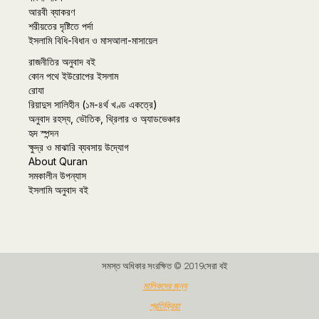
আরবী ব্যাকরণ
শরীয়তের দৃষ্টিতে পর্দা
ইসলামি বিধি-বিধান ও মাসআলা-মাসায়েল
রাজনীতির অনুবাদ বই
কোন পথে ইউরোপের ইসলাম
রোযা
রিয়াদুস সালিহীন (১ম-৪র্থ খণ্ড একত্রে)
অনুবাদ রহস্য, ভৌতিক, থ্রিলার ও অ্যাডভেঞ্চার
হৃদ স্পন্দন
ক্ষুদ্র ও মাঝারি ব্যবসায় উদ্যোগ
About Quran
সমকালীন উপন্যাস
ইসলামি অনুবাদ বই
সমস্ত অধিকার সংরক্ষিত © 2019সেরা বই
মালিকদের জন্য
প্রতিক্রিয়া