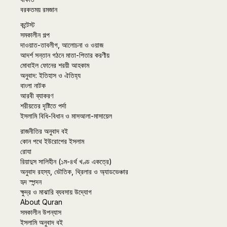
বরকতময় রমজান
কন্টেস্ট
সমকালীন গল্প
দাওয়াত-তাবলীগ, আলোচনা ও ওয়াজ
আদর্শ সন্তান গঠনে মাতা-পিতার করণীয়
মোবাইল ফোনের শরয়ী আহকাম
অনুবাদ: ইতিহাস ও ঐতিহ্য
বাংলা নাটক
আরবী ব্যাকরণ
শরীয়তের দৃষ্টিতে পর্দা
ইসলামি বিধি-বিধান ও মাসআলা-মাসায়েল
রাজনীতির অনুবাদ বই
কোন পথে ইউরোপের ইসলাম
রোযা
রিয়াদুস সালিহীন (১ম-৪র্থ খণ্ড একত্রে)
অনুবাদ রহস্য, ভৌতিক, থ্রিলার ও অ্যাডভেঞ্চার
হৃদ স্পন্দন
ক্ষুদ্র ও মাঝারি ব্যবসায় উদ্যোগ
About Quran
সমকালীন উপন্যাস
ইসলামি অনুবাদ বই