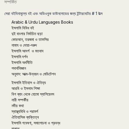
সম্পর্কিত
সেরা বইবিনামূল্যে বই এবং অডিওবুক ডাউনলোডের জন্য ইন্টারনেটের # 1 উত্স
Arabic & Urdu Languages Books
ইসলামি বিবিধ বই
দুই বাংলার নির্বাচিত ছড়া
কোরআন, তরজমা ও তাফসির
নামায ও দোয়া-দরুদ
ইসলামি আদর্শ ও মতবাদ
ইসলামি দর্শন
ইসলামি অর্থনীতি
পদার্থবিজ্ঞান
অনুবাদ: আত্ম-উন্নয়ন ও মেডিটেশন
ইসলামি ইতিহাস ও ঐতিহ্য
আরবি ও ইসলাম শিক্ষা
বিগ ব্যাং থেকে হোমো স্যাপিয়েনস
নারী সম্পর্কীয়
নদীর কথা
স্বাস্থ্যবিধি ও পরামর্শ
ঐতিহাসিক ব্যক্তিত্ব
ইসলামি গবেষণা, সমালোচনা ও প্রবন্ধ
যাকাত