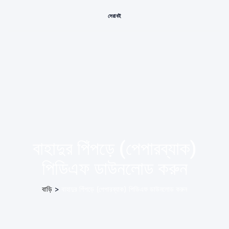
সেরা বই
বাহাদুর পিঁপড়ে (পেপারব্যাক)
পিডিএফ ডাউনলোড করুন
বাড়ি
>
বাহাদুর পিঁপড়ে (পেপারব্যাক) পিডিএফ ডাউনলোড করুন