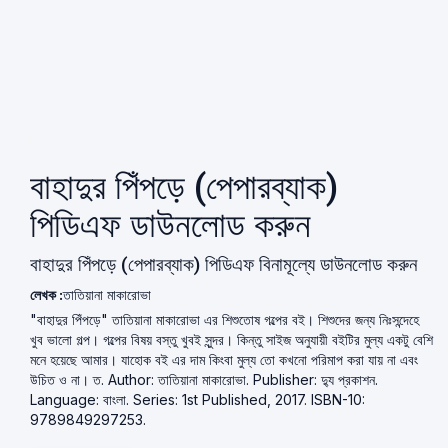
বাহাদুর পিঁপড়ে (পেপারব্যাক)
পিডিএফ ডাউনলোড করুন
বাহাদুর পিঁপড়ে (পেপারব্যাক) পিডিএফ বিনামূল্যে ডাউনলোড করুন
লেখক :
তাতিয়ানা মাকারোভা
"বাহাদুর পিঁপড়ে" তাতিয়ানা মাকারোভা এর শিশুতোষ গল্পের বই। শিশুদের জন্য নিঃসন্দেহে
খুব ভালো গল্প। গল্পের বিষয় বস্তু খুবই সুন্দর। কিন্তু সাইজ অনুযায়ী বইটির মুল্য একটু বেশি
মনে হয়েছে আমার। যাহোক বই এর দাম কিংবা মুল্য তো কখনো পরিমাপ করা যায় না এবং
উচিত ও না। ত. Author: তাতিয়ানা মাকারোভা. Publisher: দ্যু প্রকাশন.
Language: বাংলা. Series: 1st Published, 2017. ISBN-10:
9789849297253.