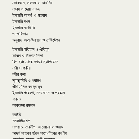
কোরআন, তরজমা ও তাফসির
নামায ও দোয়া-দরুদ
ইসলামি আদর্শ ও মতবাদ
ইসলামি দর্শন
ইসলামি অর্থনীতি
পদার্থবিজ্ঞান
অনুবাদ: আত্ম-উন্নয়ন ও মেডিটেশন
ইসলামি ইতিহাস ও ঐতিহ্য
আরবি ও ইসলাম শিক্ষা
বিগ ব্যাং থেকে হোমো স্যাপিয়েনস
নারী সম্পর্কীয়
নদীর কথা
স্বাস্থ্যবিধি ও পরামর্শ
ঐতিহাসিক ব্যক্তিত্ব
ইসলামি গবেষণা, সমালোচনা ও প্রবন্ধ
যাকাত
বরকতময় রমজান
কন্টেস্ট
সমকালীন গল্প
দাওয়াত-তাবলীগ, আলোচনা ও ওয়াজ
আদর্শ সন্তান গঠনে মাতা-পিতার করণীয়