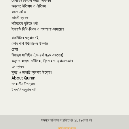
মোবাইল ফোনের শরয়ী আহকাম
অনুবাদ: ইতিহাস ও ঐতিহ্য
বাংলা নাটক
আরবী ব্যাকরণ
শরীয়তের দৃষ্টিতে পর্দা
ইসলামি বিধি-বিধান ও মাসআলা-মাসায়েল
রাজনীতির অনুবাদ বই
কোন পথে ইউরোপের ইসলাম
রোযা
রিয়াদুস সালিহীন (১ম-৪র্থ খণ্ড একত্রে)
অনুবাদ রহস্য, ভৌতিক, থ্রিলার ও অ্যাডভেঞ্চার
হৃদ স্পন্দন
ক্ষুদ্র ও মাঝারি ব্যবসায় উদ্যোগ
About Quran
সমকালীন উপন্যাস
ইসলামি অনুবাদ বই
সমস্ত অধিকার সংরক্ষিত © 2019সেরা বই
মালিকদের জন্য