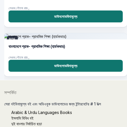
লেখক:গৌতম রায় ,
ডাউনলোডবিনামূল্যে
PDF
বাংলাদেশে প্রাক- প্রাথমিক শিক্ষা (হার্ডকভার)
লেখক:গৌতম রায় ,
ডাউনলোডবিনামূল্যে
সম্পর্কিত
সেরা বইবিনামূল্যে বই এবং অডিওবুক ডাউনলোডের জন্য ইন্টারনেটের # 1 উত্স
Arabic & Urdu Languages Books
ইসলামি বিবিধ বই
দুই বাংলার নির্বাচিত ছড়া