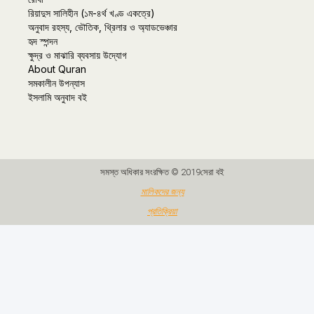
রিয়াদুস সালিহীন (১ম-৪র্থ খণ্ড একত্রে)
অনুবাদ রহস্য, ভৌতিক, থ্রিলার ও অ্যাডভেঞ্চার
হৃদ স্পন্দন
ক্ষুদ্র ও মাঝারি ব্যবসায় উদ্যোগ
About Quran
সমকালীন উপন্যাস
ইসলামি অনুবাদ বই
সমস্ত অধিকার সংরক্ষিত © 2019সেরা বই
মালিকদের জন্য
প্রতিক্রিয়া