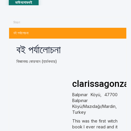
ডাউনলোডবই
বিবরণ
বই পর্যালোচনা
বই পর্যালোচনা
বিজ্ঞানময় কোরআন (হার্ডকভার)
clarissagonza
Balpınar Köyü, 47700
Balpınar
Köyü/Mazıdağı/Mardin,
Turkey
This was the first witch
book I ever read and it