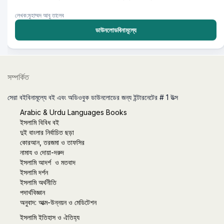
লেখক:মুহাম্মদ আবু তালেব
ডাউনলোডবিনামূল্যে
সম্পর্কিত
সেরা বইবিনামূল্যে বই এবং অডিওবুক ডাউনলোডের জন্য ইন্টারনেটের # 1 উত্স
Arabic & Urdu Languages Books
ইসলামি বিবিধ বই
দুই বাংলার নির্বাচিত ছড়া
কোরআন, তরজমা ও তাফসির
নামায ও দোয়া-দরুদ
ইসলামি আদর্শ ও মতবাদ
ইসলামি দর্শন
ইসলামি অর্থনীতি
পদার্থবিজ্ঞান
অনুবাদ: আত্ম-উন্নয়ন ও মেডিটেশন
ইসলামি ইতিহাস ও ঐতিহ্য