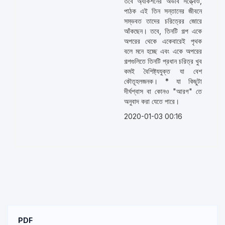
তবে অ্যাকশনের অভাব সত্ত্বেও,
পাঠক এই তিন সন্তানের জীবনে
সম্ভবত তাদের চরিত্রের জোরে
আঁকছেন। তবে, তিনটি গল্প একে
অপরের থেকে একেবারেই পৃথক
বলে মনে হচ্ছে এবং একে অপরের
গল্পগুলিতে তিনটি প্রধান চরিত্র খুব
কমই বৈশিষ্ট্যযুক্ত যা বেশ
কৌতূহলজনক। * যা কিছুটা
দীর্ঘশ্বাস বা কোনও "আরগ" তে
অনুবাদ করা যেতে পারে।
2020-01-03 00:16
PDF