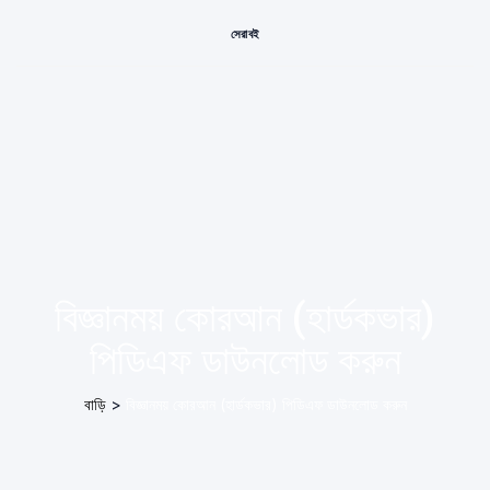
সেরা বই
বিজ্ঞানময় কোরআন (হার্ডকভার)
পিডিএফ ডাউনলোড করুন
বাড়ি
>
বিজ্ঞানময় কোরআন (হার্ডকভার) পিডিএফ ডাউনলোড করুন