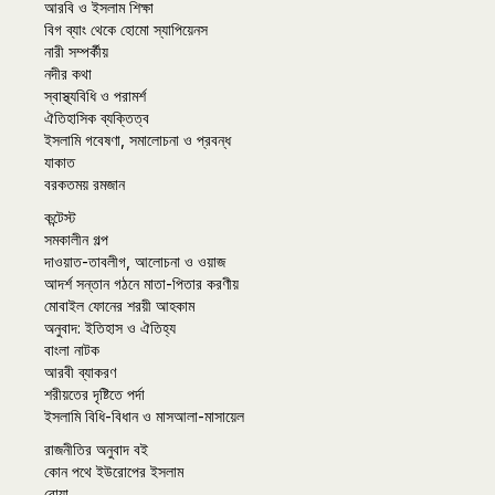
আরবি ও ইসলাম শিক্ষা
বিগ ব্যাং থেকে হোমো স্যাপিয়েনস
নারী সম্পর্কীয়
নদীর কথা
স্বাস্থ্যবিধি ও পরামর্শ
ঐতিহাসিক ব্যক্তিত্ব
ইসলামি গবেষণা, সমালোচনা ও প্রবন্ধ
যাকাত
বরকতময় রমজান
কন্টেস্ট
সমকালীন গল্প
দাওয়াত-তাবলীগ, আলোচনা ও ওয়াজ
আদর্শ সন্তান গঠনে মাতা-পিতার করণীয়
মোবাইল ফোনের শরয়ী আহকাম
অনুবাদ: ইতিহাস ও ঐতিহ্য
বাংলা নাটক
আরবী ব্যাকরণ
শরীয়তের দৃষ্টিতে পর্দা
ইসলামি বিধি-বিধান ও মাসআলা-মাসায়েল
রাজনীতির অনুবাদ বই
কোন পথে ইউরোপের ইসলাম
রোযা