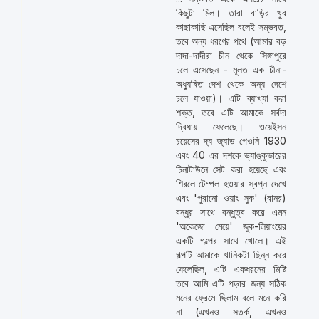
কিছুটা মিল। তারা বাড়ির খুব
কাছাকাছি এসেছিল বলেই সম্ভবত,
তবে অন্য ধরণের পথে (আমার বড়
দাদা-দাদীরা চীন থেকে সিঙ্গাপুরে
চলে এসেছেন - মূলত এক চীনা-
অধ্যুষিত দেশ থেকে অন্য দেশে
চলে যাওয়া)। এটি ব্যাখ্যা করা
শক্ত, তবে এটি আমাকে সর্বদা
দ্বিধায় ফেলেছে। ওয়েইসন
চয়েসের দ্য জ্যাড পেওনি 1930
এবং 40 এর দশকে ভ্যাঙ্কুভারের
চিনাটাউনে সেট করা হয়েছে এবং
শিরলে টেম্পল হওয়ার স্বপ্ন দেখে
এবং 'পুরানো ওয়াং সুক' (বানর)
বন্ধুর সাথে বন্ধুত্ব করে এমন
'অকেজো মেয়ে' জুক-লিয়াংয়ের
একটি গল্পের সাথে খোলে। এই
গল্পটি আমাকে খানিকটা ছিন্ন করে
ফেলেছিল, এটি একধরনের মিষ্টি
তবে আমি এটি পড়ার জন্য সঠিক
মনের ফ্রেমে ছিলাম বলে মনে করি
না (এখনও সতর্ক, এখনও