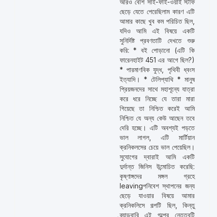
আরও বেশি সাই-ফাই-ওয়াই স্টাফ
ছেড়ে যেতে পেরেছিলাম কারণ এটি
আমার কাছে খুব কম পরিচিত ছিল,
যদিও আমি এই বিষয়ে একটি
সুনির্দিষ্ট প্রবণতাটি দেখতে শুরু
করি: * বই পোড়ানো (এটি কি
ফারেনহাইট 451 এর আগে ছিল?)
* পারমাণবিক যুদ্ধ, পৃথিবী ধ্বংস
ইত্যাদি। * টেলিপ্যাথি * মানুষ
প্রিয়জনদের সাথে মহাশূন্যে যাত্রা
করে ধরে নিচ্ছে যে তারা মারা
গিয়েছে তা নিশ্চিত করেই আমি
নিশ্চিত যে অন্য কেউ আছেন তবে
দেরি হচ্ছে। এটি অবশ্যই পড়তে
ভাল লাগল, এটি মার্টিয়ান
ক্রনিকলসের চেয়ে ভাল পেয়েছিল।
সুযোগের দ্বারাই আমি একটি
দুর্দান্ত জিনিস উন্মোচিত করেছি:
কৃষ্ণাঙ্গদের মঙ্গল গ্রহে
leavingপনিবেশ স্থাপনের জন্য
ছেড়ে যাওয়ার বিষয়ে আমার
ক্রনিকলিসে গল্পটি ছিল, কিন্তু
ব্র্যাডবারি এই গল্পের নেতৃত্বটি