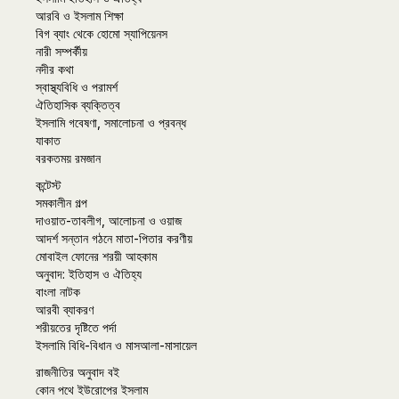
আরবি ও ইসলাম শিক্ষা
বিগ ব্যাং থেকে হোমো স্যাপিয়েনস
নারী সম্পর্কীয়
নদীর কথা
স্বাস্থ্যবিধি ও পরামর্শ
ঐতিহাসিক ব্যক্তিত্ব
ইসলামি গবেষণা, সমালোচনা ও প্রবন্ধ
যাকাত
বরকতময় রমজান
কন্টেস্ট
সমকালীন গল্প
দাওয়াত-তাবলীগ, আলোচনা ও ওয়াজ
আদর্শ সন্তান গঠনে মাতা-পিতার করণীয়
মোবাইল ফোনের শরয়ী আহকাম
অনুবাদ: ইতিহাস ও ঐতিহ্য
বাংলা নাটক
আরবী ব্যাকরণ
শরীয়তের দৃষ্টিতে পর্দা
ইসলামি বিধি-বিধান ও মাসআলা-মাসায়েল
রাজনীতির অনুবাদ বই
কোন পথে ইউরোপের ইসলাম