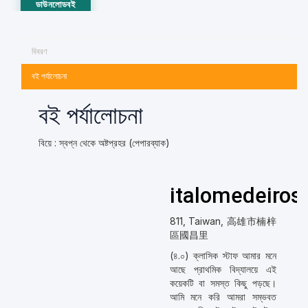
ডাউনলোডবই
বিবরণ
বই পর্যালোচনা
বই পর্যালোচনা
বিয়ে : স্বপ্ন থেকে অষ্টপ্রহর (পেপারব্যাক)
italomedeiros
811, Taiwan, 高雄市楠梓
區國昌里
(৪.০) ক্লাসিক স্টাফ আমার মনে
আছে প্রাথমিক বিদ্যালয়ে এই
কয়েকটি বা সমস্ত কিছু পড়ছে।
আমি মনে করি আমরা সম্ভবত