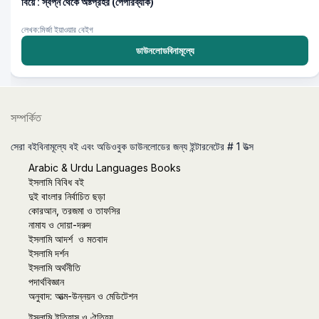
বিয়ে : স্বপ্ন থেকে অষ্টপ্রহর (পেপারব্যাক)
লেখক:মির্জা ইয়াওয়ার বেইগ
ডাউনলোডবিনামূল্যে
সম্পর্কিত
সেরা বইবিনামূল্যে বই এবং অডিওবুক ডাউনলোডের জন্য ইন্টারনেটের # 1 উত্স
Arabic & Urdu Languages Books
ইসলামি বিবিধ বই
দুই বাংলার নির্বাচিত ছড়া
কোরআন, তরজমা ও তাফসির
নামায ও দোয়া-দরুদ
ইসলামি আদর্শ ও মতবাদ
ইসলামি দর্শন
ইসলামি অর্থনীতি
পদার্থবিজ্ঞান
অনুবাদ: আত্ম-উন্নয়ন ও মেডিটেশন
ইসলামি ইতিহাস ও ঐতিহ্য