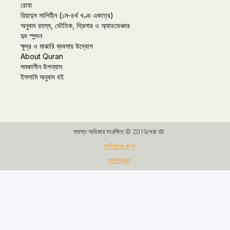
রোযা
রিয়াদুস সালিহীন (১ম-৪র্থ খণ্ড একত্রে)
অনুবাদ রহস্য, ভৌতিক, থ্রিলার ও অ্যাডভেঞ্চার
হৃদ স্পন্দন
ক্ষুদ্র ও মাঝারি ব্যবসায় উদ্যোগ
About Quran
সমকালীন উপন্যাস
ইসলামি অনুবাদ বই
সমস্ত অধিকার সংরক্ষিত © 2019সেরা বই
মালিকদের জন্য
প্রতিক্রিয়া