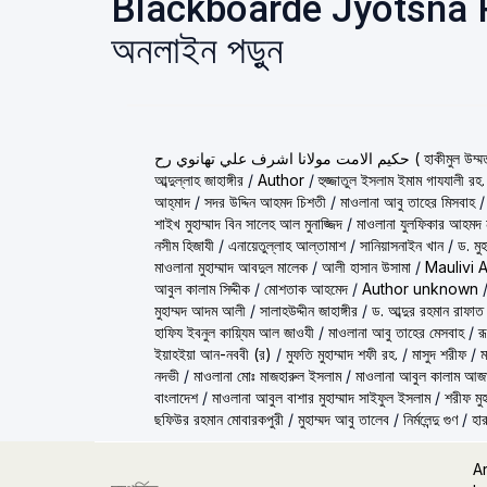
Blackboarde Jyotsna Por
অনলাইন পড়ুন
ولانا اشرف علي تهانوي رح
আব্দুল্লাহ জাহাঙ্গীর
/
Author
/
হুজ্জাতুল ইসলাম ইমাম গাযযালী রহ.
আহ্‌মাদ
/
সদর উদ্দিন আহমদ চিশতী
/
মাওলানা আবু তাহের মিসবাহ
শাইখ মুহাম্মাদ বিন সালেহ আল মুনাজ্জিদ
/
মাওলানা যুলফিকার আহমদ ন
নসীম হিজাযী
/
এনায়েতুল্লাহ আল্‌তামাশ
/
সানিয়াসনাইন খান
/
ড. মু
মাওলানা মুহাম্মাদ আবদুল মালেক
/
আলী হাসান উসামা
/
Maulivi 
আবুল কালাম সিদ্দীক
/
মোশতাক আহমেদ
/
Author unknown
মুহাম্মদ আদম আলী
/
সালাহউদ্দীন জাহাঙ্গীর
/
ড. আব্দুর রহমান রাফাত
হাফিয ইবনুল কায়্যিম আল জাওযী
/
মাওলানা আবু তাহের মেসবাহ
/
র
ইয়াহইয়া আন-নববী (র)
/
মুফতি মুহাম্মাদ শফী রহ.
/
মাসুদ শরীফ
/
ম
নদভী
/
মাওলানা মোঃ মাজহারুল ইসলাম
/
মাওলানা আবুল কালাম আজ
বাংলাদেশ
/
মাওলানা আবুল বাশার মুহাম্মাদ সাইফুল ইসলাম
/
শরীফ মুহ
ছফিউর রহমান মোবারকপুরী
/
মুহাম্মদ আবু তালেব
/
নির্মলেন্দু গুণ
/
হার
A