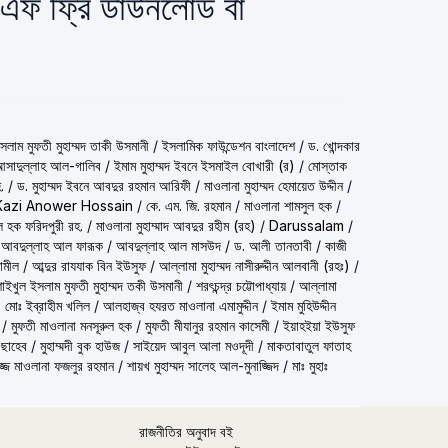
ফ ফ্রি ডাউনলোড বা
شيخ الاسلام مف) শাইখুল ইসলাম মুফতী মুহাম্মদ তাকী উসমানী
/
ইসলামিক ফাউন্ডেশন বাংলাদেশ
/
ড. খোন্দকার
দ আসাদুল্লাহ আল-গালিব
/
ইমাম মুহাম্মদ ইবনে ইসমাইল বোখারী (র)
/
মোস্তাক
.
/
ড. মুহাম্মদ ইবনে আবদুর রহমান আরিফী
/
মাওলানা মুহাম্মদ হেমায়েত উদ্দীন
/
Kazi Anower Hossain
/
কে. এম. জি. রহমান
/
মাওলানা শামসুল হক
/
ল হক ফরিদপুরী রহ.
/
মাওলানা মুহাম্মাদ আবদুর রহীম (রহ)
/
Darussalam
/
 আবদুল্লাহ আল ফারূক
/
আবদুল্লাহ আল মাসউদ
/
ড. আলী তানতাবী
/
কাজী
ামীল
/
আব্দুর রাযযাক বিন ইউসুফ
/
আল্লামা মুহাম্মদ নাসীরুদ্দীন আলবানী (রহঃ)
/
شيخ الاسلام مفتي محمد تقي عث) শাইখুল ইসলাম মুফতী মুহাম্মদ তকী উসমানী
/
শরৎচন্দ্র চট্টোপাধ্যায়
/
আল্লামা
 মোঃ ইব্রাহীম খলিল
/
আলহাজ্ব হযরত মাওলানা এমামুদ্দীন
/
ইমাম মুহিউদ্দীন
/
মুফতী মাওলানা মনসূরুল হক
/
মুফতী মীযানুর রহমান কাসেমী
/
ইয়াহইয়া ইউসুফ
 ছাহেব
/
মুহাম্মদী বুক হাউজ
/
সাইয়েদ আবুল আলা মওদূদী
/
মাকতাবাতুল ফাতাহ
্জ মাওলানা ফজলুর রহমান
/
শায়খ মুহাম্মদ সালেহ আল-মুনাজ্জিদ
/
মাঃ মুহাঃ
রাজনীতির অনুবাদ বই