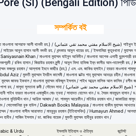
e (SI) (Bengali Edition) পিডিএ
সম্পর্কিত বই
حكيم الامت م ( হাকীমুল উম্মত মাওলানা আশরাফ আলী থানভী রহ.)
/
(تي محمد تقي عثماني
/
সাইয়েদ আবুল হাসান আলী নদভী রহ.
/
খন্দকার আবুল খায়ের রহ.
/
ইসলামিয়া কুতুবখানা
/
মুহাম্ম
/
Saniyasnain Khan
/
মাওলানা মুহাম্মদ যাইনুল আবিদীন
/
মাওলানা আশেক এলাহী বুলন্দশহরী রহ
কশবন্দী
/
রকিব হাসান
/
জিয়াউর রহমান মুন্সী
/
আবুল ফিদা হাফিজ ইব্‌ন কাসীর আদ-দামেশ্‌কী রহ.
/
হাম্মদ ফজলুর রহমান
/
আল্লামা ইবনে কাছীর (রহ.)
/
এস. এম. জাকির হুসাইন
/
হযরত মাওলানা শামসু
Abdul Aziz
/
মুফতী মুহাম্মাদ ইদরীস কাসেমী
/
মাওলানা ডক্টর শাহ্‌ মুহাম্মাদ আবদুর রহীম
/
মাওলানা
/
মুহম্মদ জাফর ইকবাল
/
মাওলানা মুহাম্মদ মফিজুল ইসলাম
/
শাইখ আব্দুল মালিক আল কাসিম
/
রশীদ জ
 পাশা রহ.
/
মাসুদা সুলতানা রুমী
/
সৌমেন সাহা
/
(ماني
ূহানী শাইখ হযরত মাওলানা এমামুদ্দীন মোঃ ত্বহা
/
সাহাদত হোসেন খান
/
ড. সৈয়দ মাহমুদুল হাসান
/
ড.
াওলানা মুহিউদ্দীন খান
/
আরিফ আজাদ
/
ডা. শামসুল আরেফীন
/
মতিউর রহমান খান
/
জাকারিয়া মাসুদ
াদ
/
সোলেমানিয়া বুক হাউস
/
Dakwah Books Malaysia
/
মাওলানা হাকীম মুহাম্মদ আখতার
াম্মদ
/
মাওলানা নাসীম আরাফাত
/
মাহবুবুর রহমান (ইতিহাসবিদ)
/
Humayun Ahmed
/
আলহাজ
ুন হাবীব
/
সাজিদ ইসলাম
/
ডা. জাকির নায়েক
/
মুফতী মুহাম্মদ হাবীবুর রহমান খান
/
rabic & Urdu
ইসলামি ইতিহাস ও ঐতিহ্য
কন্টেস্ট