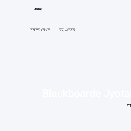
সেরা বই
সমস্ত লেখক
বই এজেড
Blackboarde Jyotsna
বাড