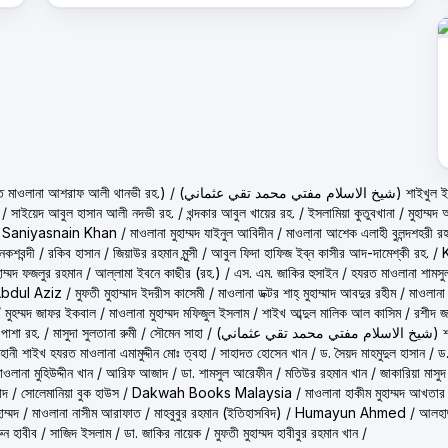
حكيم الامت م ( হাকীমুল উম্মত মাওলানা আশরাফ আলী থানভী রহ.)
/
(تي محمد تقي عثماني
/
সাইয়েদ আবুল হাসান আলী নদভী রহ.
/
খন্দকার আবুল খায়ের রহ.
/
ইসলামিয়া কুতুবখানা
/
মুহাম্ম
/
Saniyasnain Khan
/
মাওলানা মুহাম্মদ যাইনুল আবিদীন
/
মাওলানা আশেক এলাহী বুলন্দশহরী রহ
কশবন্দী
/
রকিব হাসান
/
জিয়াউর রহমান মুন্সী
/
আবুল ফিদা হাফিজ ইব্‌ন কাসীর আদ-দামেশ্‌কী রহ.
/
হাম্মদ ফজলুর রহমান
/
আল্লামা ইবনে কাছীর (রহ.)
/
এস. এম. জাকির হুসাইন
/
হযরত মাওলানা শামসু
Abdul Aziz
/
মুফতী মুহাম্মাদ ইদরীস কাসেমী
/
মাওলানা ডক্টর শাহ্‌ মুহাম্মাদ আবদুর রহীম
/
মাওলানা
/
মুহম্মদ জাফর ইকবাল
/
মাওলানা মুহাম্মদ মফিজুল ইসলাম
/
শাইখ আব্দুল মালিক আল কাসিম
/
রশীদ জ
 পাশা রহ.
/
মাসুদা সুলতানা রুমী
/
সৌমেন সাহা
/
(ماني
ূহানী শাইখ হযরত মাওলানা এমামুদ্দীন মোঃ ত্বহা
/
সাহাদত হোসেন খান
/
ড. সৈয়দ মাহমুদুল হাসান
/
ড.
াওলানা মুহিউদ্দীন খান
/
আরিফ আজাদ
/
ডা. শামসুল আরেফীন
/
মতিউর রহমান খান
/
জাকারিয়া মাসুদ
াদ
/
সোলেমানিয়া বুক হাউস
/
Dakwah Books Malaysia
/
মাওলানা হাকীম মুহাম্মদ আখতার
াম্মদ
/
মাওলানা নাসীম আরাফাত
/
মাহবুবুর রহমান (ইতিহাসবিদ)
/
Humayun Ahmed
/
আলহাজ
ুন হাবীব
/
সাজিদ ইসলাম
/
ডা. জাকির নায়েক
/
মুফতী মুহাম্মদ হাবীবুর রহমান খান
/