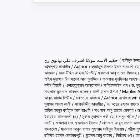
ولانا اشرف علي تهانوي رح
আব্দুল্লাহ জাহাঙ্গীর
/
Author
/
হুজ্জাতুল ইসলাম ইমাম গাযযালী রহ.
আহ্‌মাদ
/
সদর উদ্দিন আহমদ চিশতী
/
মাওলানা আবু তাহের মিসবাহ
শাইখ মুহাম্মাদ বিন সালেহ আল মুনাজ্জিদ
/
মাওলানা যুলফিকার আহমদ ন
নসীম হিজাযী
/
এনায়েতুল্লাহ আল্‌তামাশ
/
সানিয়াসনাইন খান
/
ড. মু
মাওলানা মুহাম্মাদ আবদুল মালেক
/
আলী হাসান উসামা
/
Maulivi 
আবুল কালাম সিদ্দীক
/
মোশতাক আহমেদ
/
Author unknown
মুহাম্মদ আদম আলী
/
সালাহউদ্দীন জাহাঙ্গীর
/
ড. আব্দুর রহমান রাফাত
হাফিয ইবনুল কায়্যিম আল জাওযী
/
মাওলানা আবু তাহের মেসবাহ
/
র
ইয়াহইয়া আন-নববী (র)
/
মুফতি মুহাম্মাদ শফী রহ.
/
মাসুদ শরীফ
/
ম
নদভী
/
মাওলানা মোঃ মাজহারুল ইসলাম
/
মাওলানা আবুল কালাম আজ
বাংলাদেশ
/
মাওলানা আবুল বাশার মুহাম্মাদ সাইফুল ইসলাম
/
শরীফ মুহ
ছফিউর রহমান মোবারকপুরী
/
মুহাম্মদ আবু তালেব
/
নির্মলেন্দু গুণ
/
হার