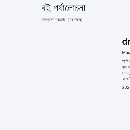
বই পর্যালোচনা
বরেণ্যদের স্মৃতিচারণ(হার্ডকভার)
d
Mas
আমি এ
বলে ম
সেশন,
যা আম
202