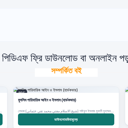
ার) পিডিএফ ফ্রি ডাউনলোড বা অনলাইন পড়
সম্পর্কিত বই
PDF
মুসলিম পারিবারিক আইন ও ইসলাম (হার্ডকভার)
লেখক:(شيخ الاسلام مفتي محمد تقي عثماني) শাইখুল ইসলাম মুফতী মুহাম্মদ তাকী উসমানী
شيخ الاسلا) শাইখুল ইসলাম মুফতী মুহাম্মদ তাকী উসমানী
ডাউনলোডবিনামূল্যে