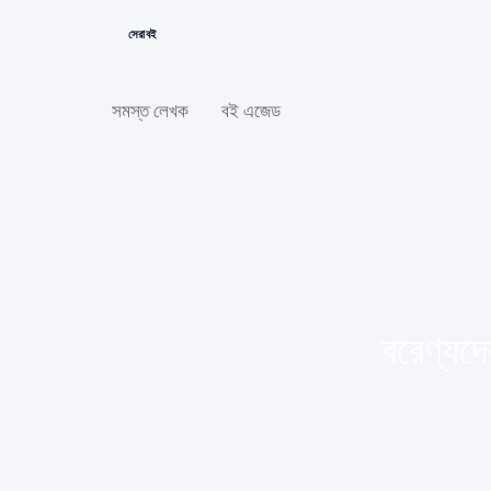
সেরা বই
সমস্ত লেখক
বই এজেড
বরেণ্যদ