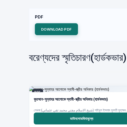
PDF
DOWNLOAD PDF
বরেণ্যদের স্মৃতিচারণ(হার্ডকভ
PDF
কুরআন-সুন্নাহর আলোকে স্বামী-স্ত্রীর অধিকার (হার্ডকভার)
লেখক:(م مفتي محمد تقي عثماني
ডাউনলোডবিনামূল্যে