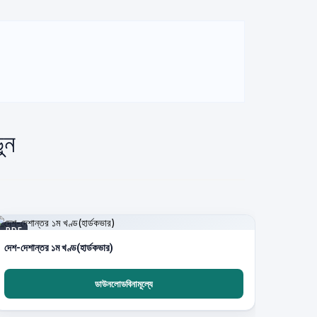
ুন
PDF
দেশ-দেশান্তর ১ম খণ্ড(হার্ডকভার)
ডাউনলোডবিনামূল্যে