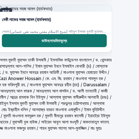
PDF
নেকী লাভের সহজ আমল (হার্ডকভার)
লেখক:(شيخ الاسلام مفتي محمد تقي عثماني) শাইখুল ইসলাম মুফতী মুহাম্মদ তাকী উসমানী
ডাউনলোডবিনামূল্যে
شيخ الاسلام مف) শাইখুল ইসলাম মুফতী মুহাম্মদ তাকী উসমানী
/
ইসলামিক ফাউন্ডেশন বাংলাদেশ
/
ড. খোন্দকার
দ আসাদুল্লাহ আল-গালিব
/
ইমাম মুহাম্মদ ইবনে ইসমাইল বোখারী (র)
/
মোস্তাক
.
/
ড. মুহাম্মদ ইবনে আবদুর রহমান আরিফী
/
মাওলানা মুহাম্মদ হেমায়েত উদ্দীন
/
Kazi Anower Hossain
/
কে. এম. জি. রহমান
/
মাওলানা শামসুল হক
/
ল হক ফরিদপুরী রহ.
/
মাওলানা মুহাম্মাদ আবদুর রহীম (রহ)
/
Darussalam
/
 আবদুল্লাহ আল ফারূক
/
আবদুল্লাহ আল মাসউদ
/
ড. আলী তানতাবী
/
কাজী
ামীল
/
আব্দুর রাযযাক বিন ইউসুফ
/
আল্লামা মুহাম্মদ নাসীরুদ্দীন আলবানী (রহঃ)
/
شيخ الاسلام مفتي محمد تقي عث) শাইখুল ইসলাম মুফতী মুহাম্মদ তকী উসমানী
/
শরৎচন্দ্র চট্টোপাধ্যায়
/
আল্লামা
 মোঃ ইব্রাহীম খলিল
/
আলহাজ্ব হযরত মাওলানা এমামুদ্দীন
/
ইমাম মুহিউদ্দীন
/
মুফতী মাওলানা মনসূরুল হক
/
মুফতী মীযানুর রহমান কাসেমী
/
ইয়াহইয়া ইউসুফ
 ছাহেব
/
মুহাম্মদী বুক হাউজ
/
সাইয়েদ আবুল আলা মওদূদী
/
মাকতাবাতুল ফাতাহ
্জ মাওলানা ফজলুর রহমান
/
শায়খ মুহাম্মদ সালেহ আল-মুনাজ্জিদ
/
মাঃ মুহাঃ