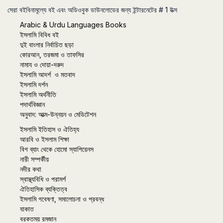
সেরা বইবিনামূল্যে বই এবং অডিওবুক ডাউনলোডের জন্য ইন্টারনেটের # 1 উত্স
Arabic & Urdu Languages Books
ইসলামি বিবিধ বই
দুই বাংলার নির্বাচিত ছড়া
কোরআন, তরজমা ও তাফসির
নামায ও দোয়া-দরুদ
ইসলামি আদর্শ ও মতবাদ
ইসলামি দর্শন
ইসলামি অর্থনীতি
পদার্থবিজ্ঞান
অনুবাদ: আত্ম-উন্নয়ন ও মেডিটেশন
ইসলামি ইতিহাস ও ঐতিহ্য
আরবি ও ইসলাম শিক্ষা
বিগ ব্যাং থেকে হোমো স্যাপিয়েনস
নারী সম্পর্কীয়
নদীর কথা
স্বাস্থ্যবিধি ও পরামর্শ
ঐতিহাসিক ব্যক্তিত্ব
ইসলামি গবেষণা, সমালোচনা ও প্রবন্ধ
যাকাত
বরকতময় রমজান