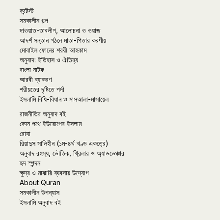
কন্টেস্ট
সমকালীন গল্প
দাওয়াত-তাবলীগ, আলোচনা ও ওয়াজ
আদর্শ সন্তান গঠনে মাতা-পিতার করণীয়
মোবাইল ফোনের শরয়ী আহকাম
অনুবাদ: ইতিহাস ও ঐতিহ্য
বাংলা নাটক
আরবী ব্যাকরণ
শরীয়তের দৃষ্টিতে পর্দা
ইসলামি বিধি-বিধান ও মাসআলা-মাসায়েল
রাজনীতির অনুবাদ বই
কোন পথে ইউরোপের ইসলাম
রোযা
রিয়াদুস সালিহীন (১ম-৪র্থ খণ্ড একত্রে)
অনুবাদ রহস্য, ভৌতিক, থ্রিলার ও অ্যাডভেঞ্চার
হৃদ স্পন্দন
ক্ষুদ্র ও মাঝারি ব্যবসায় উদ্যোগ
About Quran
সমকালীন উপন্যাস
ইসলামি অনুবাদ বই