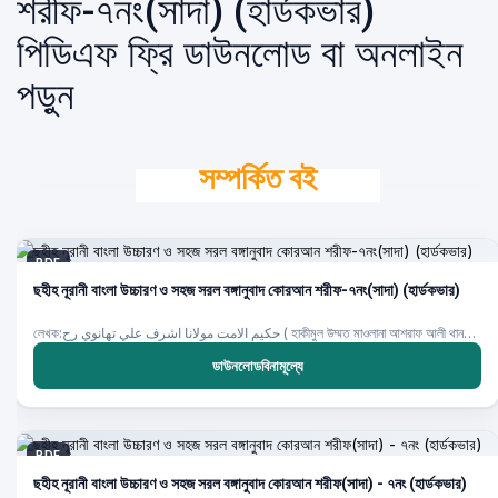
শরীফ-৭নং(সাদা) (হার্ডকভার)
পিডিএফ ফ্রি ডাউনলোড বা অনলাইন
পড়ুন
সম্পর্কিত বই
PDF
ছহীহ নূরানী বাংলা উচ্চারণ ও সহজ সরল বঙ্গানুবাদ কোরআন শরীফ-৭নং(সাদা) (হার্ডকভার)
লেখক:حكيم الامت مولانا اشرف علي تهانوي رح ( হাকীমুল উম্মত মাওলানা আশরাফ আলী থানভী রহ.) ,
ডাউনলোডবিনামূল্যে
PDF
ছহীহ নূরানী বাংলা উচ্চারণ ও সহজ সরল বঙ্গানুবাদ কোরআন শরীফ(সাদা) - ৭নং (হার্ডকভার)