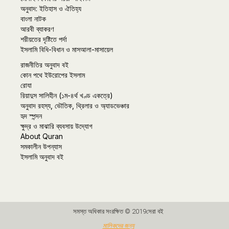
অনুবাদ: ইতিহাস ও ঐতিহ্য
বাংলা নাটক
আরবী ব্যাকরণ
শরীয়তের দৃষ্টিতে পর্দা
ইসলামি বিধি-বিধান ও মাসআলা-মাসায়েল
রাজনীতির অনুবাদ বই
কোন পথে ইউরোপের ইসলাম
রোযা
রিয়াদুস সালিহীন (১ম-৪র্থ খণ্ড একত্রে)
অনুবাদ রহস্য, ভৌতিক, থ্রিলার ও অ্যাডভেঞ্চার
হৃদ স্পন্দন
ক্ষুদ্র ও মাঝারি ব্যবসায় উদ্যোগ
About Quran
সমকালীন উপন্যাস
ইসলামি অনুবাদ বই
সমস্ত অধিকার সংরক্ষিত © 2019সেরা বই
মালিকদের জন্য