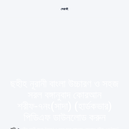
সেরা বই
ছহীহ নূরানী বাংলা উচ্চারণ ও সহজ
সরল বঙ্গানুবাদ কোরআন
শরীফ-৭নং(সাদা) (হার্ডকভার)
পিডিএফ ডাউনলোড করুন
বাড়ি
>
ছহীহ নূরানী বাংলা উচ্চারণ ও সহজ সরল বঙ্গানুবাদ কোরআন শরীফ-৭নং(সাদা)