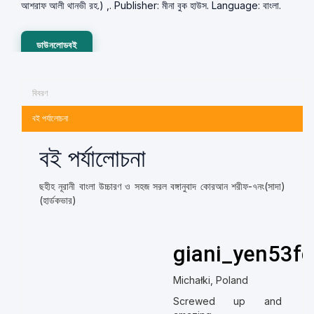
আশরাফ আলী থানভী রহ.) ,. Publisher: মীনা বুক হাউস. Language: বাংলা.
ডাউনলোডবই
বিবরণ
বই পর্যালোচনা
বই পর্যালোচনা
ছহীহ নূরানী বাংলা উচ্চারণ ও সহজ সরল বঙ্গানুবাদ কোরআন শরীফ-৭নং(সাদা)
(হার্ডকভার)
giani_yen53fd
Michałki, Poland
Screwed up and