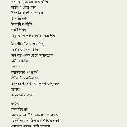
কোরআন, তরজমা ও তাফসির
নামায ও দোয়া-দরুদ
ইসলামি আদর্শ ও মতবাদ
ইসলামি দর্শন
ইসলামি অর্থনীতি
পদার্থবিজ্ঞান
অনুবাদ: আত্ম-উন্নয়ন ও মেডিটেশন
ইসলামি ইতিহাস ও ঐতিহ্য
আরবি ও ইসলাম শিক্ষা
বিগ ব্যাং থেকে হোমো স্যাপিয়েনস
নারী সম্পর্কীয়
নদীর কথা
স্বাস্থ্যবিধি ও পরামর্শ
ঐতিহাসিক ব্যক্তিত্ব
ইসলামি গবেষণা, সমালোচনা ও প্রবন্ধ
যাকাত
বরকতময় রমজান
কন্টেস্ট
সমকালীন গল্প
দাওয়াত-তাবলীগ, আলোচনা ও ওয়াজ
আদর্শ সন্তান গঠনে মাতা-পিতার করণীয়
মোবাইল ফোনের শরয়ী আহকাম