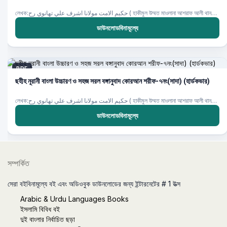
লেখক:حكيم الامت مولانا اشرف علي تهانوي رح ( হাকীমুল উম্মত মাওলানা আশরাফ আলী থানভী রহ.) ,
ডাউনলোডবিনামূল্যে
PDF
ছহীহ নূরানী বাংলা উচ্চারণ ও সহজ সরল বঙ্গানুবাদ কোরআন শরীফ-৭নং(সাদা) (হার্ডকভার)
লেখক:حكيم الامت مولانا اشرف علي تهانوي رح ( হাকীমুল উম্মত মাওলানা আশরাফ আলী থানভী রহ.) ,
ডাউনলোডবিনামূল্যে
সম্পর্কিত
সেরা বইবিনামূল্যে বই এবং অডিওবুক ডাউনলোডের জন্য ইন্টারনেটের # 1 উত্স
Arabic & Urdu Languages Books
ইসলামি বিবিধ বই
দুই বাংলার নির্বাচিত ছড়া