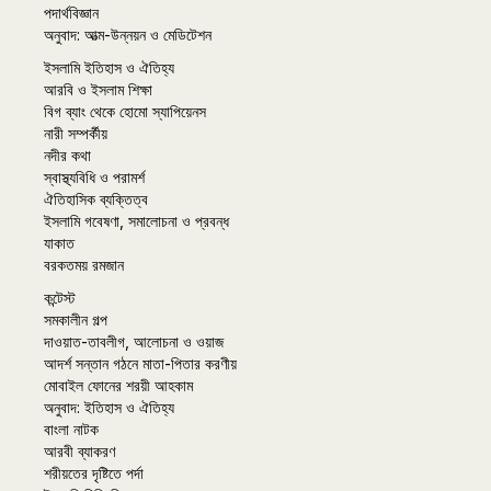
পদার্থবিজ্ঞান
অনুবাদ: আত্ম-উন্নয়ন ও মেডিটেশন
ইসলামি ইতিহাস ও ঐতিহ্য
আরবি ও ইসলাম শিক্ষা
বিগ ব্যাং থেকে হোমো স্যাপিয়েনস
নারী সম্পর্কীয়
নদীর কথা
স্বাস্থ্যবিধি ও পরামর্শ
ঐতিহাসিক ব্যক্তিত্ব
ইসলামি গবেষণা, সমালোচনা ও প্রবন্ধ
যাকাত
বরকতময় রমজান
কন্টেস্ট
সমকালীন গল্প
দাওয়াত-তাবলীগ, আলোচনা ও ওয়াজ
আদর্শ সন্তান গঠনে মাতা-পিতার করণীয়
মোবাইল ফোনের শরয়ী আহকাম
অনুবাদ: ইতিহাস ও ঐতিহ্য
বাংলা নাটক
আরবী ব্যাকরণ
শরীয়তের দৃষ্টিতে পর্দা