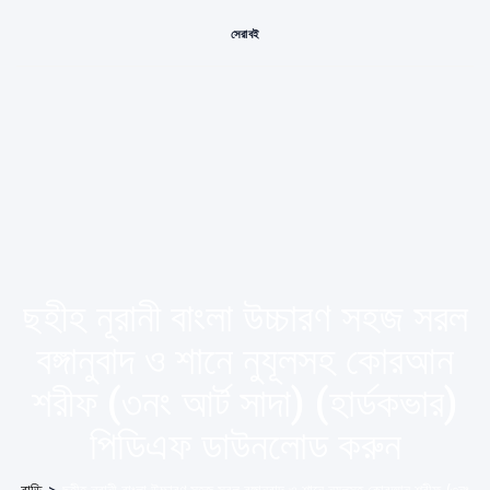
সেরা বই
ছহীহ নূরানী বাংলা উচ্চারণ সহজ সরল
বঙ্গানুবাদ ও শানে নুযূলসহ কোরআন
শরীফ (৩নং আর্ট সাদা) (হার্ডকভার)
পিডিএফ ডাউনলোড করুন
বাড়ি
>
ছহীহ নূরানী বাংলা উচ্চারণ সহজ সরল বঙ্গানুবাদ ও শানে নুযূলসহ কোরআন শরীফ (৩নং