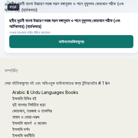
PDF
ছহীহ নূরানী বাংলা উচ্চারণ সহজ সরল বঙ্গানুবাদ ও শানে নুযূলসহ কোরআন শরীফ (৩নং
আর্টকালার) (হার্ডকভার)
লেখক:মাওলানা ফরিদ উদ্দিন আহাম্মদ
ডাউনলোডবিনামূল্যে
সম্পর্কিত
সেরা বইবিনামূল্যে বই এবং অডিওবুক ডাউনলোডের জন্য ইন্টারনেটের # 1 উত্স
Arabic & Urdu Languages Books
ইসলামি বিবিধ বই
দুই বাংলার নির্বাচিত ছড়া
কোরআন, তরজমা ও তাফসির
নামায ও দোয়া-দরুদ
ইসলামি আদর্শ ও মতবাদ
ইসলামি দর্শন
ইসলামি অর্থনীতি