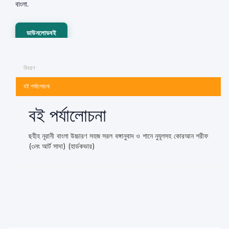
বাংলা.
ডাউনলোডবই
বিবরণ
বই পর্যালোচনা
বই পর্যালোচনা
ছহীহ নূরানী বাংলা উচ্চারণ সহজ সরল বঙ্গানুবাদ ও শানে নুযূলসহ কোরআন শরীফ
(৩নং আর্ট সাদা) (হার্ডকভার)