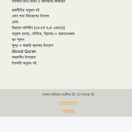
ইসলামি বিধি-বিধান ও মাসআলা-মাসায়েল
রাজনীতির অনুবাদ বই
কোন পথে ইউরোপের ইসলাম
রোযা
রিয়াদুস সালিহীন (১ম-৪র্থ খণ্ড একত্রে)
অনুবাদ রহস্য, ভৌতিক, থ্রিলার ও অ্যাডভেঞ্চার
হৃদ স্পন্দন
ক্ষুদ্র ও মাঝারি ব্যবসায় উদ্যোগ
About Quran
সমকালীন উপন্যাস
ইসলামি অনুবাদ বই
সমস্ত অধিকার সংরক্ষিত © 2019সেরা বই
মালিকদের জন্য
প্রতিক্রিয়া