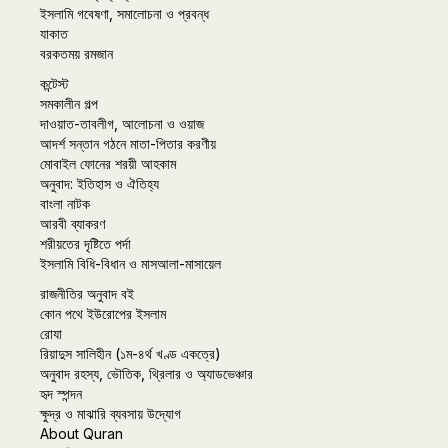
ইসলামি গবেষণা, সমালোচনা ও প্রবন্ধ
যাকাত
বরকতময় রমজান
কন্টেস্ট
সমকালীন গল্প
দাওয়াত-তাবলীগ, আলোচনা ও ওয়াজ
আদর্শ সন্তান গঠনে মাতা-পিতার করণীয়
মোবাইল ফোনের শরয়ী আহকাম
অনুবাদ: ইতিহাস ও ঐতিহ্য
বাংলা নাটক
আরবী ব্যাকরণ
শরীয়তের দৃষ্টিতে পর্দা
ইসলামি বিধি-বিধান ও মাসআলা-মাসায়েল
রাজনীতির অনুবাদ বই
কোন পথে ইউরোপের ইসলাম
রোযা
রিয়াদুস সালিহীন (১ম-৪র্থ খণ্ড একত্রে)
অনুবাদ রহস্য, ভৌতিক, থ্রিলার ও অ্যাডভেঞ্চার
হৃদ স্পন্দন
ক্ষুদ্র ও মাঝারি ব্যবসায় উদ্যোগ
About Quran