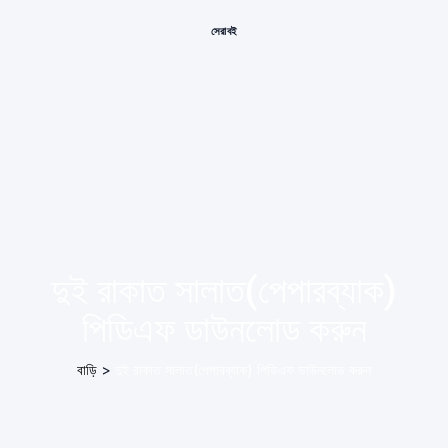
সেরা বই
দুই রাকাত সালাত(পেপারব্যাক)
পিডিএফ ডাউনলোড করুন
বাড়ি
>
দুই রাকাত সালাত(পেপারব্যাক) পিডিএফ ডাউনলোড করুন