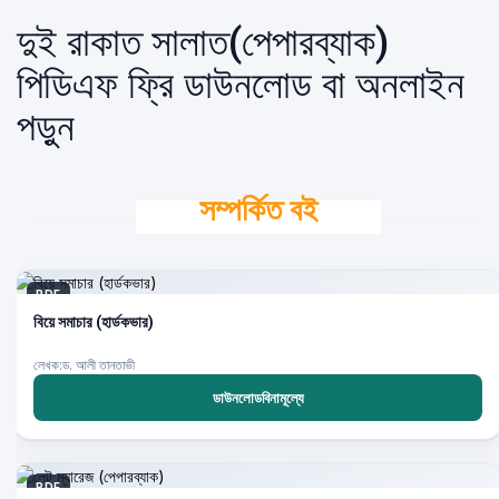
দুই রাকাত সালাত(পেপারব্যাক)
পিডিএফ ফ্রি ডাউনলোড বা অনলাইন
পড়ুন
সম্পর্কিত বই
PDF
বিয়ে সমাচার (হার্ডকভার)
লেখক:ড. আলী তানতাভী
ডাউনলোডবিনামূল্যে
PDF