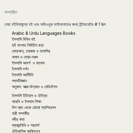
সম্পর্কিত
সেরা বইবিনামূল্যে বই এবং অডিওবুক ডাউনলোডের জন্য ইন্টারনেটের # 1 উত্স
Arabic & Urdu Languages Books
ইসলামি বিবিধ বই
দুই বাংলার নির্বাচিত ছড়া
কোরআন, তরজমা ও তাফসির
নামায ও দোয়া-দরুদ
ইসলামি আদর্শ ও মতবাদ
ইসলামি দর্শন
ইসলামি অর্থনীতি
পদার্থবিজ্ঞান
অনুবাদ: আত্ম-উন্নয়ন ও মেডিটেশন
ইসলামি ইতিহাস ও ঐতিহ্য
আরবি ও ইসলাম শিক্ষা
বিগ ব্যাং থেকে হোমো স্যাপিয়েনস
নারী সম্পর্কীয়
নদীর কথা
স্বাস্থ্যবিধি ও পরামর্শ
ঐতিহাসিক ব্যক্তিত্ব