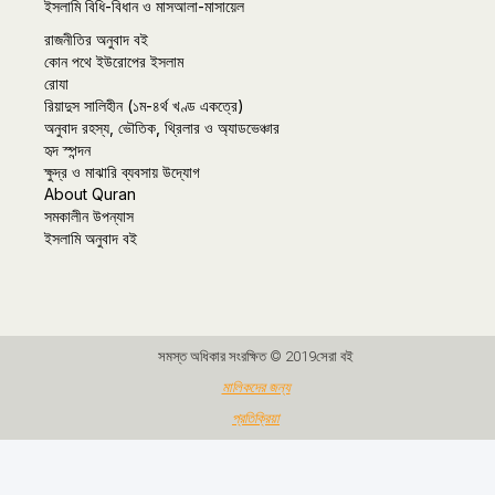
ইসলামি বিধি-বিধান ও মাসআলা-মাসায়েল
রাজনীতির অনুবাদ বই
কোন পথে ইউরোপের ইসলাম
রোযা
রিয়াদুস সালিহীন (১ম-৪র্থ খণ্ড একত্রে)
অনুবাদ রহস্য, ভৌতিক, থ্রিলার ও অ্যাডভেঞ্চার
হৃদ স্পন্দন
ক্ষুদ্র ও মাঝারি ব্যবসায় উদ্যোগ
About Quran
সমকালীন উপন্যাস
ইসলামি অনুবাদ বই
সমস্ত অধিকার সংরক্ষিত © 2019সেরা বই
মালিকদের জন্য
প্রতিক্রিয়া