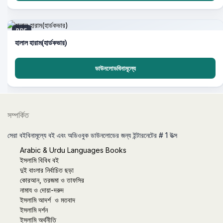
PDF
হালাল হারাম(হার্ডকভার)
ডাউনলোডবিনামূল্যে
সম্পর্কিত
সেরা বইবিনামূল্যে বই এবং অডিওবুক ডাউনলোডের জন্য ইন্টারনেটের # 1 উত্স
Arabic & Urdu Languages Books
ইসলামি বিবিধ বই
দুই বাংলার নির্বাচিত ছড়া
কোরআন, তরজমা ও তাফসির
নামায ও দোয়া-দরুদ
ইসলামি আদর্শ ও মতবাদ
ইসলামি দর্শন
ইসলামি অর্থনীতি