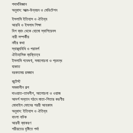
পদার্থবিজ্ঞান
অনুবাদ: আত্ম-উন্নয়ন ও মেডিটেশন
ইসলামি ইতিহাস ও ঐতিহ্য
আরবি ও ইসলাম শিক্ষা
বিগ ব্যাং থেকে হোমো স্যাপিয়েনস
নারী সম্পর্কীয়
নদীর কথা
স্বাস্থ্যবিধি ও পরামর্শ
ঐতিহাসিক ব্যক্তিত্ব
ইসলামি গবেষণা, সমালোচনা ও প্রবন্ধ
যাকাত
বরকতময় রমজান
কন্টেস্ট
সমকালীন গল্প
দাওয়াত-তাবলীগ, আলোচনা ও ওয়াজ
আদর্শ সন্তান গঠনে মাতা-পিতার করণীয়
মোবাইল ফোনের শরয়ী আহকাম
অনুবাদ: ইতিহাস ও ঐতিহ্য
বাংলা নাটক
আরবী ব্যাকরণ
শরীয়তের দৃষ্টিতে পর্দা