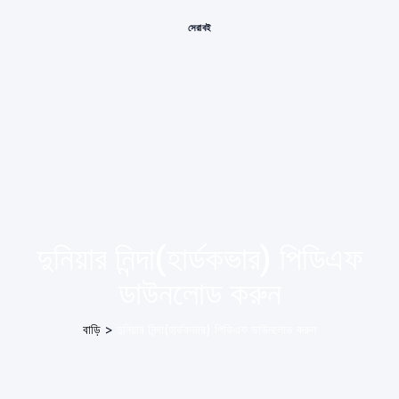
সেরা বই
দুনিয়ার নিন্দা(হার্ডকভার) পিডিএফ
ডাউনলোড করুন
বাড়ি
>
দুনিয়ার নিন্দা(হার্ডকভার) পিডিএফ ডাউনলোড করুন