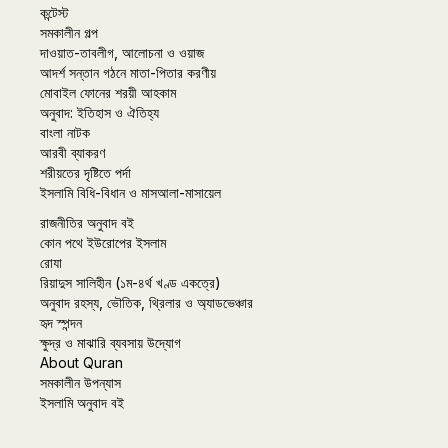
কন্টেস্ট
সমকালীন গল্প
দাওয়াত-তাবলীগ, আলোচনা ও ওয়াজ
আদর্শ সন্তান গঠনে মাতা-পিতার করণীয়
মোবাইল ফোনের শরয়ী আহকাম
অনুবাদ: ইতিহাস ও ঐতিহ্য
বাংলা নাটক
আরবী ব্যাকরণ
শরীয়তের দৃষ্টিতে পর্দা
ইসলামি বিধি-বিধান ও মাসআলা-মাসায়েল
রাজনীতির অনুবাদ বই
কোন পথে ইউরোপের ইসলাম
রোযা
রিয়াদুস সালিহীন (১ম-৪র্থ খণ্ড একত্রে)
অনুবাদ রহস্য, ভৌতিক, থ্রিলার ও অ্যাডভেঞ্চার
হৃদ স্পন্দন
ক্ষুদ্র ও মাঝারি ব্যবসায় উদ্যোগ
About Quran
সমকালীন উপন্যাস
ইসলামি অনুবাদ বই