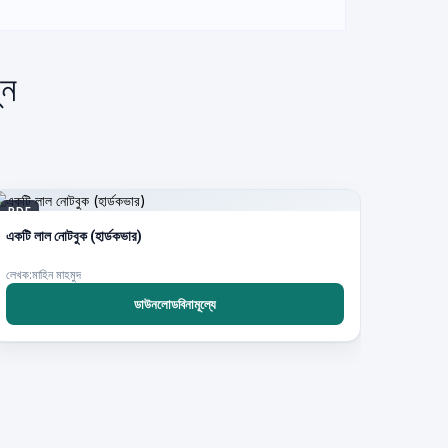
ুন
PDF
একটি লাল নোটবুক (হার্ডকভার)
লেখক:মাহিন মাহমুদ
ডাউনলোডবিনামূল্যে