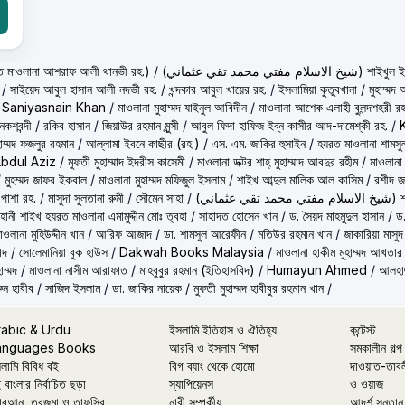
حكيم الامت م ( হাকীমুল উম্মত মাওলানা আশরাফ আলী থানভী রহ.)
/
(تي محمد تقي عثماني
/
সাইয়েদ আবুল হাসান আলী নদভী রহ.
/
খন্দকার আবুল খায়ের রহ.
/
ইসলামিয়া কুতুবখানা
/
মুহাম্ম
/
Saniyasnain Khan
/
মাওলানা মুহাম্মদ যাইনুল আবিদীন
/
মাওলানা আশেক এলাহী বুলন্দশহরী রহ
কশবন্দী
/
রকিব হাসান
/
জিয়াউর রহমান মুন্সী
/
আবুল ফিদা হাফিজ ইব্‌ন কাসীর আদ-দামেশ্‌কী রহ.
/
হাম্মদ ফজলুর রহমান
/
আল্লামা ইবনে কাছীর (রহ.)
/
এস. এম. জাকির হুসাইন
/
হযরত মাওলানা শামসু
Abdul Aziz
/
মুফতী মুহাম্মাদ ইদরীস কাসেমী
/
মাওলানা ডক্টর শাহ্‌ মুহাম্মাদ আবদুর রহীম
/
মাওলানা
/
মুহম্মদ জাফর ইকবাল
/
মাওলানা মুহাম্মদ মফিজুল ইসলাম
/
শাইখ আব্দুল মালিক আল কাসিম
/
রশীদ জ
 পাশা রহ.
/
মাসুদা সুলতানা রুমী
/
সৌমেন সাহা
/
(ماني
ূহানী শাইখ হযরত মাওলানা এমামুদ্দীন মোঃ ত্বহা
/
সাহাদত হোসেন খান
/
ড. সৈয়দ মাহমুদুল হাসান
/
ড.
াওলানা মুহিউদ্দীন খান
/
আরিফ আজাদ
/
ডা. শামসুল আরেফীন
/
মতিউর রহমান খান
/
জাকারিয়া মাসুদ
াদ
/
সোলেমানিয়া বুক হাউস
/
Dakwah Books Malaysia
/
মাওলানা হাকীম মুহাম্মদ আখতার
াম্মদ
/
মাওলানা নাসীম আরাফাত
/
মাহবুবুর রহমান (ইতিহাসবিদ)
/
Humayun Ahmed
/
আলহাজ
ুন হাবীব
/
সাজিদ ইসলাম
/
ডা. জাকির নায়েক
/
মুফতী মুহাম্মদ হাবীবুর রহমান খান
/
rabic & Urdu
ইসলামি ইতিহাস ও ঐতিহ্য
কন্টেস্ট
anguages Books
আরবি ও ইসলাম শিক্ষা
সমকালীন গল্প
লামি বিবিধ বই
বিগ ব্যাং থেকে হোমো
দাওয়াত-তাব
 বাংলার নির্বাচিত ছড়া
স্যাপিয়েনস
ও ওয়াজ
রআন, তরজমা ও তাফসির
নারী সম্পর্কীয়
আদর্শ সন্তান