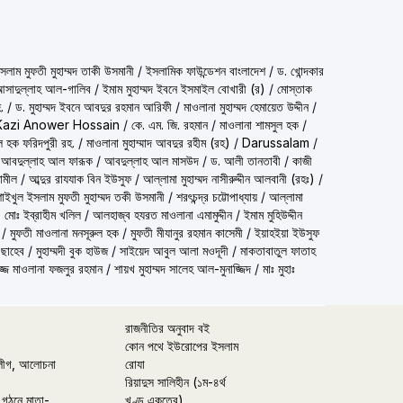
شيخ الاسلام مف) শাইখুল ইসলাম মুফতী মুহাম্মদ তাকী উসমানী
/
ইসলামিক ফাউন্ডেশন বাংলাদেশ
/
ড. খোন্দকার
দ আসাদুল্লাহ আল-গালিব
/
ইমাম মুহাম্মদ ইবনে ইসমাইল বোখারী (র)
/
মোস্তাক
.
/
ড. মুহাম্মদ ইবনে আবদুর রহমান আরিফী
/
মাওলানা মুহাম্মদ হেমায়েত উদ্দীন
/
Kazi Anower Hossain
/
কে. এম. জি. রহমান
/
মাওলানা শামসুল হক
/
ল হক ফরিদপুরী রহ.
/
মাওলানা মুহাম্মাদ আবদুর রহীম (রহ)
/
Darussalam
/
 আবদুল্লাহ আল ফারূক
/
আবদুল্লাহ আল মাসউদ
/
ড. আলী তানতাবী
/
কাজী
ামীল
/
আব্দুর রাযযাক বিন ইউসুফ
/
আল্লামা মুহাম্মদ নাসীরুদ্দীন আলবানী (রহঃ)
/
شيخ الاسلام مفتي محمد تقي عث) শাইখুল ইসলাম মুফতী মুহাম্মদ তকী উসমানী
/
শরৎচন্দ্র চট্টোপাধ্যায়
/
আল্লামা
 মোঃ ইব্রাহীম খলিল
/
আলহাজ্ব হযরত মাওলানা এমামুদ্দীন
/
ইমাম মুহিউদ্দীন
/
মুফতী মাওলানা মনসূরুল হক
/
মুফতী মীযানুর রহমান কাসেমী
/
ইয়াহইয়া ইউসুফ
 ছাহেব
/
মুহাম্মদী বুক হাউজ
/
সাইয়েদ আবুল আলা মওদূদী
/
মাকতাবাতুল ফাতাহ
্জ মাওলানা ফজলুর রহমান
/
শায়খ মুহাম্মদ সালেহ আল-মুনাজ্জিদ
/
মাঃ মুহাঃ
রাজনীতির অনুবাদ বই
কোন পথে ইউরোপের ইসলাম
লীগ, আলোচনা
রোযা
রিয়াদুস সালিহীন (১ম-৪র্থ
 গঠনে মাতা-
খণ্ড একত্রে)