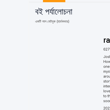
বই পর্যালোচনা
একটি লাল নোটবুক (হার্ডকভার)
r
627
Josh
How 
ones
mys
arou
stor
inte
love
to t
soo
202