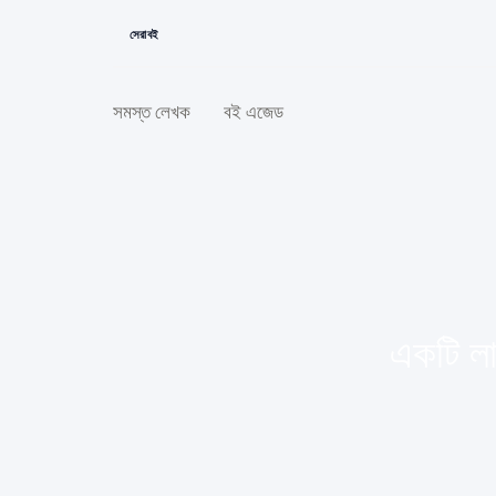
সেরা বই
সমস্ত লেখক
বই এজেড
একটি লা