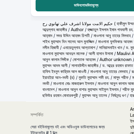
ডাউনলোডবিনামূল্যে
ولانا اشرف علي تهانوي رح
আব্দুল্লাহ জাহাঙ্গীর
/
Author
/
হুজ্জাতুল ইসলাম ইমাম গাযযালী রহ.
আহ্‌মাদ
/
সদর উদ্দিন আহমদ চিশতী
/
মাওলানা আবু তাহের মিসবাহ
শাইখ মুহাম্মাদ বিন সালেহ আল মুনাজ্জিদ
/
মাওলানা যুলফিকার আহমদ ন
নসীম হিজাযী
/
এনায়েতুল্লাহ আল্‌তামাশ
/
সানিয়াসনাইন খান
/
ড. মু
মাওলানা মুহাম্মাদ আবদুল মালেক
/
আলী হাসান উসামা
/
Maulivi 
আবুল কালাম সিদ্দীক
/
মোশতাক আহমেদ
/
Author unknown
মুহাম্মদ আদম আলী
/
সালাহউদ্দীন জাহাঙ্গীর
/
ড. আব্দুর রহমান রাফাত
হাফিয ইবনুল কায়্যিম আল জাওযী
/
মাওলানা আবু তাহের মেসবাহ
/
র
ইয়াহইয়া আন-নববী (র)
/
মুফতি মুহাম্মাদ শফী রহ.
/
মাসুদ শরীফ
/
ম
নদভী
/
মাওলানা মোঃ মাজহারুল ইসলাম
/
মাওলানা আবুল কালাম আজ
বাংলাদেশ
/
মাওলানা আবুল বাশার মুহাম্মাদ সাইফুল ইসলাম
/
শরীফ মুহ
ছফিউর রহমান মোবারকপুরী
/
মুহাম্মদ আবু তালেব
/
নির্মলেন্দু গুণ
/
হার
A
সম্পর্কিত
L
ইস
সেরা বইবিনামূল্যে বই এবং অডিওবুক ডাউনলোডের জন্য
দুই
ইন্টারনেটের # 1 উত্স
কো