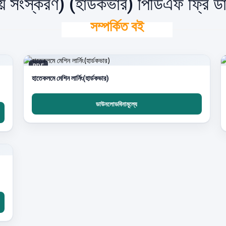
তীয় সংস্করণ) (হার্ডকভার) পিডিএফ ফ্রি
সম্পর্কিত বই
PDF
হাতেকলমে মেশিন লার্নিং(হার্ডকভার)
ডাউনলোডবিনামূল্যে