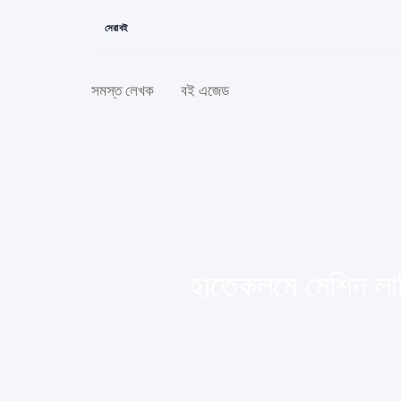
সেরা বই
সমস্ত লেখক
বই এজেড
হাতেকলমে মেশিন লার