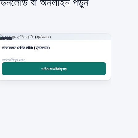
 ডাউনলোড বা অনলাইন পড়ুন
PDF
হাতেকলমে মেশিন লার্নিং (হার্ডকভার)
লেখক:রকিবুল হাসান
ডাউনলোডবিনামূল্যে