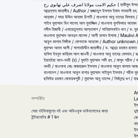
ولانا اشرف علي تهانوي رح
আব্দুল্লাহ জাহাঙ্গীর
/
Author
/
হুজ্জাতুল ইসলাম ইমাম গাযযালী রহ.
আহ্‌মাদ
/
সদর উদ্দিন আহমদ চিশতী
/
মাওলানা আবু তাহের মিসবাহ
শাইখ মুহাম্মাদ বিন সালেহ আল মুনাজ্জিদ
/
মাওলানা যুলফিকার আহমদ ন
নসীম হিজাযী
/
এনায়েতুল্লাহ আল্‌তামাশ
/
সানিয়াসনাইন খান
/
ড. মু
মাওলানা মুহাম্মাদ আবদুল মালেক
/
আলী হাসান উসামা
/
Maulivi 
আবুল কালাম সিদ্দীক
/
মোশতাক আহমেদ
/
Author unknown
মুহাম্মদ আদম আলী
/
সালাহউদ্দীন জাহাঙ্গীর
/
ড. আব্দুর রহমান রাফাত
হাফিয ইবনুল কায়্যিম আল জাওযী
/
মাওলানা আবু তাহের মেসবাহ
/
র
ইয়াহইয়া আন-নববী (র)
/
মুফতি মুহাম্মাদ শফী রহ.
/
মাসুদ শরীফ
/
ম
নদভী
/
মাওলানা মোঃ মাজহারুল ইসলাম
/
মাওলানা আবুল কালাম আজ
বাংলাদেশ
/
মাওলানা আবুল বাশার মুহাম্মাদ সাইফুল ইসলাম
/
শরীফ মুহ
ছফিউর রহমান মোবারকপুরী
/
মুহাম্মদ আবু তালেব
/
নির্মলেন্দু গুণ
/
হার
A
সম্পর্কিত
L
ইস
সেরা বইবিনামূল্যে বই এবং অডিওবুক ডাউনলোডের জন্য
দুই
ইন্টারনেটের # 1 উত্স
কো
না
ইস
ইস