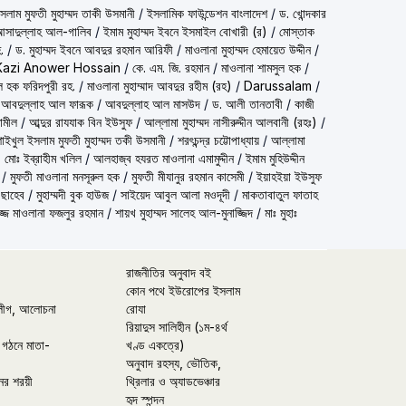
شيخ الاسلام مف) শাইখুল ইসলাম মুফতী মুহাম্মদ তাকী উসমানী
/
ইসলামিক ফাউন্ডেশন বাংলাদেশ
/
ড. খোন্দকার
দ আসাদুল্লাহ আল-গালিব
/
ইমাম মুহাম্মদ ইবনে ইসমাইল বোখারী (র)
/
মোস্তাক
.
/
ড. মুহাম্মদ ইবনে আবদুর রহমান আরিফী
/
মাওলানা মুহাম্মদ হেমায়েত উদ্দীন
/
Kazi Anower Hossain
/
কে. এম. জি. রহমান
/
মাওলানা শামসুল হক
/
ল হক ফরিদপুরী রহ.
/
মাওলানা মুহাম্মাদ আবদুর রহীম (রহ)
/
Darussalam
/
 আবদুল্লাহ আল ফারূক
/
আবদুল্লাহ আল মাসউদ
/
ড. আলী তানতাবী
/
কাজী
ামীল
/
আব্দুর রাযযাক বিন ইউসুফ
/
আল্লামা মুহাম্মদ নাসীরুদ্দীন আলবানী (রহঃ)
/
شيخ الاسلام مفتي محمد تقي عث) শাইখুল ইসলাম মুফতী মুহাম্মদ তকী উসমানী
/
শরৎচন্দ্র চট্টোপাধ্যায়
/
আল্লামা
 মোঃ ইব্রাহীম খলিল
/
আলহাজ্ব হযরত মাওলানা এমামুদ্দীন
/
ইমাম মুহিউদ্দীন
/
মুফতী মাওলানা মনসূরুল হক
/
মুফতী মীযানুর রহমান কাসেমী
/
ইয়াহইয়া ইউসুফ
 ছাহেব
/
মুহাম্মদী বুক হাউজ
/
সাইয়েদ আবুল আলা মওদূদী
/
মাকতাবাতুল ফাতাহ
্জ মাওলানা ফজলুর রহমান
/
শায়খ মুহাম্মদ সালেহ আল-মুনাজ্জিদ
/
মাঃ মুহাঃ
রাজনীতির অনুবাদ বই
কোন পথে ইউরোপের ইসলাম
লীগ, আলোচনা
রোযা
রিয়াদুস সালিহীন (১ম-৪র্থ
 গঠনে মাতা-
খণ্ড একত্রে)
অনুবাদ রহস্য, ভৌতিক,
ের শরয়ী
থ্রিলার ও অ্যাডভেঞ্চার
হৃদ স্পন্দন