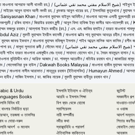
حكيم الامت م ( হাকীমুল উম্মত মাওলানা আশরাফ আলী থানভী রহ.)
/
(تي محمد تقي عثماني
/
সাইয়েদ আবুল হাসান আলী নদভী রহ.
/
খন্দকার আবুল খায়ের রহ.
/
ইসলামিয়া কুতুবখানা
/
মুহাম্ম
/
Saniyasnain Khan
/
মাওলানা মুহাম্মদ যাইনুল আবিদীন
/
মাওলানা আশেক এলাহী বুলন্দশহরী রহ
কশবন্দী
/
রকিব হাসান
/
জিয়াউর রহমান মুন্সী
/
আবুল ফিদা হাফিজ ইব্‌ন কাসীর আদ-দামেশ্‌কী রহ.
/
হাম্মদ ফজলুর রহমান
/
আল্লামা ইবনে কাছীর (রহ.)
/
এস. এম. জাকির হুসাইন
/
হযরত মাওলানা শামসু
Abdul Aziz
/
মুফতী মুহাম্মাদ ইদরীস কাসেমী
/
মাওলানা ডক্টর শাহ্‌ মুহাম্মাদ আবদুর রহীম
/
মাওলানা
/
মুহম্মদ জাফর ইকবাল
/
মাওলানা মুহাম্মদ মফিজুল ইসলাম
/
শাইখ আব্দুল মালিক আল কাসিম
/
রশীদ জ
 পাশা রহ.
/
মাসুদা সুলতানা রুমী
/
সৌমেন সাহা
/
(ماني
ূহানী শাইখ হযরত মাওলানা এমামুদ্দীন মোঃ ত্বহা
/
সাহাদত হোসেন খান
/
ড. সৈয়দ মাহমুদুল হাসান
/
ড.
াওলানা মুহিউদ্দীন খান
/
আরিফ আজাদ
/
ডা. শামসুল আরেফীন
/
মতিউর রহমান খান
/
জাকারিয়া মাসুদ
াদ
/
সোলেমানিয়া বুক হাউস
/
Dakwah Books Malaysia
/
মাওলানা হাকীম মুহাম্মদ আখতার
াম্মদ
/
মাওলানা নাসীম আরাফাত
/
মাহবুবুর রহমান (ইতিহাসবিদ)
/
Humayun Ahmed
/
আলহাজ
ুন হাবীব
/
সাজিদ ইসলাম
/
ডা. জাকির নায়েক
/
মুফতী মুহাম্মদ হাবীবুর রহমান খান
/
rabic & Urdu
ইসলামি ইতিহাস ও ঐতিহ্য
কন্টেস্ট
anguages Books
আরবি ও ইসলাম শিক্ষা
সমকালীন গল্প
লামি বিবিধ বই
বিগ ব্যাং থেকে হোমো
দাওয়াত-তাব
 বাংলার নির্বাচিত ছড়া
স্যাপিয়েনস
ও ওয়াজ
রআন, তরজমা ও তাফসির
নারী সম্পর্কীয়
আদর্শ সন্তান
মায ও দোয়া-দরুদ
নদীর কথা
পিতার করণীয়
লামি আদর্শ ও মতবাদ
স্বাস্থ্যবিধি ও পরামর্শ
মোবাইল ফোন
লামি দর্শন
ঐতিহাসিক ব্যক্তিত্ব
আহকাম