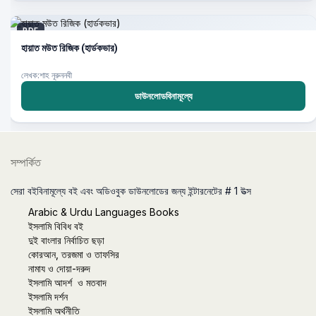
PDF
হায়াত মউত রিজিক (হার্ডকভার)
লেখক:শাহ নূরুননবী
ডাউনলোডবিনামূল্যে
সম্পর্কিত
সেরা বইবিনামূল্যে বই এবং অডিওবুক ডাউনলোডের জন্য ইন্টারনেটের # 1 উত্স
Arabic & Urdu Languages Books
ইসলামি বিবিধ বই
দুই বাংলার নির্বাচিত ছড়া
কোরআন, তরজমা ও তাফসির
নামায ও দোয়া-দরুদ
ইসলামি আদর্শ ও মতবাদ
ইসলামি দর্শন
ইসলামি অর্থনীতি