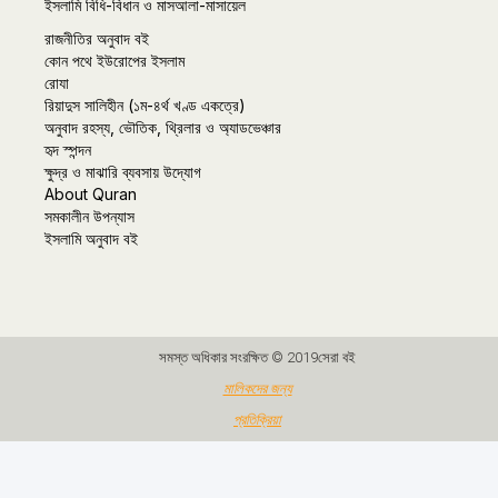
ইসলামি বিধি-বিধান ও মাসআলা-মাসায়েল
রাজনীতির অনুবাদ বই
কোন পথে ইউরোপের ইসলাম
রোযা
রিয়াদুস সালিহীন (১ম-৪র্থ খণ্ড একত্রে)
অনুবাদ রহস্য, ভৌতিক, থ্রিলার ও অ্যাডভেঞ্চার
হৃদ স্পন্দন
ক্ষুদ্র ও মাঝারি ব্যবসায় উদ্যোগ
About Quran
সমকালীন উপন্যাস
ইসলামি অনুবাদ বই
সমস্ত অধিকার সংরক্ষিত © 2019সেরা বই
মালিকদের জন্য
প্রতিক্রিয়া