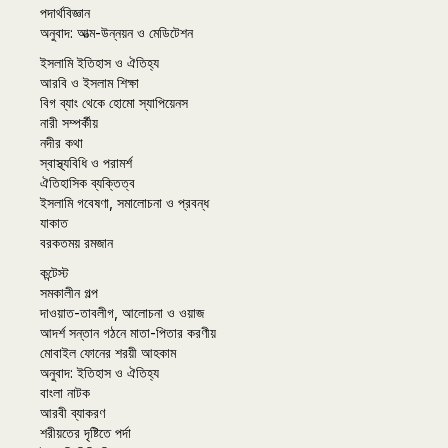
পদার্থবিজ্ঞান
অনুবাদ: আত্ম-উন্নয়ন ও মেডিটেশন
ইসলামি ইতিহাস ও ঐতিহ্য
আরবি ও ইসলাম শিক্ষা
বিগ ব্যাং থেকে হোমো স্যাপিয়েনস
নারী সম্পর্কীয়
নদীর কথা
স্বাস্থ্যবিধি ও পরামর্শ
ঐতিহাসিক ব্যক্তিত্ব
ইসলামি গবেষণা, সমালোচনা ও প্রবন্ধ
যাকাত
বরকতময় রমজান
কন্টেস্ট
সমকালীন গল্প
দাওয়াত-তাবলীগ, আলোচনা ও ওয়াজ
আদর্শ সন্তান গঠনে মাতা-পিতার করণীয়
মোবাইল ফোনের শরয়ী আহকাম
অনুবাদ: ইতিহাস ও ঐতিহ্য
বাংলা নাটক
আরবী ব্যাকরণ
শরীয়তের দৃষ্টিতে পর্দা