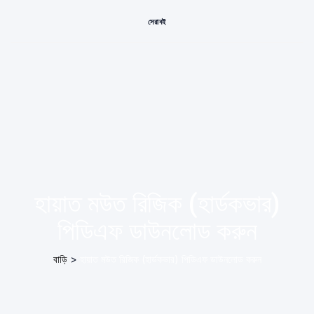
সেরা বই
হায়াত মউত রিজিক (হার্ডকভার)
পিডিএফ ডাউনলোড করুন
বাড়ি
>
হায়াত মউত রিজিক (হার্ডকভার) পিডিএফ ডাউনলোড করুন