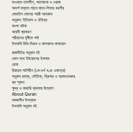
দাওয়াত-তাবলীগ, আলোচনা ও ওয়াজ
আদর্শ সন্তান গঠনে মাতা-পিতার করণীয়
মোবাইল ফোনের শরয়ী আহকাম
অনুবাদ: ইতিহাস ও ঐতিহ্য
বাংলা নাটক
আরবী ব্যাকরণ
শরীয়তের দৃষ্টিতে পর্দা
ইসলামি বিধি-বিধান ও মাসআলা-মাসায়েল
রাজনীতির অনুবাদ বই
কোন পথে ইউরোপের ইসলাম
রোযা
রিয়াদুস সালিহীন (১ম-৪র্থ খণ্ড একত্রে)
অনুবাদ রহস্য, ভৌতিক, থ্রিলার ও অ্যাডভেঞ্চার
হৃদ স্পন্দন
ক্ষুদ্র ও মাঝারি ব্যবসায় উদ্যোগ
About Quran
সমকালীন উপন্যাস
ইসলামি অনুবাদ বই