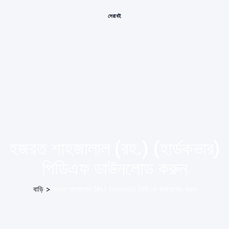
সেরা বই
হজরত শাহজালাল (রহ.) (হার্ডকভার)
পিডিএফ ডাউনলোড করুন
বাড়ি
>
হজরত শাহজালাল (রহ.) (হার্ডকভার) পিডিএফ ডাউনলোড করুন