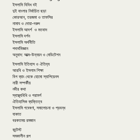
ইসলামি বিবিধ বই
দুই বাংলার নির্বাচিত ছড়া
কোরআন, তরজমা ও তাফসির
নামায ও দোয়া-দরুদ
ইসলামি আদর্শ ও মতবাদ
ইসলামি দর্শন
ইসলামি অর্থনীতি
পদার্থবিজ্ঞান
অনুবাদ: আত্ম-উন্নয়ন ও মেডিটেশন
ইসলামি ইতিহাস ও ঐতিহ্য
আরবি ও ইসলাম শিক্ষা
বিগ ব্যাং থেকে হোমো স্যাপিয়েনস
নারী সম্পর্কীয়
নদীর কথা
স্বাস্থ্যবিধি ও পরামর্শ
ঐতিহাসিক ব্যক্তিত্ব
ইসলামি গবেষণা, সমালোচনা ও প্রবন্ধ
যাকাত
বরকতময় রমজান
কন্টেস্ট
সমকালীন গল্প