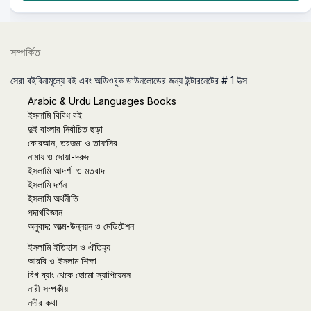
সম্পর্কিত
সেরা বইবিনামূল্যে বই এবং অডিওবুক ডাউনলোডের জন্য ইন্টারনেটের # 1 উত্স
Arabic & Urdu Languages Books
ইসলামি বিবিধ বই
দুই বাংলার নির্বাচিত ছড়া
কোরআন, তরজমা ও তাফসির
নামায ও দোয়া-দরুদ
ইসলামি আদর্শ ও মতবাদ
ইসলামি দর্শন
ইসলামি অর্থনীতি
পদার্থবিজ্ঞান
অনুবাদ: আত্ম-উন্নয়ন ও মেডিটেশন
ইসলামি ইতিহাস ও ঐতিহ্য
আরবি ও ইসলাম শিক্ষা
বিগ ব্যাং থেকে হোমো স্যাপিয়েনস
নারী সম্পর্কীয়
নদীর কথা