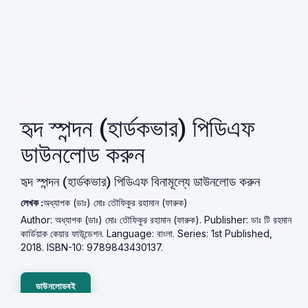
হৃদ স্পন্দন (হার্ডকভার) পিডিএফ
ডাউনলোড করুন
হৃদ স্পন্দন (হার্ডকভার) পিডিএফ বিনামূল্যে ডাউনলোড করুন
লেখক :
অধ্যাপক (ডাঃ) মোঃ তৌফিকুর রহামান (ফারুক)
Author: অধ্যাপক (ডাঃ) মোঃ তৌফিকুর রহামান (ফারুক). Publisher: ডাঃ টি রহমান
কার্ডিয়াক কেয়ার ফাউন্ডেশন. Language: বাংলা. Series: 1st Published,
2018. ISBN-10: 9789843430137.
ডাউনলোডবই