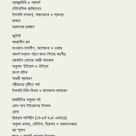
স্বাস্থ্যবিধি ও পরামর্শ
ঐতিহাসিক ব্যক্তিত্ব
ইসলামি গবেষণা, সমালোচনা ও প্রবন্ধ
যাকাত
বরকতময় রমজান
কন্টেস্ট
সমকালীন গল্প
দাওয়াত-তাবলীগ, আলোচনা ও ওয়াজ
আদর্শ সন্তান গঠনে মাতা-পিতার করণীয়
মোবাইল ফোনের শরয়ী আহকাম
অনুবাদ: ইতিহাস ও ঐতিহ্য
বাংলা নাটক
আরবী ব্যাকরণ
শরীয়তের দৃষ্টিতে পর্দা
ইসলামি বিধি-বিধান ও মাসআলা-মাসায়েল
রাজনীতির অনুবাদ বই
কোন পথে ইউরোপের ইসলাম
রোযা
রিয়াদুস সালিহীন (১ম-৪র্থ খণ্ড একত্রে)
অনুবাদ রহস্য, ভৌতিক, থ্রিলার ও অ্যাডভেঞ্চার
হৃদ স্পন্দন
ক্ষুদ্র ও মাঝারি ব্যবসায় উদ্যোগ