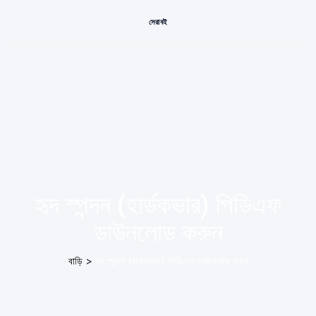
সেরা বই
হৃদ স্পন্দন (হার্ডকভার) পিডিএফ
ডাউনলোড করুন
বাড়ি
>
হৃদ স্পন্দন (হার্ডকভার) পিডিএফ ডাউনলোড করুন