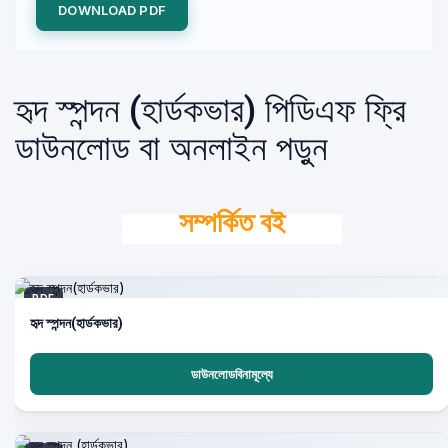
DOWNLOAD PDF
হৃদ স্পন্দন (হার্ডকভার) পিডিএফ ফ্রি
ডাউনলোড বা অনলাইন পড়ুন
সম্পর্কিত বই
PDF
হৃদ স্পন্দন(হার্ডকভার)
ডাউনলোডবিনামূল্যে