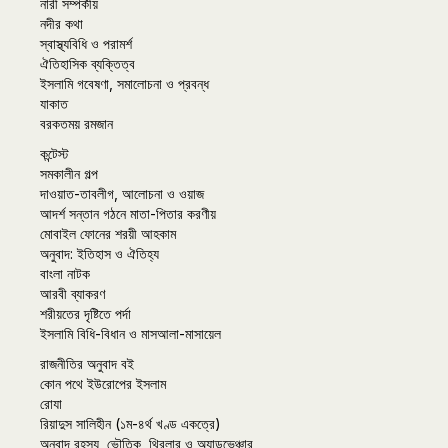
নারী সম্পর্কীয়
নদীর কথা
স্বাস্থ্যবিধি ও পরামর্শ
ঐতিহাসিক ব্যক্তিত্ব
ইসলামি গবেষণা, সমালোচনা ও প্রবন্ধ
যাকাত
বরকতময় রমজান
কন্টেস্ট
সমকালীন গল্প
দাওয়াত-তাবলীগ, আলোচনা ও ওয়াজ
আদর্শ সন্তান গঠনে মাতা-পিতার করণীয়
মোবাইল ফোনের শরয়ী আহকাম
অনুবাদ: ইতিহাস ও ঐতিহ্য
বাংলা নাটক
আরবী ব্যাকরণ
শরীয়তের দৃষ্টিতে পর্দা
ইসলামি বিধি-বিধান ও মাসআলা-মাসায়েল
রাজনীতির অনুবাদ বই
কোন পথে ইউরোপের ইসলাম
রোযা
রিয়াদুস সালিহীন (১ম-৪র্থ খণ্ড একত্রে)
অনুবাদ রহস্য, ভৌতিক, থ্রিলার ও অ্যাডভেঞ্চার