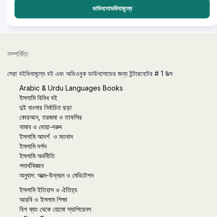
ডাউনলোডবিনামূল্যে
সম্পর্কিত
সেরা বইবিনামূল্যে বই এবং অডিওবুক ডাউনলোডের জন্য ইন্টারনেটের # 1 উত্স
Arabic & Urdu Languages Books
ইসলামি বিবিধ বই
দুই বাংলার নির্বাচিত ছড়া
কোরআন, তরজমা ও তাফসির
নামায ও দোয়া-দরুদ
ইসলামি আদর্শ ও মতবাদ
ইসলামি দর্শন
ইসলামি অর্থনীতি
পদার্থবিজ্ঞান
অনুবাদ: আত্ম-উন্নয়ন ও মেডিটেশন
ইসলামি ইতিহাস ও ঐতিহ্য
আরবি ও ইসলাম শিক্ষা
বিগ ব্যাং থেকে হোমো স্যাপিয়েনস