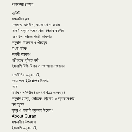
বরকতময় রমজান
কন্টেস্ট
সমকালীন গল্প
দাওয়াত-তাবলীগ, আলোচনা ও ওয়াজ
আদর্শ সন্তান গঠনে মাতা-পিতার করণীয়
মোবাইল ফোনের শরয়ী আহকাম
অনুবাদ: ইতিহাস ও ঐতিহ্য
বাংলা নাটক
আরবী ব্যাকরণ
শরীয়তের দৃষ্টিতে পর্দা
ইসলামি বিধি-বিধান ও মাসআলা-মাসায়েল
রাজনীতির অনুবাদ বই
কোন পথে ইউরোপের ইসলাম
রোযা
রিয়াদুস সালিহীন (১ম-৪র্থ খণ্ড একত্রে)
অনুবাদ রহস্য, ভৌতিক, থ্রিলার ও অ্যাডভেঞ্চার
হৃদ স্পন্দন
ক্ষুদ্র ও মাঝারি ব্যবসায় উদ্যোগ
About Quran
সমকালীন উপন্যাস
ইসলামি অনুবাদ বই