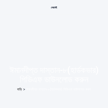
সেরা বই
ঈমানদীপ্ত দাস্তান-৮(হার্ডকভার)
পিডিএফ ডাউনলোড করুন
বাড়ি
>
ঈমানদীপ্ত দাস্তান-৮(হার্ডকভার) পিডিএফ ডাউনলোড করুন