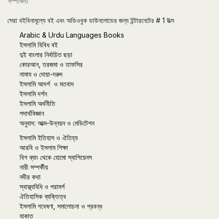
সম্পর্কিত
সেরা বইবিনামূল্যে বই এবং অডিওবুক ডাউনলোডের জন্য ইন্টারনেটের # 1 উত্স
Arabic & Urdu Languages Books
ইসলামি বিবিধ বই
দুই বাংলার নির্বাচিত ছড়া
কোরআন, তরজমা ও তাফসির
নামায ও দোয়া-দরুদ
ইসলামি আদর্শ ও মতবাদ
ইসলামি দর্শন
ইসলামি অর্থনীতি
পদার্থবিজ্ঞান
অনুবাদ: আত্ম-উন্নয়ন ও মেডিটেশন
ইসলামি ইতিহাস ও ঐতিহ্য
আরবি ও ইসলাম শিক্ষা
বিগ ব্যাং থেকে হোমো স্যাপিয়েনস
নারী সম্পর্কীয়
নদীর কথা
স্বাস্থ্যবিধি ও পরামর্শ
ঐতিহাসিক ব্যক্তিত্ব
ইসলামি গবেষণা, সমালোচনা ও প্রবন্ধ
যাকাত