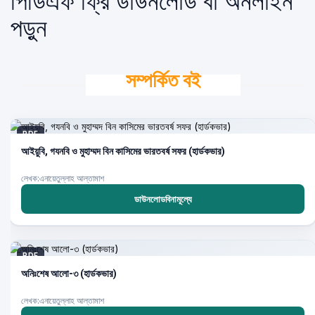
পিডিএফ ফ্রি ডাউনলোড বা অনলাইন
পড়ুন
সম্পর্কিত বই
PDF
আইয়ুবি, গযনবি ও মুহাম্মদ বিন কাসিমের ভারতবর্ষ সফর (হার্ডকভার)
লেখক:এনায়েতুল্লাহ আল্‌তামাশ
ডাউনলোডবিনামূল্যে
PDF
অনিঃশেষ আলো-৩ (হার্ডকভার)
লেখক:এনায়েতুল্লাহ আল্‌তামাশ