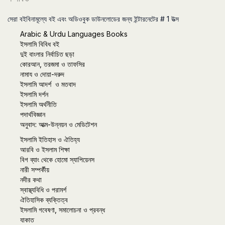
সেরা বইবিনামূল্যে বই এবং অডিওবুক ডাউনলোডের জন্য ইন্টারনেটের # 1 উত্স
Arabic & Urdu Languages Books
ইসলামি বিবিধ বই
দুই বাংলার নির্বাচিত ছড়া
কোরআন, তরজমা ও তাফসির
নামায ও দোয়া-দরুদ
ইসলামি আদর্শ ও মতবাদ
ইসলামি দর্শন
ইসলামি অর্থনীতি
পদার্থবিজ্ঞান
অনুবাদ: আত্ম-উন্নয়ন ও মেডিটেশন
ইসলামি ইতিহাস ও ঐতিহ্য
আরবি ও ইসলাম শিক্ষা
বিগ ব্যাং থেকে হোমো স্যাপিয়েনস
নারী সম্পর্কীয়
নদীর কথা
স্বাস্থ্যবিধি ও পরামর্শ
ঐতিহাসিক ব্যক্তিত্ব
ইসলামি গবেষণা, সমালোচনা ও প্রবন্ধ
যাকাত