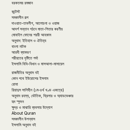
বরকতময় রমজান
কন্টেস্ট
সমকালীন গল্প
দাওয়াত-তাবলীগ, আলোচনা ও ওয়াজ
আদর্শ সন্তান গঠনে মাতা-পিতার করণীয়
মোবাইল ফোনের শরয়ী আহকাম
অনুবাদ: ইতিহাস ও ঐতিহ্য
বাংলা নাটক
আরবী ব্যাকরণ
শরীয়তের দৃষ্টিতে পর্দা
ইসলামি বিধি-বিধান ও মাসআলা-মাসায়েল
রাজনীতির অনুবাদ বই
কোন পথে ইউরোপের ইসলাম
রোযা
রিয়াদুস সালিহীন (১ম-৪র্থ খণ্ড একত্রে)
অনুবাদ রহস্য, ভৌতিক, থ্রিলার ও অ্যাডভেঞ্চার
হৃদ স্পন্দন
ক্ষুদ্র ও মাঝারি ব্যবসায় উদ্যোগ
About Quran
সমকালীন উপন্যাস
ইসলামি অনুবাদ বই