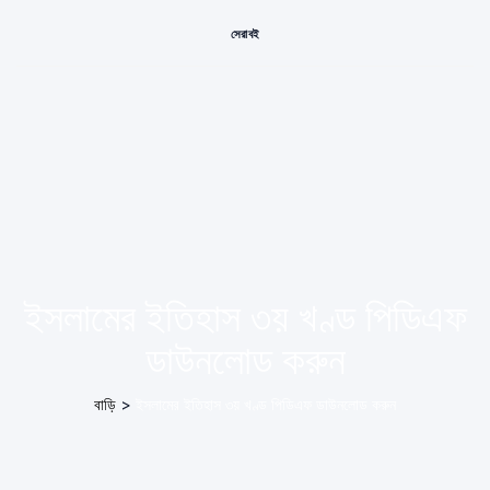
সেরা বই
ইসলামের ইতিহাস ৩য় খণ্ড পিডিএফ
ডাউনলোড করুন
বাড়ি
>
ইসলামের ইতিহাস ৩য় খণ্ড পিডিএফ ডাউনলোড করুন