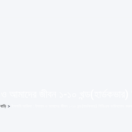
 ও আমাদের জীবন ১-১০ খন্ড(হার্ডকভার
বাড়ি
>
ইসলামি আকিদা : ইসলাম ও আমাদের জীবন ১-১০ খন্ড(হার্ডকভার) পিডিএফ ডাউনলোড করুন