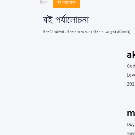
বিবরণ
বই পর্যালোচনা
বই পর্যালোচনা
ইসলামি আকিদা : ইসলাম ও আমাদের জীবন ১-১০ খন্ড(হার্ডকভার)
a
Čeda
Love
202
m
Duy
অত্যধ