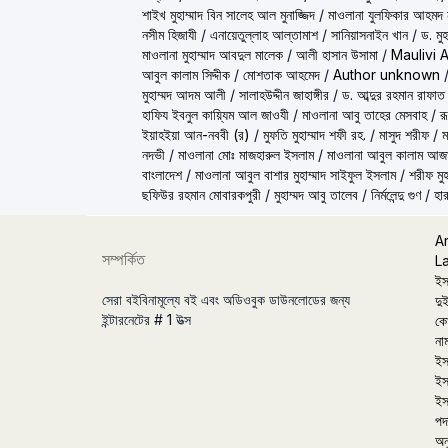
শাইখ মুহাম্মাদ বিন সালেহ আল মুনাজ্জিদ
/
মাওলানা যুলফিকার আহমদ ন
নসীম হিজাযী
/
এনায়েতুল্লাহ আল্‌তামাশ
/
সানিয়াসনাইন খান
/
ড. মু
মাওলানা মুহাম্মাদ আবদুল মালেক
/
আলী হাসান উসামা
/
Maulivi 
আবুল কালাম সিদ্দীক
/
মোশতাক আহমেদ
/
Author unknown
মুহাম্মদ আদম আলী
/
সালাহউদ্দীন জাহাঙ্গীর
/
ড. আব্দুর রহমান রাফাত
হাফিয ইবনুল কায়্যিম আল জাওযী
/
মাওলানা আবু তাহের মেসবাহ
/
র
ইয়াহইয়া আন-নববী (র)
/
মুফতি মুহাম্মাদ শফী রহ.
/
মাসুদ শরীফ
/
ম
নদভী
/
মাওলানা মোঃ মাজহারুল ইসলাম
/
মাওলানা আবুল কালাম আজ
বাংলাদেশ
/
মাওলানা আবুল বাশার মুহাম্মাদ সাইফুল ইসলাম
/
শরীফ মুহ
ছফিউর রহমান মোবারকপুরী
/
মুহাম্মদ আবু তালেব
/
নির্মলেন্দু গুণ
/
হার
A
সম্পর্কিত
L
ইস
সেরা বইবিনামূল্যে বই এবং অডিওবুক ডাউনলোডের জন্য
দুই
ইন্টারনেটের # 1 উত্স
কো
না
ইস
ইস
ইস
পদা
অন