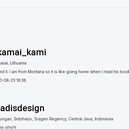
kamai_kami
sai, Lithuania
d it. I am from Montana so it is like going home when I read his boo
0-08-23 16:38
adisdesign
ungan, Sidoharjo, Sragen Regency, Central Java, Indonesia
িক হাসিখুশি!