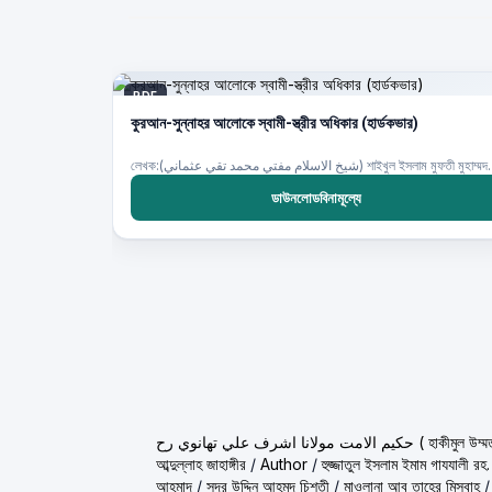
PDF
কুরআন-সুন্নাহর আলোকে স্বামী-স্ত্রীর অধিকার (হার্ডকভার)
লেখক:(م مفتي محمد تقي عثماني
ডাউনলোডবিনামূল্যে
ولانا اشرف علي تهانوي رح
আব্দুল্লাহ জাহাঙ্গীর
/
Author
/
হুজ্জাতুল ইসলাম ইমাম গাযযালী রহ.
আহ্‌মাদ
/
সদর উদ্দিন আহমদ চিশতী
/
মাওলানা আবু তাহের মিসবাহ