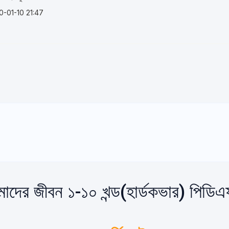
0-01-10 21:47
দের জীবন ১-১০ খন্ড(হার্ডকভার) পিডি