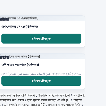
PDF
দেশ-দেশান্তর ১ম খণ্ড(হার্ডকভার)
ডাউনলোডবিনামূল্যে
PDF
নেকী লাভের সহজ আমল (হার্ডকভার)
লেখক:(شيخ الاسلام مفتي محمد تقي عثماني) শাইখুল ইসলাম মুফতী মুহাম্মদ তাকী উসমানী
ডাউনলোডবিনামূল্যে
شيخ الاسلام مف) শাইখুল ইসলাম মুফতী মুহাম্মদ তাকী উসমানী
/
ইসলামিক ফাউন্ডেশন বাংলাদেশ
/
ড. খোন্দকার
দ আসাদুল্লাহ আল-গালিব
/
ইমাম মুহাম্মদ ইবনে ইসমাইল বোখারী (র)
/
মোস্তাক
.
/
ড. মুহাম্মদ ইবনে আবদুর রহমান আরিফী
/
মাওলানা মুহাম্মদ হেমায়েত উদ্দীন
/