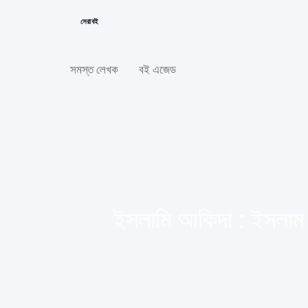
সেরা বই
সমস্ত লেখক
বই এজেড
ইসলামি আকিদা : ইসলাম