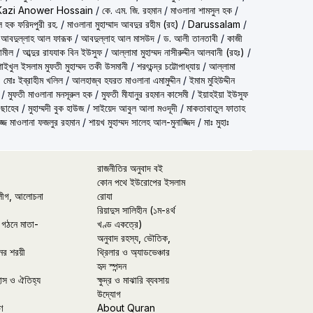
Kazi Anower Hossain
/
কে. এম. জি. রহমান
/
মাওলানা শামসুল হক
/
ল হক ফরিদপুরী রহ.
/
মাওলানা মুহাম্মাদ আবদুর রহীম (রহ)
/
Darussalam
/
 আবদুল্লাহ আল ফারূক
/
আবদুল্লাহ আল মাসউদ
/
ড. আলী তানতাবী
/
কাজী
ামীল
/
আব্দুর রাযযাক বিন ইউসুফ
/
আল্লামা মুহাম্মদ নাসীরুদ্দীন আলবানী (রহঃ)
/
شيخ الاسلام مفتي محمد تقي عث) শাইখুল ইসলাম মুফতী মুহাম্মদ তকী উসমানী
/
শরৎচন্দ্র চট্টোপাধ্যায়
/
আল্লামা
 মোঃ ইব্রাহীম খলিল
/
আলহাজ্ব হযরত মাওলানা এমামুদ্দীন
/
ইমাম মুহিউদ্দীন
/
মুফতী মাওলানা মনসূরুল হক
/
মুফতী মীযানুর রহমান কাসেমী
/
ইয়াহইয়া ইউসুফ
 ছাহেব
/
মুহাম্মদী বুক হাউজ
/
সাইয়েদ আবুল আলা মওদূদী
/
মাকতাবাতুল ফাতাহ
্জ মাওলানা ফজলুর রহমান
/
শায়খ মুহাম্মদ সালেহ আল-মুনাজ্জিদ
/
মাঃ মুহাঃ
রাজনীতির অনুবাদ বই
কোন পথে ইউরোপের ইসলাম
লীগ, আলোচনা
রোযা
রিয়াদুস সালিহীন (১ম-৪র্থ
 গঠনে মাতা-
খণ্ড একত্রে)
অনুবাদ রহস্য, ভৌতিক,
ের শরয়ী
থ্রিলার ও অ্যাডভেঞ্চার
হৃদ স্পন্দন
হাস ও ঐতিহ্য
ক্ষুদ্র ও মাঝারি ব্যবসায়
উদ্যোগ
ণ
About Quran