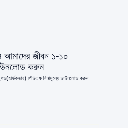
ও আমাদের জীবন ১-১০
ডাউনলোড করুন
্ড(হার্ডকভার) পিডিএফ বিনামূল্যে ডাউনলোড করুন