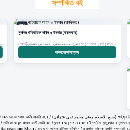
সম্পর্কিত বই
PDF
মুসলিম পারিবারিক আইন ও ইসলাম (হার্ডকভার)
লেখক:(شيخ الاسلام مفتي محمد تقي عثماني) শাইখুল ইসলাম মুফতী মুহাম্মদ তাকী উসমানী
شيخ الاسلا) শাইখুল ইসলাম মুফতী মুহাম্মদ তাকী উসমানী
ডাউনলোডবিনামূল্যে
حكيم الامت م ( হাকীমুল উম্মত মাওলানা আশরাফ আলী থানভী রহ.)
/
(تي محمد تقي عثماني
/
সাইয়েদ আবুল হাসান আলী নদভী রহ.
/
খন্দকার আবুল খায়ের রহ.
/
ইসলামিয়া কুতুবখানা
/
মুহাম্ম
/
Saniyasnain Khan
/
মাওলানা মুহাম্মদ যাইনুল আবিদীন
/
মাওলানা আশেক এলাহী বুলন্দশহরী রহ