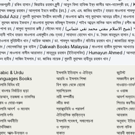
কশবন্দী
/
রকিব হাসান
/
জিয়াউর রহমান মুন্সী
/
আবুল ফিদা হাফিজ ইব্‌ন কাসীর আদ-দামেশ্‌কী রহ.
/
হাম্মদ ফজলুর রহমান
/
আল্লামা ইবনে কাছীর (রহ.)
/
এস. এম. জাকির হুসাইন
/
হযরত মাওলানা শামসু
Abdul Aziz
/
মুফতী মুহাম্মাদ ইদরীস কাসেমী
/
মাওলানা ডক্টর শাহ্‌ মুহাম্মাদ আবদুর রহীম
/
মাওলানা
/
মুহম্মদ জাফর ইকবাল
/
মাওলানা মুহাম্মদ মফিজুল ইসলাম
/
শাইখ আব্দুল মালিক আল কাসিম
/
রশীদ জ
 পাশা রহ.
/
মাসুদা সুলতানা রুমী
/
সৌমেন সাহা
/
(ماني
ূহানী শাইখ হযরত মাওলানা এমামুদ্দীন মোঃ ত্বহা
/
সাহাদত হোসেন খান
/
ড. সৈয়দ মাহমুদুল হাসান
/
ড.
াওলানা মুহিউদ্দীন খান
/
আরিফ আজাদ
/
ডা. শামসুল আরেফীন
/
মতিউর রহমান খান
/
জাকারিয়া মাসুদ
াদ
/
সোলেমানিয়া বুক হাউস
/
Dakwah Books Malaysia
/
মাওলানা হাকীম মুহাম্মদ আখতার
াম্মদ
/
মাওলানা নাসীম আরাফাত
/
মাহবুবুর রহমান (ইতিহাসবিদ)
/
Humayun Ahmed
/
আলহাজ
ুন হাবীব
/
সাজিদ ইসলাম
/
ডা. জাকির নায়েক
/
মুফতী মুহাম্মদ হাবীবুর রহমান খান
/
rabic & Urdu
ইসলামি ইতিহাস ও ঐতিহ্য
কন্টেস্ট
anguages Books
আরবি ও ইসলাম শিক্ষা
সমকালীন গল্প
লামি বিবিধ বই
বিগ ব্যাং থেকে হোমো
দাওয়াত-তাব
 বাংলার নির্বাচিত ছড়া
স্যাপিয়েনস
ও ওয়াজ
রআন, তরজমা ও তাফসির
নারী সম্পর্কীয়
আদর্শ সন্তান
মায ও দোয়া-দরুদ
নদীর কথা
পিতার করণীয়
লামি আদর্শ ও মতবাদ
স্বাস্থ্যবিধি ও পরামর্শ
মোবাইল ফোন
লামি দর্শন
ঐতিহাসিক ব্যক্তিত্ব
আহকাম
লামি অর্থনীতি
ইসলামি গবেষণা, সমালোচনা
অনুবাদ: ইতি
র্থবিজ্ঞান
ও প্রবন্ধ
বাংলা নাটক
ুবাদ: আত্ম-উন্নয়ন ও
যাকাত
আরবী ব্যাকর