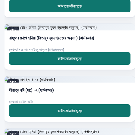
ডাউনলোডবিনামূল্যে
PDF
রাসূলের চোখে দুনিয়া (কিতাবুয যুহদ গ্রন্থের অনুবাদ) (হার্ডকভার)
লেখক:ইমাম আহমাদ ইবনু হাম্বাল (রহিমাহুল্লাহ)
ডাউনলোডবিনামূল্যে
PDF
সীরাতুন নবি (সা:) -২ (হার্ডকভার)
লেখক:ইবরাহীম আলি
ডাউনলোডবিনামূল্যে
PDF