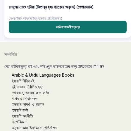
রাসূলের চোখে দুনিয়া (কিতাবুয যুহদ গ্রন্থের অনুবাদ) (পেপারব্যাক)
লেখক:ইমাম আহমাদ ইবনু হাম্বাল (রহিমাহুল্লাহ)
ডাউনলোডবিনামূল্যে
সম্পর্কিত
সেরা বইবিনামূল্যে বই এবং অডিওবুক ডাউনলোডের জন্য ইন্টারনেটের # 1 উত্স
Arabic & Urdu Languages Books
ইসলামি বিবিধ বই
দুই বাংলার নির্বাচিত ছড়া
কোরআন, তরজমা ও তাফসির
নামায ও দোয়া-দরুদ
ইসলামি আদর্শ ও মতবাদ
ইসলামি দর্শন
ইসলামি অর্থনীতি
পদার্থবিজ্ঞান
অনুবাদ: আত্ম-উন্নয়ন ও মেডিটেশন