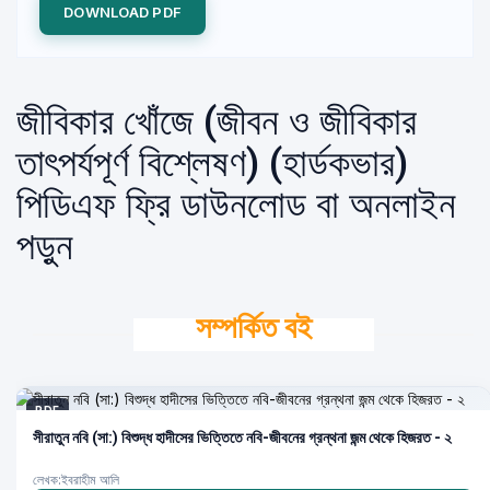
DOWNLOAD PDF
জীবিকার খোঁজে (জীবন ও জীবিকার
তাৎপর্যপূর্ণ বিশ্লেষণ) (হার্ডকভার)
পিডিএফ ফ্রি ডাউনলোড বা অনলাইন
পড়ুন
সম্পর্কিত বই
PDF
সীরাতুন নবি (সা:) বিশুদ্ধ হাদীসের ভিত্তিতে নবি-জীবনের গ্রন্থনা জন্ম থেকে হিজরত - ২
লেখক:ইবরাহীম আলি