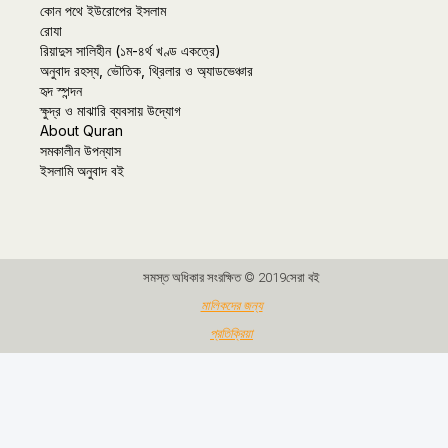
কোন পথে ইউরোপের ইসলাম
রোযা
রিয়াদুস সালিহীন (১ম-৪র্থ খণ্ড একত্রে)
অনুবাদ রহস্য, ভৌতিক, থ্রিলার ও অ্যাডভেঞ্চার
হৃদ স্পন্দন
ক্ষুদ্র ও মাঝারি ব্যবসায় উদ্যোগ
About Quran
সমকালীন উপন্যাস
ইসলামি অনুবাদ বই
সমস্ত অধিকার সংরক্ষিত © 2019সেরা বই
মালিকদের জন্য
প্রতিক্রিয়া