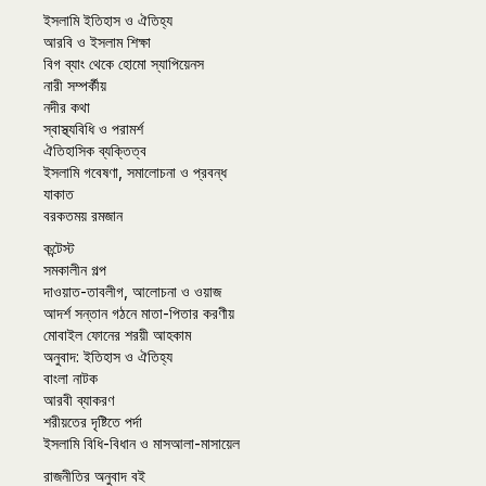
ইসলামি ইতিহাস ও ঐতিহ্য
আরবি ও ইসলাম শিক্ষা
বিগ ব্যাং থেকে হোমো স্যাপিয়েনস
নারী সম্পর্কীয়
নদীর কথা
স্বাস্থ্যবিধি ও পরামর্শ
ঐতিহাসিক ব্যক্তিত্ব
ইসলামি গবেষণা, সমালোচনা ও প্রবন্ধ
যাকাত
বরকতময় রমজান
কন্টেস্ট
সমকালীন গল্প
দাওয়াত-তাবলীগ, আলোচনা ও ওয়াজ
আদর্শ সন্তান গঠনে মাতা-পিতার করণীয়
মোবাইল ফোনের শরয়ী আহকাম
অনুবাদ: ইতিহাস ও ঐতিহ্য
বাংলা নাটক
আরবী ব্যাকরণ
শরীয়তের দৃষ্টিতে পর্দা
ইসলামি বিধি-বিধান ও মাসআলা-মাসায়েল
রাজনীতির অনুবাদ বই