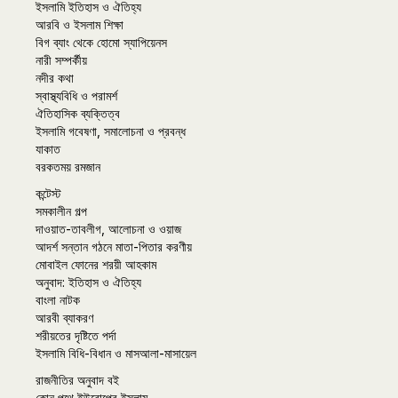
ইসলামি ইতিহাস ও ঐতিহ্য
আরবি ও ইসলাম শিক্ষা
বিগ ব্যাং থেকে হোমো স্যাপিয়েনস
নারী সম্পর্কীয়
নদীর কথা
স্বাস্থ্যবিধি ও পরামর্শ
ঐতিহাসিক ব্যক্তিত্ব
ইসলামি গবেষণা, সমালোচনা ও প্রবন্ধ
যাকাত
বরকতময় রমজান
কন্টেস্ট
সমকালীন গল্প
দাওয়াত-তাবলীগ, আলোচনা ও ওয়াজ
আদর্শ সন্তান গঠনে মাতা-পিতার করণীয়
মোবাইল ফোনের শরয়ী আহকাম
অনুবাদ: ইতিহাস ও ঐতিহ্য
বাংলা নাটক
আরবী ব্যাকরণ
শরীয়তের দৃষ্টিতে পর্দা
ইসলামি বিধি-বিধান ও মাসআলা-মাসায়েল
রাজনীতির অনুবাদ বই
কোন পথে ইউরোপের ইসলাম