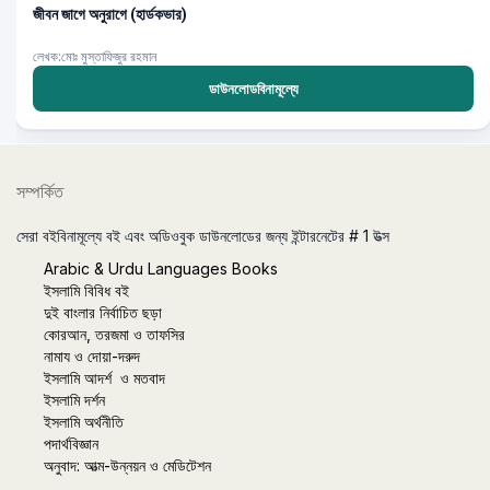
জীবন জাগে অনুরাগে (হার্ডকভার)
লেখক:মোঃ মুস্তাফিজুর রহমান
ডাউনলোডবিনামূল্যে
সম্পর্কিত
সেরা বইবিনামূল্যে বই এবং অডিওবুক ডাউনলোডের জন্য ইন্টারনেটের # 1 উত্স
Arabic & Urdu Languages Books
ইসলামি বিবিধ বই
দুই বাংলার নির্বাচিত ছড়া
কোরআন, তরজমা ও তাফসির
নামায ও দোয়া-দরুদ
ইসলামি আদর্শ ও মতবাদ
ইসলামি দর্শন
ইসলামি অর্থনীতি
পদার্থবিজ্ঞান
অনুবাদ: আত্ম-উন্নয়ন ও মেডিটেশন