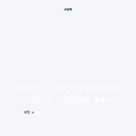
সেরা বই
জোক্‌স ও কৌতুক (হার্ডকভার)
পিডিএফ ডাউনলোড করুন
বাড়ি
>
জোক্‌স ও কৌতুক (হার্ডকভার) পিডিএফ ডাউনলোড করুন