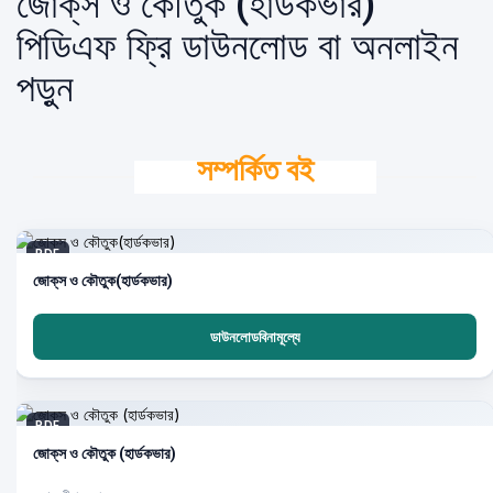
জোক্‌স ও কৌতুক (হার্ডকভার)
পিডিএফ ফ্রি ডাউনলোড বা অনলাইন
পড়ুন
সম্পর্কিত বই
PDF
জোক্‌স ও কৌতুক(হার্ডকভার)
ডাউনলোডবিনামূল্যে
PDF
জোক্‌স ও কৌতুক (হার্ডকভার)