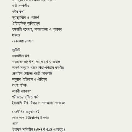
নারী সম্পর্কীয়
নদীর কথা
স্বাস্থ্যবিধি ও পরামর্শ
ঐতিহাসিক ব্যক্তিত্ব
ইসলামি গবেষণা, সমালোচনা ও প্রবন্ধ
যাকাত
বরকতময় রমজান
কন্টেস্ট
সমকালীন গল্প
দাওয়াত-তাবলীগ, আলোচনা ও ওয়াজ
আদর্শ সন্তান গঠনে মাতা-পিতার করণীয়
মোবাইল ফোনের শরয়ী আহকাম
অনুবাদ: ইতিহাস ও ঐতিহ্য
বাংলা নাটক
আরবী ব্যাকরণ
শরীয়তের দৃষ্টিতে পর্দা
ইসলামি বিধি-বিধান ও মাসআলা-মাসায়েল
রাজনীতির অনুবাদ বই
কোন পথে ইউরোপের ইসলাম
রোযা
রিয়াদুস সালিহীন (১ম-৪র্থ খণ্ড একত্রে)