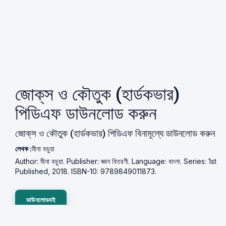
জোক্‌স ও কৌতুক (হার্ডকভার)
পিডিএফ ডাউনলোড করুন
জোক্‌স ও কৌতুক (হার্ডকভার) পিডিএফ বিনামূল্যে ডাউনলোড করুন
লেখক :
মীনা বড়ুয়া
Author: মীনা বড়ুয়া. Publisher: জ্ঞান বিতরণী. Language: বাংলা. Series: 1st
Published, 2018. ISBN-10: 9789849011873.
ডাউনলোডবই