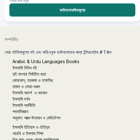
লেখক:মীনা বড়ুয়া
ডাউনলোডবিনামূল্যে
সম্পর্কিত
সেরা বইবিনামূল্যে বই এবং অডিওবুক ডাউনলোডের জন্য ইন্টারনেটের # 1 উত্স
Arabic & Urdu Languages Books
ইসলামি বিবিধ বই
দুই বাংলার নির্বাচিত ছড়া
কোরআন, তরজমা ও তাফসির
নামায ও দোয়া-দরুদ
ইসলামি আদর্শ ও মতবাদ
ইসলামি দর্শন
ইসলামি অর্থনীতি
পদার্থবিজ্ঞান
অনুবাদ: আত্ম-উন্নয়ন ও মেডিটেশন
ইসলামি ইতিহাস ও ঐতিহ্য
আরবি ও ইসলাম শিক্ষা
বিগ ব্যাং থেকে হোমো স্যাপিয়েনস