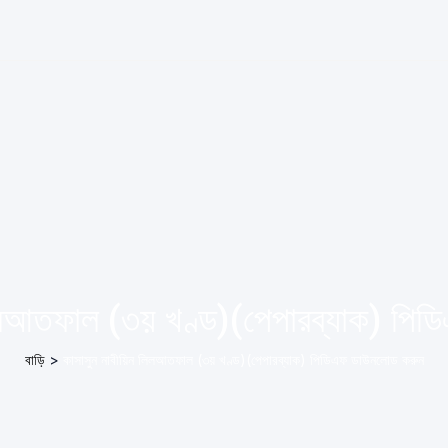
লিলআতফাল (৩য় খণ্ড)(পেপারব্যাক) পি
বাড়ি
>
কাসাসুন নাবীয়িন লিলআতফাল (৩য় খণ্ড)(পেপারব্যাক) পিডিএফ ডাউনলোড করুন