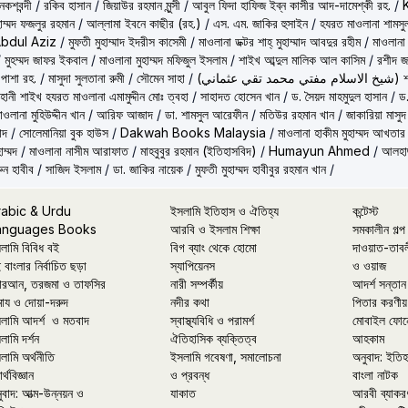
কশবন্দী
/
রকিব হাসান
/
জিয়াউর রহমান মুন্সী
/
আবুল ফিদা হাফিজ ইব্‌ন কাসীর আদ-দামেশ্‌কী রহ.
/
হাম্মদ ফজলুর রহমান
/
আল্লামা ইবনে কাছীর (রহ.)
/
এস. এম. জাকির হুসাইন
/
হযরত মাওলানা শামসু
Abdul Aziz
/
মুফতী মুহাম্মাদ ইদরীস কাসেমী
/
মাওলানা ডক্টর শাহ্‌ মুহাম্মাদ আবদুর রহীম
/
মাওলানা
/
মুহম্মদ জাফর ইকবাল
/
মাওলানা মুহাম্মদ মফিজুল ইসলাম
/
শাইখ আব্দুল মালিক আল কাসিম
/
রশীদ জ
 পাশা রহ.
/
মাসুদা সুলতানা রুমী
/
সৌমেন সাহা
/
(ماني
ূহানী শাইখ হযরত মাওলানা এমামুদ্দীন মোঃ ত্বহা
/
সাহাদত হোসেন খান
/
ড. সৈয়দ মাহমুদুল হাসান
/
ড.
াওলানা মুহিউদ্দীন খান
/
আরিফ আজাদ
/
ডা. শামসুল আরেফীন
/
মতিউর রহমান খান
/
জাকারিয়া মাসুদ
াদ
/
সোলেমানিয়া বুক হাউস
/
Dakwah Books Malaysia
/
মাওলানা হাকীম মুহাম্মদ আখতার
াম্মদ
/
মাওলানা নাসীম আরাফাত
/
মাহবুবুর রহমান (ইতিহাসবিদ)
/
Humayun Ahmed
/
আলহাজ
ুন হাবীব
/
সাজিদ ইসলাম
/
ডা. জাকির নায়েক
/
মুফতী মুহাম্মদ হাবীবুর রহমান খান
/
rabic & Urdu
ইসলামি ইতিহাস ও ঐতিহ্য
কন্টেস্ট
anguages Books
আরবি ও ইসলাম শিক্ষা
সমকালীন গল্প
লামি বিবিধ বই
বিগ ব্যাং থেকে হোমো
দাওয়াত-তাব
 বাংলার নির্বাচিত ছড়া
স্যাপিয়েনস
ও ওয়াজ
রআন, তরজমা ও তাফসির
নারী সম্পর্কীয়
আদর্শ সন্তান
মায ও দোয়া-দরুদ
নদীর কথা
পিতার করণীয়
লামি আদর্শ ও মতবাদ
স্বাস্থ্যবিধি ও পরামর্শ
মোবাইল ফোন
লামি দর্শন
ঐতিহাসিক ব্যক্তিত্ব
আহকাম
লামি অর্থনীতি
ইসলামি গবেষণা, সমালোচনা
অনুবাদ: ইতি
র্থবিজ্ঞান
ও প্রবন্ধ
বাংলা নাটক
ুবাদ: আত্ম-উন্নয়ন ও
যাকাত
আরবী ব্যাকর