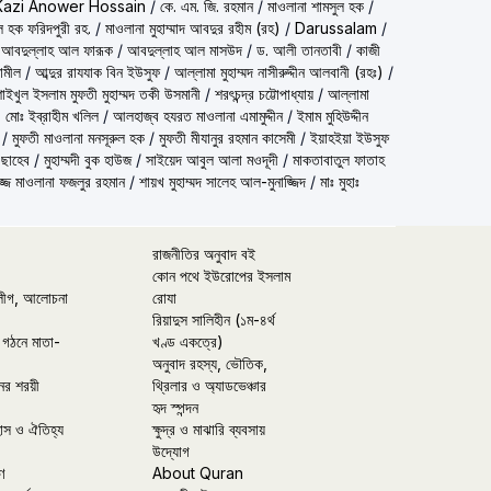
Kazi Anower Hossain
/
কে. এম. জি. রহমান
/
মাওলানা শামসুল হক
/
ল হক ফরিদপুরী রহ.
/
মাওলানা মুহাম্মাদ আবদুর রহীম (রহ)
/
Darussalam
/
 আবদুল্লাহ আল ফারূক
/
আবদুল্লাহ আল মাসউদ
/
ড. আলী তানতাবী
/
কাজী
ামীল
/
আব্দুর রাযযাক বিন ইউসুফ
/
আল্লামা মুহাম্মদ নাসীরুদ্দীন আলবানী (রহঃ)
/
شيخ الاسلام مفتي محمد تقي عث) শাইখুল ইসলাম মুফতী মুহাম্মদ তকী উসমানী
/
শরৎচন্দ্র চট্টোপাধ্যায়
/
আল্লামা
 মোঃ ইব্রাহীম খলিল
/
আলহাজ্ব হযরত মাওলানা এমামুদ্দীন
/
ইমাম মুহিউদ্দীন
/
মুফতী মাওলানা মনসূরুল হক
/
মুফতী মীযানুর রহমান কাসেমী
/
ইয়াহইয়া ইউসুফ
 ছাহেব
/
মুহাম্মদী বুক হাউজ
/
সাইয়েদ আবুল আলা মওদূদী
/
মাকতাবাতুল ফাতাহ
্জ মাওলানা ফজলুর রহমান
/
শায়খ মুহাম্মদ সালেহ আল-মুনাজ্জিদ
/
মাঃ মুহাঃ
রাজনীতির অনুবাদ বই
কোন পথে ইউরোপের ইসলাম
লীগ, আলোচনা
রোযা
রিয়াদুস সালিহীন (১ম-৪র্থ
 গঠনে মাতা-
খণ্ড একত্রে)
অনুবাদ রহস্য, ভৌতিক,
ের শরয়ী
থ্রিলার ও অ্যাডভেঞ্চার
হৃদ স্পন্দন
হাস ও ঐতিহ্য
ক্ষুদ্র ও মাঝারি ব্যবসায়
উদ্যোগ
ণ
About Quran