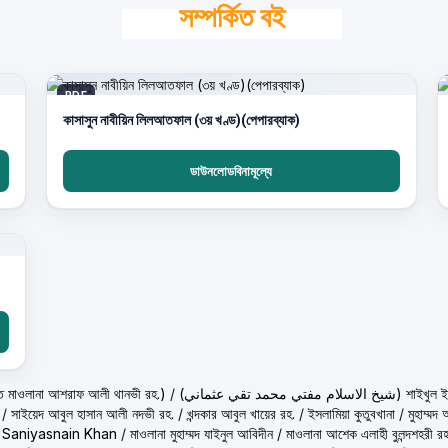
সম্পর্কিত বই
PDF
কাসাসুন নাবীয়িন লিলআতফাল (৩য় খণ্ড)(পেপারব্যাক)
ডাউনলোডবিনামূল্যে
حكيم الامت م ( হাকীমুল উম্মত মাওলানা আশরাফ আলী থানভী রহ.)
/
(تي محمد تقي عثماني
/
সাইয়েদ আবুল হাসান আলী নদভী রহ.
/
খন্দকার আবুল খায়ের রহ.
/
ইসলামিয়া কুতুবখানা
/
মুহাম্ম
/
Saniyasnain Khan
/
মাওলানা মুহাম্মদ যাইনুল আবিদীন
/
মাওলানা আশেক এলাহী বুলন্দশহরী রহ