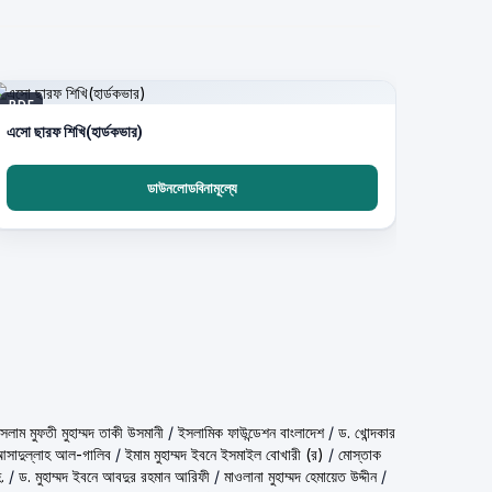
PDF
এসো ছারফ শিখি(হার্ডকভার)
ডাউনলোডবিনামূল্যে
شيخ الاسلام مف) শাইখুল ইসলাম মুফতী মুহাম্মদ তাকী উসমানী
/
ইসলামিক ফাউন্ডেশন বাংলাদেশ
/
ড. খোন্দকার
দ আসাদুল্লাহ আল-গালিব
/
ইমাম মুহাম্মদ ইবনে ইসমাইল বোখারী (র)
/
মোস্তাক
.
/
ড. মুহাম্মদ ইবনে আবদুর রহমান আরিফী
/
মাওলানা মুহাম্মদ হেমায়েত উদ্দীন
/