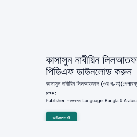
কাসাসুন নাবীয়িন লিলআতফা
পিডিএফ ডাউনলোড করুন
কাসাসুন নাবীয়িন লিলআতফাল (৩য় খণ্ড)(পেপারব্
লেখক :
Publisher: দারুলকলম. Language: Bangla & Arabic
ডাউনলোডবই