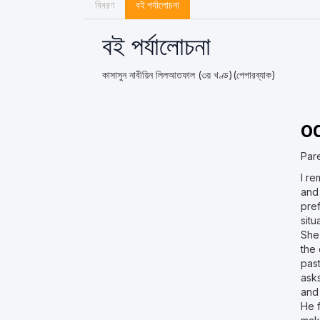
বিবরণ
বই পর্যালোচনা
বই পর্যালোচনা
কাসাসুন নাবীয়িন লিলআতফাল (৩য় খণ্ড)(পেপারব্যাক)
o
Par
I r
and
pref
situ
She
the 
past
ask
and 
He f