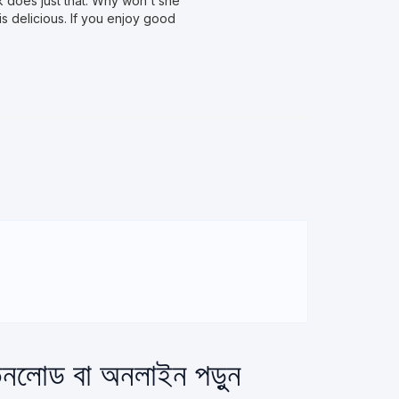
 does just that. Why won't she
is delicious. If you enjoy good
উনলোড বা অনলাইন পড়ুন