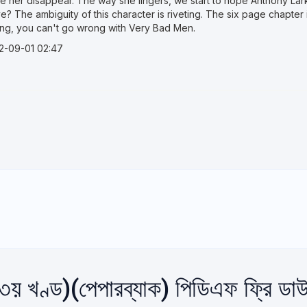
e her disappear. The way she lingers, we start to hope Anthony Lark
e? The ambiguity of this character is riveting. The six page chapter 
ting, you can't go wrong with Very Bad Men.
2-09-01 02:47
৩য় খণ্ড)(পেপারব্যাক) পিডিএফ ফ্রি ডা