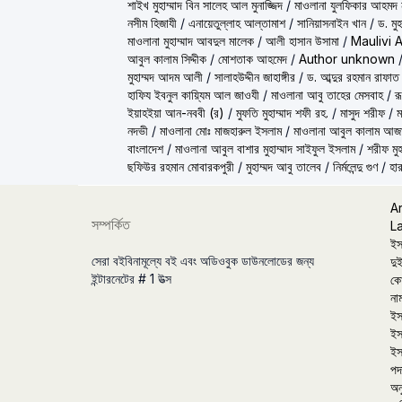
শাইখ মুহাম্মাদ বিন সালেহ আল মুনাজ্জিদ
/
মাওলানা যুলফিকার আহমদ ন
নসীম হিজাযী
/
এনায়েতুল্লাহ আল্‌তামাশ
/
সানিয়াসনাইন খান
/
ড. মু
মাওলানা মুহাম্মাদ আবদুল মালেক
/
আলী হাসান উসামা
/
Maulivi 
আবুল কালাম সিদ্দীক
/
মোশতাক আহমেদ
/
Author unknown
মুহাম্মদ আদম আলী
/
সালাহউদ্দীন জাহাঙ্গীর
/
ড. আব্দুর রহমান রাফাত
হাফিয ইবনুল কায়্যিম আল জাওযী
/
মাওলানা আবু তাহের মেসবাহ
/
র
ইয়াহইয়া আন-নববী (র)
/
মুফতি মুহাম্মাদ শফী রহ.
/
মাসুদ শরীফ
/
ম
নদভী
/
মাওলানা মোঃ মাজহারুল ইসলাম
/
মাওলানা আবুল কালাম আজ
বাংলাদেশ
/
মাওলানা আবুল বাশার মুহাম্মাদ সাইফুল ইসলাম
/
শরীফ মুহ
ছফিউর রহমান মোবারকপুরী
/
মুহাম্মদ আবু তালেব
/
নির্মলেন্দু গুণ
/
হার
A
সম্পর্কিত
L
ইস
সেরা বইবিনামূল্যে বই এবং অডিওবুক ডাউনলোডের জন্য
দুই
ইন্টারনেটের # 1 উত্স
কো
না
ইস
ইস
ইস
পদা
অন