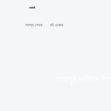
সেরা বই
সমস্ত লেখক
বই এজেড
কাসাসুন নাবীয়িন 