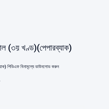
ল (৩য় খণ্ড)(পেপারব্যাক)
যাক) পিডিএফ বিনামূল্যে ডাউনলোড করুন
.