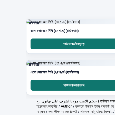
PDF
এসো কোরআন শিখি (১ম খণ্ড)(হার্ডকভার)
ডাউনলোডবিনামূল্যে
PDF
এসো কোরআন শিখি (২য় খণ্ড)(হার্ডকভার)
ডাউনলোডবিনামূল্যে
ولانا اشرف علي تهانوي رح
আব্দুল্লাহ জাহাঙ্গীর
/
Author
/
হুজ্জাতুল ইসলাম ইমাম গাযযালী রহ.
আহ্‌মাদ
/
সদর উদ্দিন আহমদ চিশতী
/
মাওলানা আবু তাহের মিসবাহ