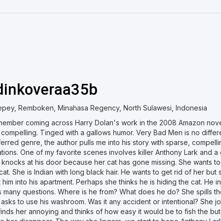
dinkoveraa35b
epey, Remboken, Minahasa Regency, North Sulawesi, Indonesia
emember coming across Harry Dolan's work in the 2008 Amazon novel
 compelling. Tinged with a gallows humor. Very Bad Men is no differ
erred genre, the author pulls me into his story with sparse, compell
ations. One of my favorite scenes involves killer Anthony Lark and a 
 knocks at his door because her cat has gone missing. She wants to 
cat. She is Indian with long black hair. He wants to get rid of her bu
 him into his apartment. Perhaps she thinks he is hiding the cat. He i
s many questions. Where is he from? What does he do? She spills the
asks to use his washroom. Was it any accident or intentional? She j
inds her annoying and thinks of how easy it would be to fish the bu