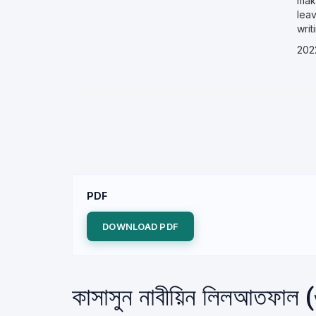
mak
leav
wri
202
PDF
DOWNLOAD PDF
কাসাসুন নাবীয়িন লিলআতফাল (