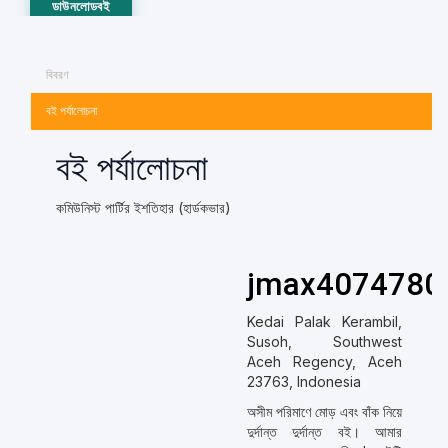
ডাউনলোডবই
বিবরণ
বই পর্যালোচনা
বই পর্যালোচনা
কমিউনিস্ট পার্টির ইশতিহার (হার্ডকভার)
jmax4074780
Kedai Palak Kerambil,
Susoh, Southwest
Aceh Regency, Aceh
23763, Indonesia
অসীম পরিমাণে মোড় এবং বাঁক নিয়ে
দুর্দান্ত দুর্দান্ত বই। আমার