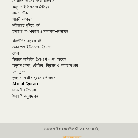
মোবাইল ফোনের শরয়ী আহকাম
অনুবাদ: ইতিহাস ও ঐতিহ্য
বাংলা নাটক
আরবী ব্যাকরণ
শরীয়তের দৃষ্টিতে পর্দা
ইসলামি বিধি-বিধান ও মাসআলা-মাসায়েল
রাজনীতির অনুবাদ বই
কোন পথে ইউরোপের ইসলাম
রোযা
রিয়াদুস সালিহীন (১ম-৪র্থ খণ্ড একত্রে)
অনুবাদ রহস্য, ভৌতিক, থ্রিলার ও অ্যাডভেঞ্চার
হৃদ স্পন্দন
ক্ষুদ্র ও মাঝারি ব্যবসায় উদ্যোগ
About Quran
সমকালীন উপন্যাস
ইসলামি অনুবাদ বই
সমস্ত অধিকার সংরক্ষিত © 2019সেরা বই
মালিকদের জন্য