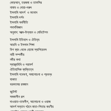
কোরআন, তরজমা ও তাফসির
নামায ও দোয়া-দরুদ
ইসলামি আদর্শ ও মতবাদ
ইসলামি দর্শন
ইসলামি অর্থনীতি
পদার্থবিজ্ঞান
অনুবাদ: আত্ম-উন্নয়ন ও মেডিটেশন
ইসলামি ইতিহাস ও ঐতিহ্য
আরবি ও ইসলাম শিক্ষা
বিগ ব্যাং থেকে হোমো স্যাপিয়েনস
নারী সম্পর্কীয়
নদীর কথা
স্বাস্থ্যবিধি ও পরামর্শ
ঐতিহাসিক ব্যক্তিত্ব
ইসলামি গবেষণা, সমালোচনা ও প্রবন্ধ
যাকাত
বরকতময় রমজান
কন্টেস্ট
সমকালীন গল্প
দাওয়াত-তাবলীগ, আলোচনা ও ওয়াজ
আদর্শ সন্তান গঠনে মাতা-পিতার করণীয়