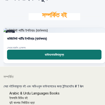
সম্পর্কিত বই
PDF
কমিউনিস্ট পার্টির ইশতিহার (হার্ডকভার)
লেখক:মার্কস এঙ্গেলস
ডাউনলোডবিনামূল্যে
সম্পর্কিত
সেরা বইবিনামূল্যে বই এবং অডিওবুক ডাউনলোডের জন্য ইন্টারনেটের # 1 উত্স
Arabic & Urdu Languages Books
ইসলামি বিবিধ বই
দুই বাংলার নির্বাচিত ছড়া