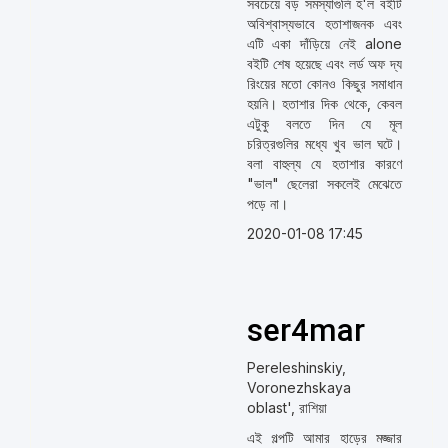
সবচেয়ে বড় সমস্যাগুলি হ'ল বইটি
অবিশ্বাস্যভাবে হতাশাজনক এবং
এটি একা দাঁড়িয়ে নেই alone
বইটি শেষ হয়েছে এবং লর্ড অফ দ্য
রিংয়ের মতো কোনও কিছুর সমাধান
হয়নি। হতাশার দিক থেকে, কেবল
এটুকু বলতে দিন যে মূল
চরিত্রগুলির মধ্যে খুব ভাল ঘটে।
বলা বাহুল্য যে হতাশার কারণে
"ভাল" ছেলেরা সকলেই মেঝেতে
পড়ে না।
2020-01-08 17:45
ser4mar
Pereleshinskiy,
Voronezhskaya
oblast', রাশিয়া
এই গল্পটি আমার হাড়ের মজ্জার