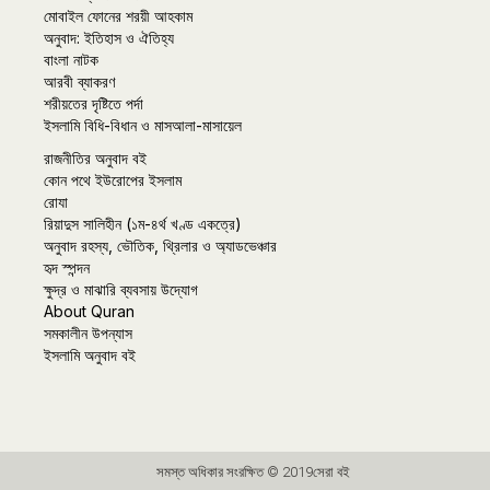
মোবাইল ফোনের শরয়ী আহকাম
অনুবাদ: ইতিহাস ও ঐতিহ্য
বাংলা নাটক
আরবী ব্যাকরণ
শরীয়তের দৃষ্টিতে পর্দা
ইসলামি বিধি-বিধান ও মাসআলা-মাসায়েল
রাজনীতির অনুবাদ বই
কোন পথে ইউরোপের ইসলাম
রোযা
রিয়াদুস সালিহীন (১ম-৪র্থ খণ্ড একত্রে)
অনুবাদ রহস্য, ভৌতিক, থ্রিলার ও অ্যাডভেঞ্চার
হৃদ স্পন্দন
ক্ষুদ্র ও মাঝারি ব্যবসায় উদ্যোগ
About Quran
সমকালীন উপন্যাস
ইসলামি অনুবাদ বই
সমস্ত অধিকার সংরক্ষিত © 2019সেরা বই