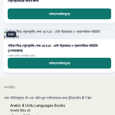
প্রোগ্রামিংয়ের আশ্চর্য জগত
ডাউনলোডবিনামূল্যে
PDF
পাইথন দিয়ে প্রোগ্রামিং শেখা ৩য় খণ্ড : ডেটা স্ট্রাকচার ও অ্যালগরিদম পরিচিতি
(পেপারব্যাক)
লেখক:তামিম শাহরিয়ার সুবিন
ডাউনলোডবিনামূল্যে
সম্পর্কিত
সেরা বইবিনামূল্যে বই এবং অডিওবুক ডাউনলোডের জন্য ইন্টারনেটের # 1 উত্স
Arabic & Urdu Languages Books
ইসলামি বিবিধ বই