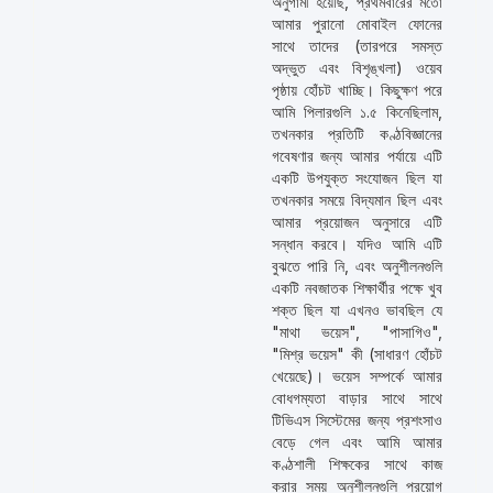
অনুগামী হয়েছি, প্রথমবারের মতো
আমার পুরানো মোবাইল ফোনের
সাথে তাদের (তারপরে সমস্ত
অদ্ভুত এবং বিশৃঙ্খলা) ওয়েব
পৃষ্ঠায় হোঁচট খাচ্ছি। কিছুক্ষণ পরে
আমি পিলারগুলি ১.৫ কিনেছিলাম,
তখনকার প্রতিটি কণ্ঠবিজ্ঞানের
গবেষণার জন্য আমার পর্যায়ে এটি
একটি উপযুক্ত সংযোজন ছিল যা
তখনকার সময়ে বিদ্যমান ছিল এবং
আমার প্রয়োজন অনুসারে এটি
সন্ধান করবে। যদিও আমি এটি
বুঝতে পারি নি, এবং অনুশীলনগুলি
একটি নবজাতক শিক্ষার্থীর পক্ষে খুব
শক্ত ছিল যা এখনও ভাবছিল যে
"মাথা ভয়েস", "পাসাগিও",
"মিশ্র ভয়েস" কী (সাধারণ হোঁচট
খেয়েছে)। ভয়েস সম্পর্কে আমার
বোধগম্যতা বাড়ার সাথে সাথে
টিভিএস সিস্টেমের জন্য প্রশংসাও
বেড়ে গেল এবং আমি আমার
কণ্ঠশালী শিক্ষকের সাথে কাজ
করার সময় অনুশীলনগুলি প্রয়োগ