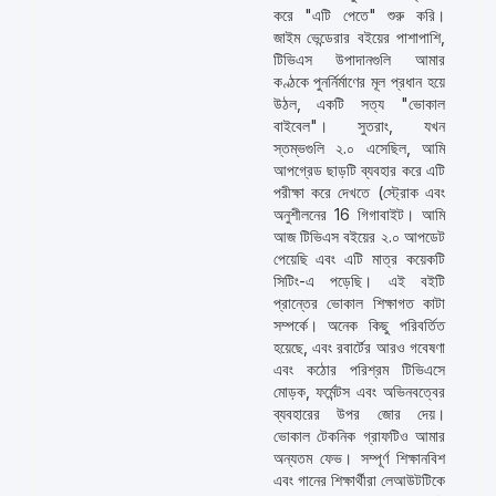
করে "এটি পেতে" শুরু করি।
জাইম ভেন্ডেরার বইয়ের পাশাপাশি,
টিভিএস উপাদানগুলি আমার
কণ্ঠকে পুনর্নির্মাণের মূল প্রধান হয়ে
উঠল, একটি সত্য "ভোকাল
বাইবেল"। সুতরাং, যখন
স্তম্ভগুলি ২.০ এসেছিল, আমি
আপগ্রেড ছাড়টি ব্যবহার করে এটি
পরীক্ষা করে দেখতে (স্ট্রোক এবং
অনুশীলনের 16 গিগাবাইট। আমি
আজ টিভিএস বইয়ের ২.০ আপডেট
পেয়েছি এবং এটি মাত্র কয়েকটি
সিটিং-এ পড়েছি। এই বইটি
প্রান্তের ভোকাল শিক্ষাগত কাটা
সম্পর্কে। অনেক কিছু পরিবর্তিত
হয়েছে, এবং রবার্টের আরও গবেষণা
এবং কঠোর পরিশ্রম টিভিএসে
মোড়ক, ফর্মেন্টস এবং অভিনবত্বের
ব্যবহারের উপর জোর দেয়।
ভোকাল টেকনিক গ্রাফটিও আমার
অন্যতম ফেভ। সম্পূর্ণ শিক্ষানবিশ
এবং গানের শিক্ষার্থীরা লেআউটটিকে