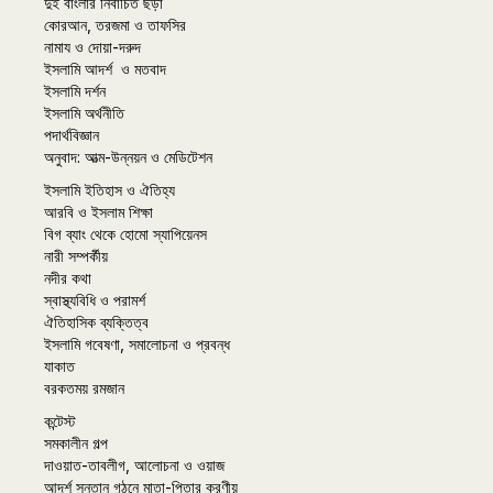
দুই বাংলার নির্বাচিত ছড়া
কোরআন, তরজমা ও তাফসির
নামায ও দোয়া-দরুদ
ইসলামি আদর্শ ও মতবাদ
ইসলামি দর্শন
ইসলামি অর্থনীতি
পদার্থবিজ্ঞান
অনুবাদ: আত্ম-উন্নয়ন ও মেডিটেশন
ইসলামি ইতিহাস ও ঐতিহ্য
আরবি ও ইসলাম শিক্ষা
বিগ ব্যাং থেকে হোমো স্যাপিয়েনস
নারী সম্পর্কীয়
নদীর কথা
স্বাস্থ্যবিধি ও পরামর্শ
ঐতিহাসিক ব্যক্তিত্ব
ইসলামি গবেষণা, সমালোচনা ও প্রবন্ধ
যাকাত
বরকতময় রমজান
কন্টেস্ট
সমকালীন গল্প
দাওয়াত-তাবলীগ, আলোচনা ও ওয়াজ
আদর্শ সন্তান গঠনে মাতা-পিতার করণীয়