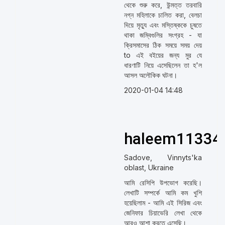
থেকে শুরু করে, উন্মত্ত তরবারি
নগ্ন মহিলাকে চালিত করা, বেলচা
দিয়ে মৃত্যু এবং মস্তিষ্ককে চুষতে
থাকা জম্বিগুলির সংগ্রহ - যা
ক্রিসমাসের ঠিক সময়ে সময় দেয়
to এই বইয়ের জন্য মুর যে
ধারণাটি নিয়ে এসেছিলেন তা হ'ল
আসল অলৌকিক ঘটনা।
2020-01-04 14:48
haleem11334
Sadove, Vinnyts'ka
oblast, Ukraine
আমি রেসিপি উপভোগ করেছি।
লেখাটি সম্পর্কে আমি কম খুশি
হয়েছিলাম - আমি এই সিরিজ এবং
জেনিফার চিয়াভেরি লেখা থেকে
আরও আশা করতে এসেছি।