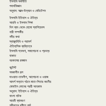
ইসলামি অর্থনীতি
পদার্থবিজ্ঞান
অনুবাদ: আত্ম-উন্নয়ন ও মেডিটেশন
ইসলামি ইতিহাস ও ঐতিহ্য
আরবি ও ইসলাম শিক্ষা
বিগ ব্যাং থেকে হোমো স্যাপিয়েনস
নারী সম্পর্কীয়
নদীর কথা
স্বাস্থ্যবিধি ও পরামর্শ
ঐতিহাসিক ব্যক্তিত্ব
ইসলামি গবেষণা, সমালোচনা ও প্রবন্ধ
যাকাত
বরকতময় রমজান
কন্টেস্ট
সমকালীন গল্প
দাওয়াত-তাবলীগ, আলোচনা ও ওয়াজ
আদর্শ সন্তান গঠনে মাতা-পিতার করণীয়
মোবাইল ফোনের শরয়ী আহকাম
অনুবাদ: ইতিহাস ও ঐতিহ্য
বাংলা নাটক
আরবী ব্যাকরণ
শরীয়তের দৃষ্টিতে পর্দা