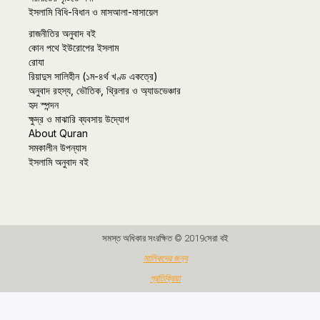
ইসলামি বিধি-বিধান ও মাসআলা-মাসায়েল
রাজনীতির অনুবাদ বই
কোন পথে ইউরোপের ইসলাম
রোযা
রিয়াদুস সালিহীন (১ম-৪র্থ খণ্ড একত্রে)
অনুবাদ রহস্য, ভৌতিক, থ্রিলার ও অ্যাডভেঞ্চার
হৃদ স্পন্দন
ক্ষুদ্র ও মাঝারি ব্যবসায় উদ্যোগ
About Quran
সমকালীন উপন্যাস
ইসলামি অনুবাদ বই
সমস্ত অধিকার সংরক্ষিত © 2019সেরা বই
মালিকদের জন্য
প্রতিক্রিয়া