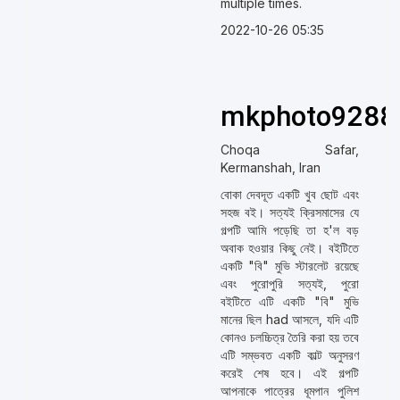
multiple times.
2022-10-26 05:35
mkphoto9288
Choqa Safar,
Kermanshah, Iran
বোকা দেবদূত একটি খুব ছোট এবং
সহজ বই। সত্যই ক্রিসমাসের যে
গল্পটি আমি পড়েছি তা হ'ল বড়
অবাক হওয়ার কিছু নেই। বইটিতে
একটি "বি" মুভি স্টারলেট রয়েছে
এবং পুরোপুরি সত্যই, পুরো
বইটিতে এটি একটি "বি" মুভি
মানের ছিল had আসলে, যদি এটি
কোনও চলচ্চিত্র তৈরি করা হয় তবে
এটি সম্ভবত একটি কাল্ট অনুসরণ
করেই শেষ হবে। এই গল্পটি
আপনাকে পাত্রের ধূমপান পুলিশ