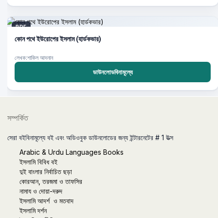
PDF
কোন পথে ইউরোপের ইসলাম (হার্ডকভার)
লেখক:শাকিল আদনান
ডাউনলোডবিনামূল্যে
সম্পর্কিত
সেরা বইবিনামূল্যে বই এবং অডিওবুক ডাউনলোডের জন্য ইন্টারনেটের # 1 উত্স
Arabic & Urdu Languages Books
ইসলামি বিবিধ বই
দুই বাংলার নির্বাচিত ছড়া
কোরআন, তরজমা ও তাফসির
নামায ও দোয়া-দরুদ
ইসলামি আদর্শ ও মতবাদ
ইসলামি দর্শন