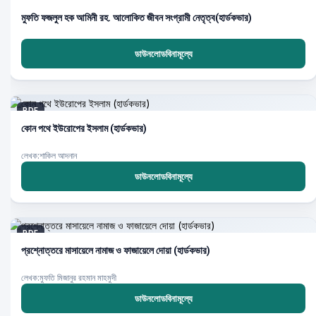
PDF
মুফতি ফজলুল হক আমিনী রহ. আলোকিত জীবন সংগ্রামী নেতৃত্ব(হার্ডকভার)
ডাউনলোডবিনামূল্যে
PDF
কোন পথে ইউরোপের ইসলাম (হার্ডকভার)
লেখক:শাকিল আদনান
ডাউনলোডবিনামূল্যে
PDF
প্রশ্নোত্তরে মাসায়েলে নামাজ ও ফাজায়েলে দোয়া (হার্ডকভার)
লেখক:মুফতি মিজানুর রহমান মাহমুদী
ডাউনলোডবিনামূল্যে