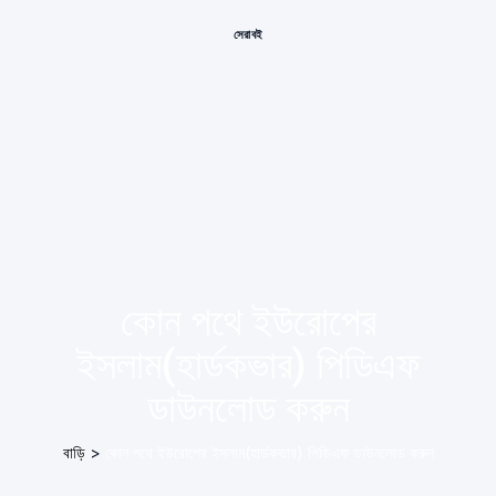
সেরা বই
কোন পথে ইউরোপের
ইসলাম(হার্ডকভার) পিডিএফ
ডাউনলোড করুন
বাড়ি
>
কোন পথে ইউরোপের ইসলাম(হার্ডকভার) পিডিএফ ডাউনলোড করুন