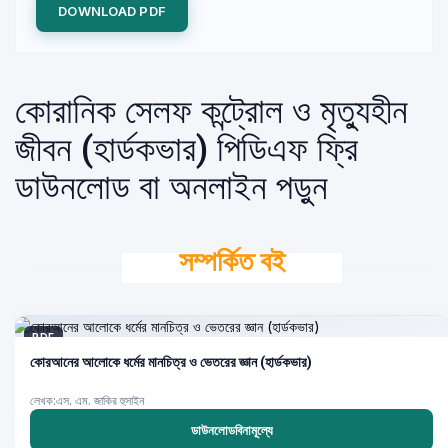
DOWNLOAD PDF
কোরানিক সেলফ কন্ট্রোল ও মৃত্যুহীন
জীবন (হার্ডকভার) পিডিএফ ফ্রি
ডাউনলোড বা অনলাইন পড়ুন
সম্পর্কিত বই
PDF
কোরআনের আলোকে ধর্মের মানচিত্র ও ভেতরের জ্ঞান (হার্ডকভার)
লেখক:এস. এম. জাকির হুসাইন
ডাউনলোডবিনামূল্যে