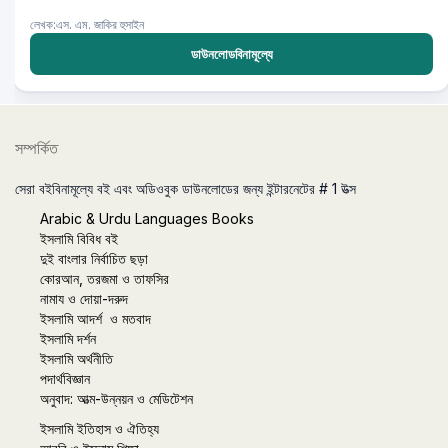
লেখক:এস. এম. জাকির হুসাইন
ডাউনলোডবিনামূল্যে
সম্পর্কিত
সেরা বইবিনামূল্যে বই এবং অডিওবুক ডাউনলোডের জন্য ইন্টারনেটের # 1 উত্স
Arabic & Urdu Languages Books
ইসলামি বিবিধ বই
দুই বাংলার নির্বাচিত ছড়া
কোরআন, তরজমা ও তাফসির
নামায ও দোয়া-দরুদ
ইসলামি আদর্শ ও মতবাদ
ইসলামি দর্শন
ইসলামি অর্থনীতি
পদার্থবিজ্ঞান
অনুবাদ: আত্ম-উন্নয়ন ও মেডিটেশন
ইসলামি ইতিহাস ও ঐতিহ্য