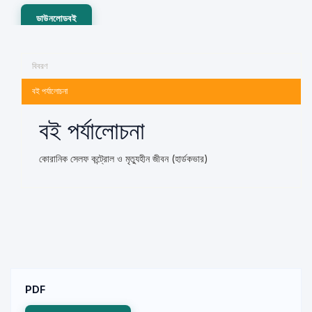
ডাউনলোডবই
বিবরণ
বই পর্যালোচনা
বই পর্যালোচনা
কোরানিক সেলফ কন্ট্রোল ও মৃত্যুহীন জীবন (হার্ডকভার)
PDF