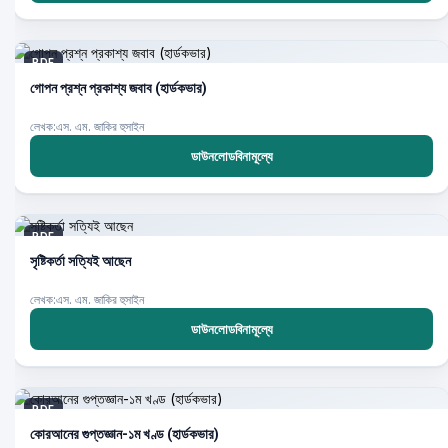
PDF
গোপন প্রশ্ন প্রকাশ্য জবাব (হার্ডকভার)
লেখক:এস. এম. জাকির হুসাইন
ডাউনলোডবিনামূল্যে
PDF
সৃষ্টিকর্তা সত্যিই আছেন
লেখক:এস. এম. জাকির হুসাইন
ডাউনলোডবিনামূল্যে
PDF
কোরআনের গুপ্তজ্ঞান-১ম খণ্ড (হার্ডকভার)