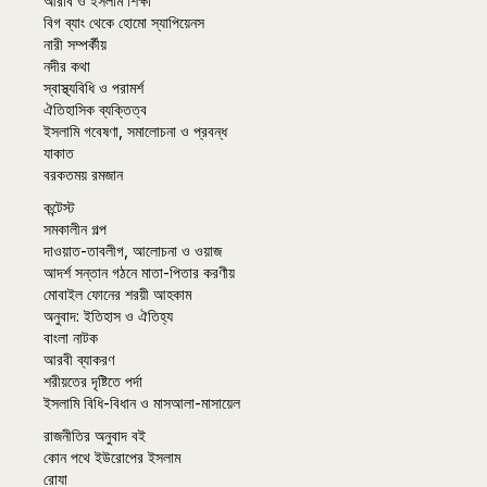
আরবি ও ইসলাম শিক্ষা
বিগ ব্যাং থেকে হোমো স্যাপিয়েনস
নারী সম্পর্কীয়
নদীর কথা
স্বাস্থ্যবিধি ও পরামর্শ
ঐতিহাসিক ব্যক্তিত্ব
ইসলামি গবেষণা, সমালোচনা ও প্রবন্ধ
যাকাত
বরকতময় রমজান
কন্টেস্ট
সমকালীন গল্প
দাওয়াত-তাবলীগ, আলোচনা ও ওয়াজ
আদর্শ সন্তান গঠনে মাতা-পিতার করণীয়
মোবাইল ফোনের শরয়ী আহকাম
অনুবাদ: ইতিহাস ও ঐতিহ্য
বাংলা নাটক
আরবী ব্যাকরণ
শরীয়তের দৃষ্টিতে পর্দা
ইসলামি বিধি-বিধান ও মাসআলা-মাসায়েল
রাজনীতির অনুবাদ বই
কোন পথে ইউরোপের ইসলাম
রোযা