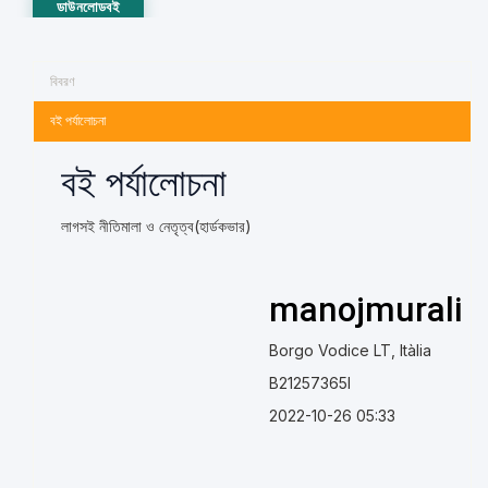
ডাউনলোডবই
বিবরণ
বই পর্যালোচনা
বই পর্যালোচনা
লাগসই নীতিমালা ও নেতৃত্ব(হার্ডকভার)
manojmurali
Borgo Vodice LT, Itàlia
B21257365I
2022-10-26 05:33