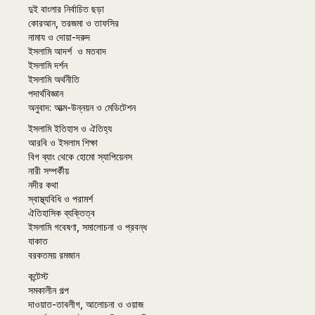
দুই বাংলার নির্বাচিত ছড়া
কোরআন, তরজমা ও তাফসির
নামায ও দোয়া-দরুদ
ইসলামি আদর্শ ও মতবাদ
ইসলামি দর্শন
ইসলামি অর্থনীতি
পদার্থবিজ্ঞান
অনুবাদ: আত্ম-উন্নয়ন ও মেডিটেশন
ইসলামি ইতিহাস ও ঐতিহ্য
আরবি ও ইসলাম শিক্ষা
বিগ ব্যাং থেকে হোমো স্যাপিয়েনস
নারী সম্পর্কীয়
নদীর কথা
স্বাস্থ্যবিধি ও পরামর্শ
ঐতিহাসিক ব্যক্তিত্ব
ইসলামি গবেষণা, সমালোচনা ও প্রবন্ধ
যাকাত
বরকতময় রমজান
কন্টেস্ট
সমকালীন গল্প
দাওয়াত-তাবলীগ, আলোচনা ও ওয়াজ