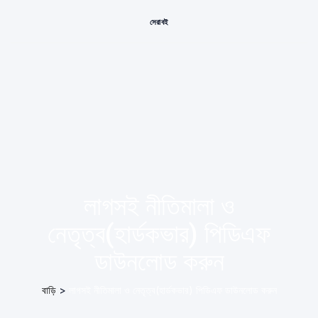
সেরা বই
লাগসই নীতিমালা ও
নেতৃত্ব(হার্ডকভার) পিডিএফ
ডাউনলোড করুন
বাড়ি
>
লাগসই নীতিমালা ও নেতৃত্ব(হার্ডকভার) পিডিএফ ডাউনলোড করুন