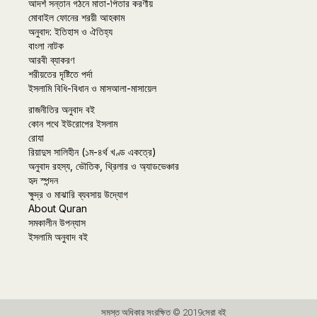
আদর্শ সন্তান গঠনে মাতা-পিতার করণীয়
মোবাইল ফোনের শরয়ী আহকাম
অনুবাদ: ইতিহাস ও ঐতিহ্য
বাংলা নাটক
আরবী ব্যাকরণ
শরীয়তের দৃষ্টিতে পর্দা
ইসলামি বিধি-বিধান ও মাসআলা-মাসায়েল
রাজনীতির অনুবাদ বই
কোন পথে ইউরোপের ইসলাম
রোযা
রিয়াদুস সালিহীন (১ম-৪র্থ খণ্ড একত্রে)
অনুবাদ রহস্য, ভৌতিক, থ্রিলার ও অ্যাডভেঞ্চার
হৃদ স্পন্দন
ক্ষুদ্র ও মাঝারি ব্যবসায় উদ্যোগ
About Quran
সমকালীন উপন্যাস
ইসলামি অনুবাদ বই
সমস্ত অধিকার সংরক্ষিত © 2019সেরা বই