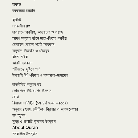
যাকাত
বরকতময় রমজান
কন্টেস্ট
সমকালীন গল্প
দাওয়াত-তাবলীগ, আলোচনা ও ওয়াজ
আদর্শ সন্তান গঠনে মাতা-পিতার করণীয়
মোবাইল ফোনের শরয়ী আহকাম
অনুবাদ: ইতিহাস ও ঐতিহ্য
বাংলা নাটক
আরবী ব্যাকরণ
শরীয়তের দৃষ্টিতে পর্দা
ইসলামি বিধি-বিধান ও মাসআলা-মাসায়েল
রাজনীতির অনুবাদ বই
কোন পথে ইউরোপের ইসলাম
রোযা
রিয়াদুস সালিহীন (১ম-৪র্থ খণ্ড একত্রে)
অনুবাদ রহস্য, ভৌতিক, থ্রিলার ও অ্যাডভেঞ্চার
হৃদ স্পন্দন
ক্ষুদ্র ও মাঝারি ব্যবসায় উদ্যোগ
About Quran
সমকালীন উপন্যাস