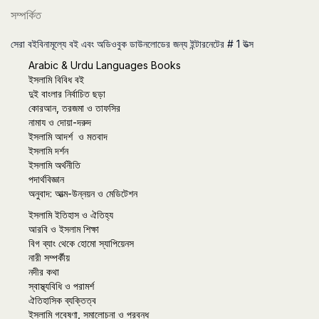
সম্পর্কিত
সেরা বইবিনামূল্যে বই এবং অডিওবুক ডাউনলোডের জন্য ইন্টারনেটের # 1 উত্স
Arabic & Urdu Languages Books
ইসলামি বিবিধ বই
দুই বাংলার নির্বাচিত ছড়া
কোরআন, তরজমা ও তাফসির
নামায ও দোয়া-দরুদ
ইসলামি আদর্শ ও মতবাদ
ইসলামি দর্শন
ইসলামি অর্থনীতি
পদার্থবিজ্ঞান
অনুবাদ: আত্ম-উন্নয়ন ও মেডিটেশন
ইসলামি ইতিহাস ও ঐতিহ্য
আরবি ও ইসলাম শিক্ষা
বিগ ব্যাং থেকে হোমো স্যাপিয়েনস
নারী সম্পর্কীয়
নদীর কথা
স্বাস্থ্যবিধি ও পরামর্শ
ঐতিহাসিক ব্যক্তিত্ব
ইসলামি গবেষণা, সমালোচনা ও প্রবন্ধ