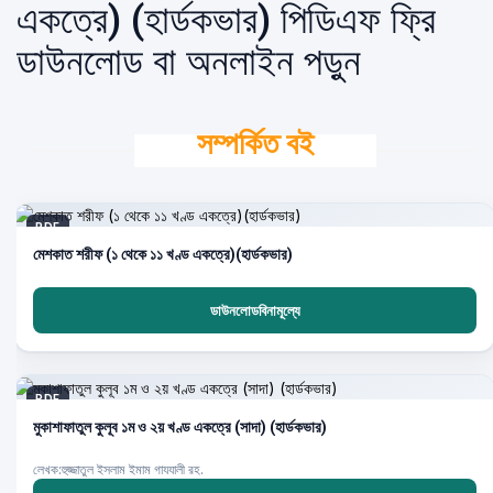
একত্রে) (হার্ডকভার) পিডিএফ ফ্রি
ডাউনলোড বা অনলাইন পড়ুন
সম্পর্কিত বই
PDF
মেশকাত শরীফ (১ থেকে ১১ খণ্ড একত্রে)(হার্ডকভার)
ডাউনলোডবিনামূল্যে
PDF
মুকাশাফাতুল কুলূব ১ম ও ২য় খণ্ড একত্রে (সাদা) (হার্ডকভার)
লেখক:হুজ্জাতুল ইসলাম ইমাম গাযযালী রহ.