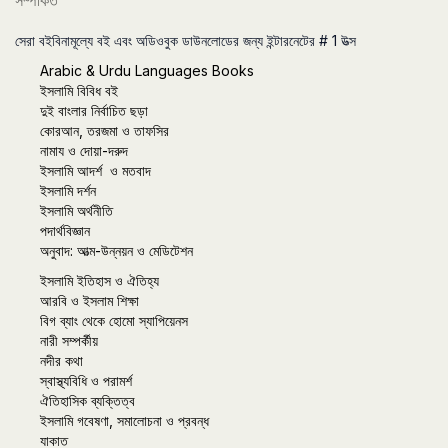
সম্পর্কিত
সেরা বইবিনামূল্যে বই এবং অডিওবুক ডাউনলোডের জন্য ইন্টারনেটের # 1 উত্স
Arabic & Urdu Languages Books
ইসলামি বিবিধ বই
দুই বাংলার নির্বাচিত ছড়া
কোরআন, তরজমা ও তাফসির
নামায ও দোয়া-দরুদ
ইসলামি আদর্শ ও মতবাদ
ইসলামি দর্শন
ইসলামি অর্থনীতি
পদার্থবিজ্ঞান
অনুবাদ: আত্ম-উন্নয়ন ও মেডিটেশন
ইসলামি ইতিহাস ও ঐতিহ্য
আরবি ও ইসলাম শিক্ষা
বিগ ব্যাং থেকে হোমো স্যাপিয়েনস
নারী সম্পর্কীয়
নদীর কথা
স্বাস্থ্যবিধি ও পরামর্শ
ঐতিহাসিক ব্যক্তিত্ব
ইসলামি গবেষণা, সমালোচনা ও প্রবন্ধ
যাকাত