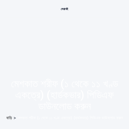
সেরা বই
মেশকাত শরীফ (১ থেকে ১১ খণ্ড
একত্রে) (হার্ডকভার) পিডিএফ
ডাউনলোড করুন
বাড়ি
>
মেশকাত শরীফ (১ থেকে ১১ খণ্ড একত্রে) (হার্ডকভার) পিডিএফ ডাউনলোড করুন