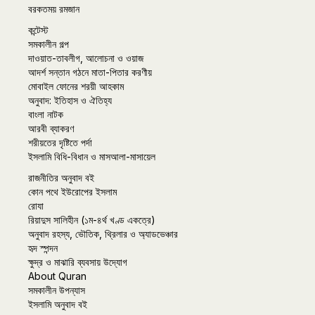
বরকতময় রমজান
কন্টেস্ট
সমকালীন গল্প
দাওয়াত-তাবলীগ, আলোচনা ও ওয়াজ
আদর্শ সন্তান গঠনে মাতা-পিতার করণীয়
মোবাইল ফোনের শরয়ী আহকাম
অনুবাদ: ইতিহাস ও ঐতিহ্য
বাংলা নাটক
আরবী ব্যাকরণ
শরীয়তের দৃষ্টিতে পর্দা
ইসলামি বিধি-বিধান ও মাসআলা-মাসায়েল
রাজনীতির অনুবাদ বই
কোন পথে ইউরোপের ইসলাম
রোযা
রিয়াদুস সালিহীন (১ম-৪র্থ খণ্ড একত্রে)
অনুবাদ রহস্য, ভৌতিক, থ্রিলার ও অ্যাডভেঞ্চার
হৃদ স্পন্দন
ক্ষুদ্র ও মাঝারি ব্যবসায় উদ্যোগ
About Quran
সমকালীন উপন্যাস
ইসলামি অনুবাদ বই