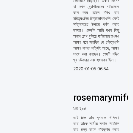
কোস্টোস ছাড়াই)। একটি জিনিস
যা সর্বদা ব্র্যাশারেসের বইগুলিকে
ভাল করে তোলে যদিও তার
চরিত্রগুলির চিন্তাভাবনাগুলি একটি
সত্যিকারের উপায়ে বর্ণনা করার
দক্ষতা। এমনকি আমি যখন কিছু
অংশে চোখ বুলিয়ে যাচ্ছিলাম তখনও
আমার মনে হয়েছিল যে চরিত্রগুলি
আমার সামনে সত্যিই আছে, আমার
সাথে কথা বলছেন। শেষটি যদিও
খুব চটকদার এবং হাস্যকর ছিল।
2020-01-05 06:54
rosemarymif6
নিউ ইয়র্ক
এটি ছিল তাঁর স্নাতক থিসিস।
তারা তাঁকে সর্বোচ্চ সম্মান দিয়েছিল
তার জন্য তাকে বহিষ্কার করার