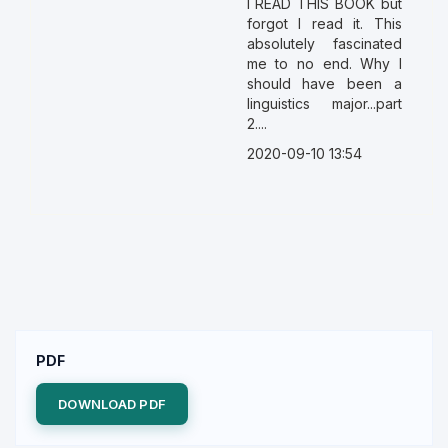
I READ THIS BOOK but
forgot I read it. This
absolutely fascinated
me to no end. Why I
should have been a
linguistics major...part
2....
2020-09-10 13:54
PDF
DOWNLOAD PDF