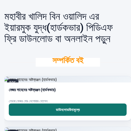
মহাবীর খালিদ বিন ওয়ালিদ এর
ইয়ারমুক যুদ্ধ(হার্ডকভার) পিডিএফ
ফ্রি ডাউনলোড বা অনলাইন পড়ুন
সম্পর্কিত বই
PDF
মেজর সাহেবের অষ্টব্যঞ্জন (হার্ডকভার)
লেখক:মেজর মোঃ দেলোয়ার হোসেন
ডাউনলোডবিনামূল্যে