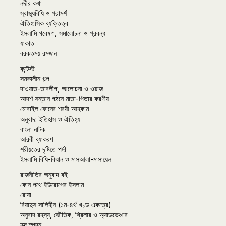
নদীর কথা
স্বাস্থ্যবিধি ও পরামর্শ
ঐতিহাসিক ব্যক্তিত্ব
ইসলামি গবেষণা, সমালোচনা ও প্রবন্ধ
যাকাত
বরকতময় রমজান
কন্টেস্ট
সমকালীন গল্প
দাওয়াত-তাবলীগ, আলোচনা ও ওয়াজ
আদর্শ সন্তান গঠনে মাতা-পিতার করণীয়
মোবাইল ফোনের শরয়ী আহকাম
অনুবাদ: ইতিহাস ও ঐতিহ্য
বাংলা নাটক
আরবী ব্যাকরণ
শরীয়তের দৃষ্টিতে পর্দা
ইসলামি বিধি-বিধান ও মাসআলা-মাসায়েল
রাজনীতির অনুবাদ বই
কোন পথে ইউরোপের ইসলাম
রোযা
রিয়াদুস সালিহীন (১ম-৪র্থ খণ্ড একত্রে)
অনুবাদ রহস্য, ভৌতিক, থ্রিলার ও অ্যাডভেঞ্চার
হৃদ স্পন্দন