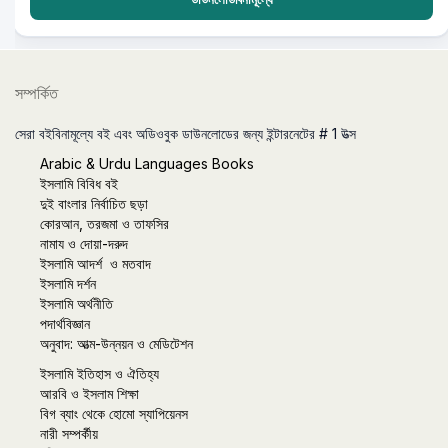
সম্পর্কিত
সেরা বইবিনামূল্যে বই এবং অডিওবুক ডাউনলোডের জন্য ইন্টারনেটের # 1 উত্স
Arabic & Urdu Languages Books
ইসলামি বিবিধ বই
দুই বাংলার নির্বাচিত ছড়া
কোরআন, তরজমা ও তাফসির
নামায ও দোয়া-দরুদ
ইসলামি আদর্শ ও মতবাদ
ইসলামি দর্শন
ইসলামি অর্থনীতি
পদার্থবিজ্ঞান
অনুবাদ: আত্ম-উন্নয়ন ও মেডিটেশন
ইসলামি ইতিহাস ও ঐতিহ্য
আরবি ও ইসলাম শিক্ষা
বিগ ব্যাং থেকে হোমো স্যাপিয়েনস
নারী সম্পর্কীয়