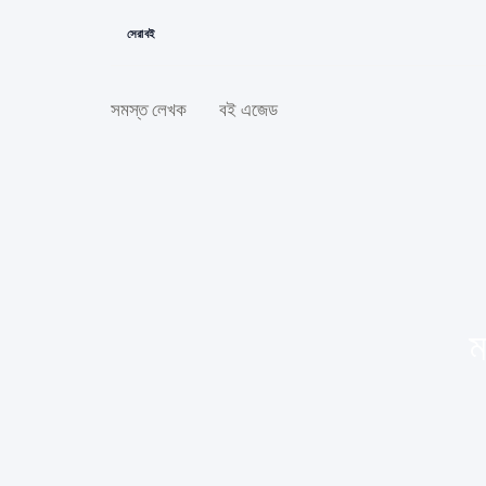
সেরা বই
সমস্ত লেখক
বই এজেড
ম