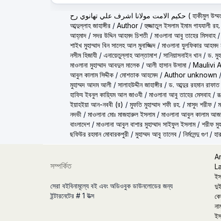
ولانا اشرف علي تهانوي رح
আব্দুল্লাহ জাহাঙ্গীর
/
Author
/
হুজ্জাতুল ইসলাম ইমাম গাযযালী রহ.
আহ্‌মাদ
/
সদর উদ্দিন আহমদ চিশতী
/
মাওলানা আবু তাহের মিসবাহ
শাইখ মুহাম্মাদ বিন সালেহ আল মুনাজ্জিদ
/
মাওলানা যুলফিকার আহমদ ন
নসীম হিজাযী
/
এনায়েতুল্লাহ আল্‌তামাশ
/
সানিয়াসনাইন খান
/
ড. মু
মাওলানা মুহাম্মাদ আবদুল মালেক
/
আলী হাসান উসামা
/
Maulivi 
আবুল কালাম সিদ্দীক
/
মোশতাক আহমেদ
/
Author unknown
মুহাম্মদ আদম আলী
/
সালাহউদ্দীন জাহাঙ্গীর
/
ড. আব্দুর রহমান রাফাত
হাফিয ইবনুল কায়্যিম আল জাওযী
/
মাওলানা আবু তাহের মেসবাহ
/
র
ইয়াহইয়া আন-নববী (র)
/
মুফতি মুহাম্মাদ শফী রহ.
/
মাসুদ শরীফ
/
ম
নদভী
/
মাওলানা মোঃ মাজহারুল ইসলাম
/
মাওলানা আবুল কালাম আজ
বাংলাদেশ
/
মাওলানা আবুল বাশার মুহাম্মাদ সাইফুল ইসলাম
/
শরীফ মুহ
ছফিউর রহমান মোবারকপুরী
/
মুহাম্মদ আবু তালেব
/
নির্মলেন্দু গুণ
/
হার
A
সম্পর্কিত
L
ইস
সেরা বইবিনামূল্যে বই এবং অডিওবুক ডাউনলোডের জন্য
দুই
ইন্টারনেটের # 1 উত্স
কো
না
ইস