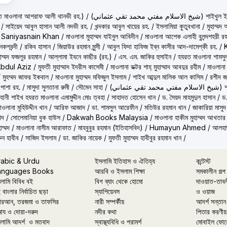
حكيم الامت م ( হাকীমুল উম্মত মাওলানা আশরাফ আলী থানভী রহ.)
/
(تي محمد تقي عثماني
/
সাইয়েদ আবুল হাসান আলী নদভী রহ.
/
খন্দকার আবুল খায়ের রহ.
/
ইসলামিয়া কুতুবখানা
/
মুহাম্ম
/
Saniyasnain Khan
/
মাওলানা মুহাম্মদ যাইনুল আবিদীন
/
মাওলানা আশেক এলাহী বুলন্দশহরী রহ
কশবন্দী
/
রকিব হাসান
/
জিয়াউর রহমান মুন্সী
/
আবুল ফিদা হাফিজ ইব্‌ন কাসীর আদ-দামেশ্‌কী রহ.
/
হাম্মদ ফজলুর রহমান
/
আল্লামা ইবনে কাছীর (রহ.)
/
এস. এম. জাকির হুসাইন
/
হযরত মাওলানা শামসু
Abdul Aziz
/
মুফতী মুহাম্মাদ ইদরীস কাসেমী
/
মাওলানা ডক্টর শাহ্‌ মুহাম্মাদ আবদুর রহীম
/
মাওলানা
/
মুহম্মদ জাফর ইকবাল
/
মাওলানা মুহাম্মদ মফিজুল ইসলাম
/
শাইখ আব্দুল মালিক আল কাসিম
/
রশীদ জ
 পাশা রহ.
/
মাসুদা সুলতানা রুমী
/
সৌমেন সাহা
/
(ماني
ূহানী শাইখ হযরত মাওলানা এমামুদ্দীন মোঃ ত্বহা
/
সাহাদত হোসেন খান
/
ড. সৈয়দ মাহমুদুল হাসান
/
ড.
াওলানা মুহিউদ্দীন খান
/
আরিফ আজাদ
/
ডা. শামসুল আরেফীন
/
মতিউর রহমান খান
/
জাকারিয়া মাসুদ
াদ
/
সোলেমানিয়া বুক হাউস
/
Dakwah Books Malaysia
/
মাওলানা হাকীম মুহাম্মদ আখতার
াম্মদ
/
মাওলানা নাসীম আরাফাত
/
মাহবুবুর রহমান (ইতিহাসবিদ)
/
Humayun Ahmed
/
আলহাজ
ুন হাবীব
/
সাজিদ ইসলাম
/
ডা. জাকির নায়েক
/
মুফতী মুহাম্মদ হাবীবুর রহমান খান
/
rabic & Urdu
ইসলামি ইতিহাস ও ঐতিহ্য
কন্টেস্ট
anguages Books
আরবি ও ইসলাম শিক্ষা
সমকালীন গল্প
লামি বিবিধ বই
বিগ ব্যাং থেকে হোমো
দাওয়াত-তাব
 বাংলার নির্বাচিত ছড়া
স্যাপিয়েনস
ও ওয়াজ
রআন, তরজমা ও তাফসির
নারী সম্পর্কীয়
আদর্শ সন্তান
মায ও দোয়া-দরুদ
নদীর কথা
পিতার করণীয়
লামি আদর্শ ও মতবাদ
স্বাস্থ্যবিধি ও পরামর্শ
মোবাইল ফোন