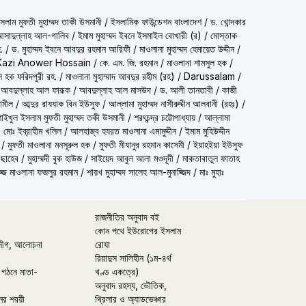
شيخ الاسلام مف) শাইখুল ইসলাম মুফতী মুহাম্মদ তাকী উসমানী
/
ইসলামিক ফাউন্ডেশন বাংলাদেশ
/
ড. খোন্দকার
দ আসাদুল্লাহ আল-গালিব
/
ইমাম মুহাম্মদ ইবনে ইসমাইল বোখারী (র)
/
মোস্তাক
.
/
ড. মুহাম্মদ ইবনে আবদুর রহমান আরিফী
/
মাওলানা মুহাম্মদ হেমায়েত উদ্দীন
/
Kazi Anower Hossain
/
কে. এম. জি. রহমান
/
মাওলানা শামসুল হক
/
ল হক ফরিদপুরী রহ.
/
মাওলানা মুহাম্মাদ আবদুর রহীম (রহ)
/
Darussalam
/
 আবদুল্লাহ আল ফারূক
/
আবদুল্লাহ আল মাসউদ
/
ড. আলী তানতাবী
/
কাজী
ামীল
/
আব্দুর রাযযাক বিন ইউসুফ
/
আল্লামা মুহাম্মদ নাসীরুদ্দীন আলবানী (রহঃ)
/
شيخ الاسلام مفتي محمد تقي عث) শাইখুল ইসলাম মুফতী মুহাম্মদ তকী উসমানী
/
শরৎচন্দ্র চট্টোপাধ্যায়
/
আল্লামা
 মোঃ ইব্রাহীম খলিল
/
আলহাজ্ব হযরত মাওলানা এমামুদ্দীন
/
ইমাম মুহিউদ্দীন
/
মুফতী মাওলানা মনসূরুল হক
/
মুফতী মীযানুর রহমান কাসেমী
/
ইয়াহইয়া ইউসুফ
 ছাহেব
/
মুহাম্মদী বুক হাউজ
/
সাইয়েদ আবুল আলা মওদূদী
/
মাকতাবাতুল ফাতাহ
্জ মাওলানা ফজলুর রহমান
/
শায়খ মুহাম্মদ সালেহ আল-মুনাজ্জিদ
/
মাঃ মুহাঃ
রাজনীতির অনুবাদ বই
কোন পথে ইউরোপের ইসলাম
লীগ, আলোচনা
রোযা
রিয়াদুস সালিহীন (১ম-৪র্থ
 গঠনে মাতা-
খণ্ড একত্রে)
অনুবাদ রহস্য, ভৌতিক,
ের শরয়ী
থ্রিলার ও অ্যাডভেঞ্চার