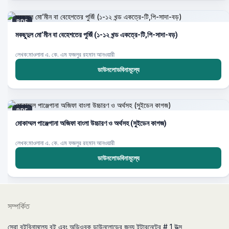
PDF
মকছুদুল মো’মীন বা বেহেশতের পুজিঁ (১-১২ খন্ড একত্রে-টি,পি-সাদা-বড়)
লেখক:মাওলানা এ. কে. এম ফজলুর রহমান আনওয়ারী
ডাউনলোডবিনামূল্যে
PDF
মোকাম্মল পাঞ্জেগানা অজিফা বাংলা উচ্চারণ ও অর্থসহ (সুইডেন কাগজ)
লেখক:মাওলানা এ. কে. এম ফজলুর রহমান আনওয়ারী
ডাউনলোডবিনামূল্যে
সম্পর্কিত
সেরা বইবিনামূল্যে বই এবং অডিওবুক ডাউনলোডের জন্য ইন্টারনেটের # 1 উত্স