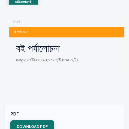
ডাউনলোডবই
বিবরণ
বই পর্যালোচনা
বই পর্যালোচনা
মকছুদুল মো’মীন বা বেহেশতের পুজিঁ (সাদা-ছোট)
PDF
DOWNLOAD PDF