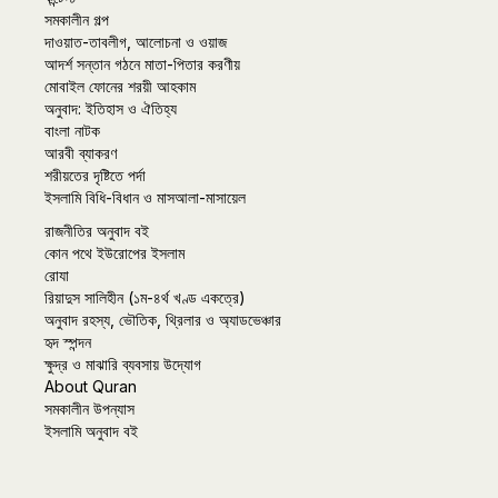
সমকালীন গল্প
দাওয়াত-তাবলীগ, আলোচনা ও ওয়াজ
আদর্শ সন্তান গঠনে মাতা-পিতার করণীয়
মোবাইল ফোনের শরয়ী আহকাম
অনুবাদ: ইতিহাস ও ঐতিহ্য
বাংলা নাটক
আরবী ব্যাকরণ
শরীয়তের দৃষ্টিতে পর্দা
ইসলামি বিধি-বিধান ও মাসআলা-মাসায়েল
রাজনীতির অনুবাদ বই
কোন পথে ইউরোপের ইসলাম
রোযা
রিয়াদুস সালিহীন (১ম-৪র্থ খণ্ড একত্রে)
অনুবাদ রহস্য, ভৌতিক, থ্রিলার ও অ্যাডভেঞ্চার
হৃদ স্পন্দন
ক্ষুদ্র ও মাঝারি ব্যবসায় উদ্যোগ
About Quran
সমকালীন উপন্যাস
ইসলামি অনুবাদ বই