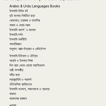
Arabic & Urdu Languages Books
ইসলামি বিবিধ বই
দুই বাংলার নির্বাচিত ছড়া
কোরআন, তরজমা ও তাফসির
নামায ও দোয়া-দরুদ
ইসলামি আদর্শ ও মতবাদ
ইসলামি দর্শন
ইসলামি অর্থনীতি
পদার্থবিজ্ঞান
অনুবাদ: আত্ম-উন্নয়ন ও মেডিটেশন
ইসলামি ইতিহাস ও ঐতিহ্য
আরবি ও ইসলাম শিক্ষা
বিগ ব্যাং থেকে হোমো স্যাপিয়েনস
নারী সম্পর্কীয়
নদীর কথা
স্বাস্থ্যবিধি ও পরামর্শ
ঐতিহাসিক ব্যক্তিত্ব
ইসলামি গবেষণা, সমালোচনা ও প্রবন্ধ
যাকাত
বরকতময় রমজান
কন্টেস্ট