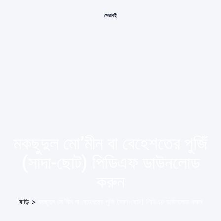
সেরা বই
মকছুদুল মো’মীন বা বেহেশতের পুজিঁ
(সাদা-ছোট) পিডিএফ ডাউনলোড
করুন
বাড়ি
>
মকছুদুল মো’মীন বা বেহেশতের পুজিঁ (সাদা-ছোট) পিডিএফ ডাউনলোড করুন