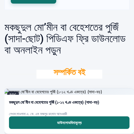
মকছুদুল মো’মীন বা বেহেশতের পুজিঁ
(সাদা-ছোট) পিডিএফ ফ্রি ডাউনলোড
বা অনলাইন পড়ুন
সম্পর্কিত বই
PDF
মকছুদুল মো’মীন বা বেহেশতের পুজিঁ (১-১২ খণ্ড একত্রে) (সাদা-বড়)
লেখক:মাওলানা এ. কে. এম ফজলুর রহমান আনওয়ারী
ডাউনলোডবিনামূল্যে