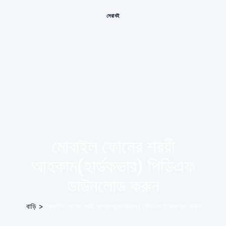
সেরা বই
মোবাইল ফোনের শরয়ী
আহকাম(হার্ডকভার) পিডিএফ
ডাউনলোড করুন
বাড়ি
>
মোবাইল ফোনের শরয়ী আহকাম(হার্ডকভার) পিডিএফ ডাউনলোড করুন