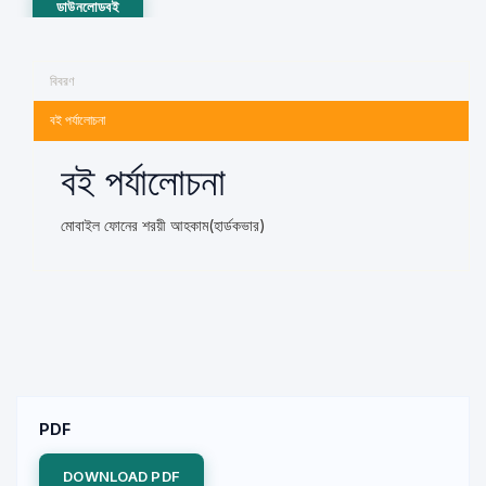
ডাউনলোডবই
বিবরণ
বই পর্যালোচনা
বই পর্যালোচনা
মোবাইল ফোনের শরয়ী আহকাম(হার্ডকভার)
PDF
DOWNLOAD PDF