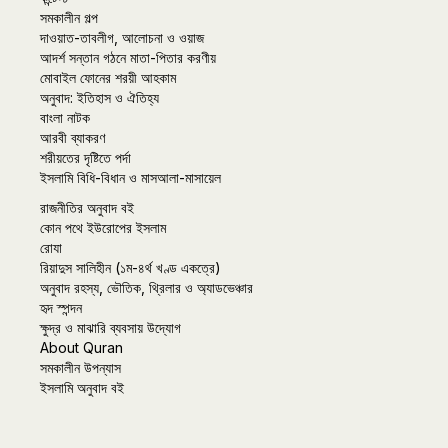
সমকালীন গল্প
দাওয়াত-তাবলীগ, আলোচনা ও ওয়াজ
আদর্শ সন্তান গঠনে মাতা-পিতার করণীয়
মোবাইল ফোনের শরয়ী আহকাম
অনুবাদ: ইতিহাস ও ঐতিহ্য
বাংলা নাটক
আরবী ব্যাকরণ
শরীয়তের দৃষ্টিতে পর্দা
ইসলামি বিধি-বিধান ও মাসআলা-মাসায়েল
রাজনীতির অনুবাদ বই
কোন পথে ইউরোপের ইসলাম
রোযা
রিয়াদুস সালিহীন (১ম-৪র্থ খণ্ড একত্রে)
অনুবাদ রহস্য, ভৌতিক, থ্রিলার ও অ্যাডভেঞ্চার
হৃদ স্পন্দন
ক্ষুদ্র ও মাঝারি ব্যবসায় উদ্যোগ
About Quran
সমকালীন উপন্যাস
ইসলামি অনুবাদ বই