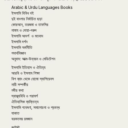
Arabic & Urdu Languages Books
ইসলামি বিবিধ বই
দুই বাংলার নির্বাচিত ছড়া
কোরআন, তরজমা ও তাফসির
নামায ও দোয়া-দরুদ
ইসলামি আদর্শ ও মতবাদ
ইসলামি দর্শন
ইসলামি অর্থনীতি
পদার্থবিজ্ঞান
অনুবাদ: আত্ম-উন্নয়ন ও মেডিটেশন
ইসলামি ইতিহাস ও ঐতিহ্য
আরবি ও ইসলাম শিক্ষা
বিগ ব্যাং থেকে হোমো স্যাপিয়েনস
নারী সম্পর্কীয়
নদীর কথা
স্বাস্থ্যবিধি ও পরামর্শ
ঐতিহাসিক ব্যক্তিত্ব
ইসলামি গবেষণা, সমালোচনা ও প্রবন্ধ
যাকাত
বরকতময় রমজান
কন্টেস্ট