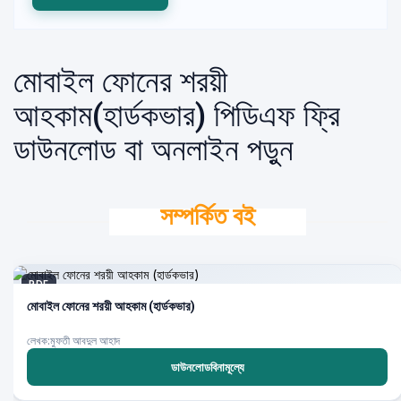
মোবাইল ফোনের শরয়ী
আহকাম(হার্ডকভার) পিডিএফ ফ্রি
ডাউনলোড বা অনলাইন পড়ুন
সম্পর্কিত বই
PDF
মোবাইল ফোনের শরয়ী আহকাম (হার্ডকভার)
লেখক:মুফতী আবদুল আহাদ
ডাউনলোডবিনামূল্যে