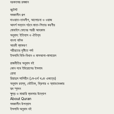
বরকতময় রমজান
কন্টেস্ট
সমকালীন গল্প
দাওয়াত-তাবলীগ, আলোচনা ও ওয়াজ
আদর্শ সন্তান গঠনে মাতা-পিতার করণীয়
মোবাইল ফোনের শরয়ী আহকাম
অনুবাদ: ইতিহাস ও ঐতিহ্য
বাংলা নাটক
আরবী ব্যাকরণ
শরীয়তের দৃষ্টিতে পর্দা
ইসলামি বিধি-বিধান ও মাসআলা-মাসায়েল
রাজনীতির অনুবাদ বই
কোন পথে ইউরোপের ইসলাম
রোযা
রিয়াদুস সালিহীন (১ম-৪র্থ খণ্ড একত্রে)
অনুবাদ রহস্য, ভৌতিক, থ্রিলার ও অ্যাডভেঞ্চার
হৃদ স্পন্দন
ক্ষুদ্র ও মাঝারি ব্যবসায় উদ্যোগ
About Quran
সমকালীন উপন্যাস
ইসলামি অনুবাদ বই