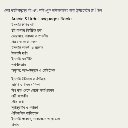
সেরা বইবিনামূল্যে বই এবং অডিওবুক ডাউনলোডের জন্য ইন্টারনেটের # 1 উত্স
Arabic & Urdu Languages Books
ইসলামি বিবিধ বই
দুই বাংলার নির্বাচিত ছড়া
কোরআন, তরজমা ও তাফসির
নামায ও দোয়া-দরুদ
ইসলামি আদর্শ ও মতবাদ
ইসলামি দর্শন
ইসলামি অর্থনীতি
পদার্থবিজ্ঞান
অনুবাদ: আত্ম-উন্নয়ন ও মেডিটেশন
ইসলামি ইতিহাস ও ঐতিহ্য
আরবি ও ইসলাম শিক্ষা
বিগ ব্যাং থেকে হোমো স্যাপিয়েনস
নারী সম্পর্কীয়
নদীর কথা
স্বাস্থ্যবিধি ও পরামর্শ
ঐতিহাসিক ব্যক্তিত্ব
ইসলামি গবেষণা, সমালোচনা ও প্রবন্ধ
যাকাত