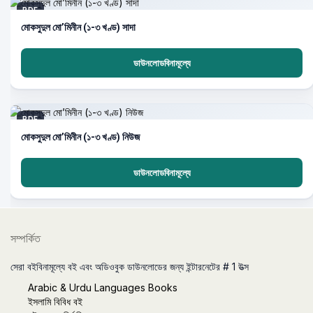
PDF
মোকসুদুল মো’মিনীন (১-৩ খণ্ড) সাদা
ডাউনলোডবিনামূল্যে
PDF
মোকসুদুল মো’মিনীন (১-৩ খণ্ড) নিউজ
ডাউনলোডবিনামূল্যে
সম্পর্কিত
সেরা বইবিনামূল্যে বই এবং অডিওবুক ডাউনলোডের জন্য ইন্টারনেটের # 1 উত্স
Arabic & Urdu Languages Books
ইসলামি বিবিধ বই