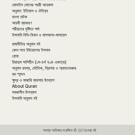
মোবাইল ফোনের শরয়ী আহকাম
অনুবাদ: ইতিহাস ও ঐতিহ্য
বাংলা নাটক
আরবী ব্যাকরণ
শরীয়তের দৃষ্টিতে পর্দা
ইসলামি বিধি-বিধান ও মাসআলা-মাসায়েল
রাজনীতির অনুবাদ বই
কোন পথে ইউরোপের ইসলাম
রোযা
রিয়াদুস সালিহীন (১ম-৪র্থ খণ্ড একত্রে)
অনুবাদ রহস্য, ভৌতিক, থ্রিলার ও অ্যাডভেঞ্চার
হৃদ স্পন্দন
ক্ষুদ্র ও মাঝারি ব্যবসায় উদ্যোগ
About Quran
সমকালীন উপন্যাস
ইসলামি অনুবাদ বই
সমস্ত অধিকার সংরক্ষিত © 2019সেরা বই