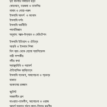
দুই বাংলার নির্বাচিত ছড়া
কোরআন, তরজমা ও তাফসির
নামায ও দোয়া-দরুদ
ইসলামি আদর্শ ও মতবাদ
ইসলামি দর্শন
ইসলামি অর্থনীতি
পদার্থবিজ্ঞান
অনুবাদ: আত্ম-উন্নয়ন ও মেডিটেশন
ইসলামি ইতিহাস ও ঐতিহ্য
আরবি ও ইসলাম শিক্ষা
বিগ ব্যাং থেকে হোমো স্যাপিয়েনস
নারী সম্পর্কীয়
নদীর কথা
স্বাস্থ্যবিধি ও পরামর্শ
ঐতিহাসিক ব্যক্তিত্ব
ইসলামি গবেষণা, সমালোচনা ও প্রবন্ধ
যাকাত
বরকতময় রমজান
কন্টেস্ট
সমকালীন গল্প
দাওয়াত-তাবলীগ, আলোচনা ও ওয়াজ
আদর্শ সন্তান গঠনে মাতা-পিতার করণীয়