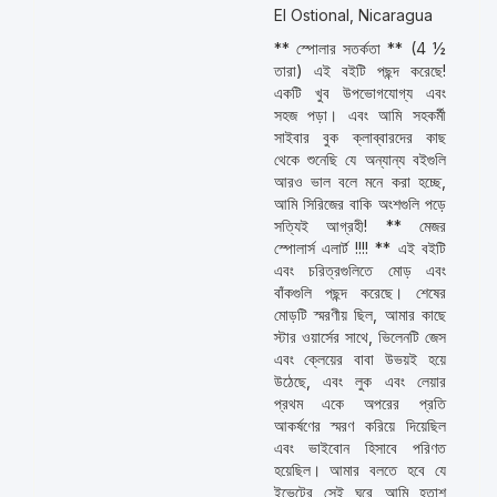
El Ostional, Nicaragua
** স্পোলার সতর্কতা ** (4 ½
তারা) এই বইটি পছন্দ করেছে!
একটি খুব উপভোগযোগ্য এবং
সহজ পড়া। এবং আমি সহকর্মী
সাইবার বুক ক্লাব্বারদের কাছ
থেকে শুনেছি যে অন্যান্য বইগুলি
আরও ভাল বলে মনে করা হচ্ছে,
আমি সিরিজের বাকি অংশগুলি পড়ে
সত্যিই আগ্রহী! ** মেজর
স্পোলার্স এলার্ট !!!! ** এই বইটি
এবং চরিত্রগুলিতে মোড় এবং
বাঁকগুলি পছন্দ করেছে। শেষের
মোড়টি স্মরণীয় ছিল, আমার কাছে
স্টার ওয়ার্সের সাথে, ভিলেনটি জেস
এবং ক্লেয়ের বাবা উভয়ই হয়ে
উঠেছে, এবং লুক এবং লেয়ার
প্রথম একে অপরের প্রতি
আকর্ষণের স্মরণ করিয়ে দিয়েছিল
এবং ভাইবোন হিসাবে পরিণত
হয়েছিল। আমার বলতে হবে যে
ইভেন্টের সেই ঘুরে আমি হতাশ