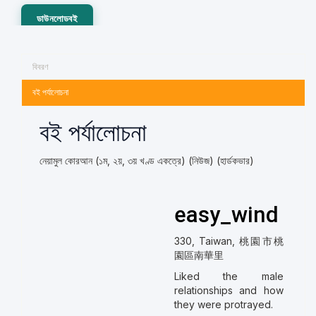
ডাউনলোডবই
বিবরণ
বই পর্যালোচনা
বই পর্যালোচনা
নেয়ামুল কোরআন (১ম, ২য়, ৩য় খণ্ড একত্রে) (নিউজ) (হার্ডকভার)
easy_wind
330, Taiwan, 桃園市桃
園區南華里
Liked the male
relationships and how
they were protrayed.