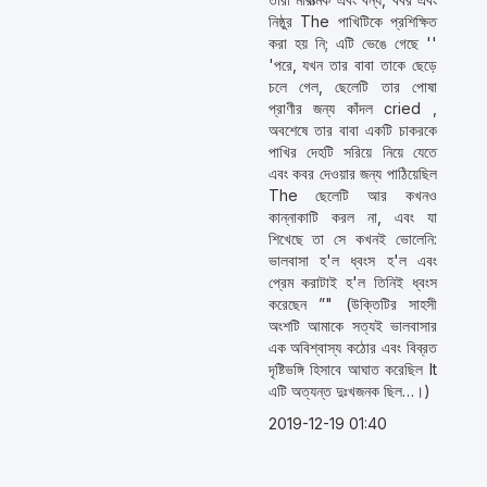
নিষ্ঠুর The পাখিটিকে প্রশিক্ষিত
করা হয় নি; এটি ভেঙে গেছে ''
'পরে, যখন তার বাবা তাকে ছেড়ে
চলে গেল, ছেলেটি তার পোষা
প্রাণীর জন্য কাঁদল cried ,
অবশেষে তার বাবা একটি চাকরকে
পাখির দেহটি সরিয়ে নিয়ে যেতে
এবং কবর দেওয়ার জন্য পাঠিয়েছিল
The ছেলেটি আর কখনও
কান্নাকাটি করল না, এবং যা
শিখেছে তা সে কখনই ভোলেনি:
ভালবাসা হ'ল ধ্বংস হ'ল এবং
প্রেম করাটাই হ'ল তিনিই ধ্বংস
করেছেন ”" (উক্তিটির সাহসী
অংশটি আমাকে সত্যই ভালবাসার
এক অবিশ্বাস্য কঠোর এবং বিব্রত
দৃষ্টিভঙ্গি হিসাবে আঘাত করেছিল It
এটি অত্যন্ত দুঃখজনক ছিল…।)
2019-12-19 01:40