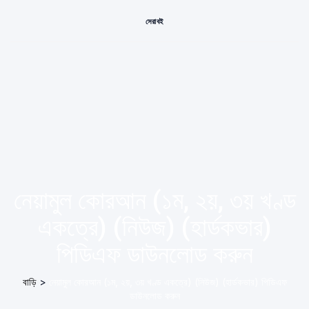
সেরা বই
নেয়ামুল কোরআন (১ম, ২য়, ৩য় খণ্ড
একত্রে) (নিউজ) (হার্ডকভার)
পিডিএফ ডাউনলোড করুন
বাড়ি
>
নেয়ামুল কোরআন (১ম, ২য়, ৩য় খণ্ড একত্রে) (নিউজ) (হার্ডকভার) পিডিএফ
ডাউনলোড করুন