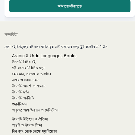
ডাউনলোডবিনামূল্যে
সম্পর্কিত
সেরা বইবিনামূল্যে বই এবং অডিওবুক ডাউনলোডের জন্য ইন্টারনেটের # 1 উত্স
Arabic & Urdu Languages Books
ইসলামি বিবিধ বই
দুই বাংলার নির্বাচিত ছড়া
কোরআন, তরজমা ও তাফসির
নামায ও দোয়া-দরুদ
ইসলামি আদর্শ ও মতবাদ
ইসলামি দর্শন
ইসলামি অর্থনীতি
পদার্থবিজ্ঞান
অনুবাদ: আত্ম-উন্নয়ন ও মেডিটেশন
ইসলামি ইতিহাস ও ঐতিহ্য
আরবি ও ইসলাম শিক্ষা
বিগ ব্যাং থেকে হোমো স্যাপিয়েনস