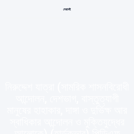
সেরা বই
নিরুদ্দেশ যাত্রা (সামরিক শাসনবিরােধী
আন্দোলন, দেশভাগ, বাস্তুত্যাগী
মানুষের হাহাকার, দাঙ্গা ও দুর্ভিক্ষ আর
স্বাধিকার আন্দোলন ও মুক্তিযুদ্ধের
আলোকে) (হার্ডকভার) পিডিএফ