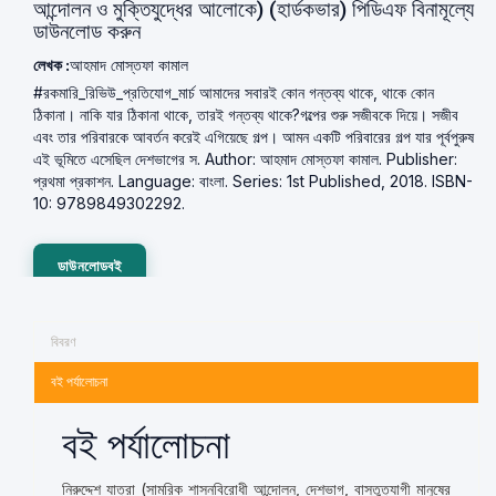
আন্দোলন ও মুক্তিযুদ্ধের আলোকে) (হার্ডকভার) পিডিএফ বিনামূল্যে
ডাউনলোড করুন
লেখক :
আহমাদ মোস্তফা কামাল
#রকমারি_রিভিউ_প্রতিযোগ_মার্চ আমাদের সবারই কোন গন্তব্য থাকে, থাকে কোন
ঠিকানা। নাকি যার ঠিকানা থাকে, তারই গন্তব্য থাকে?গল্পের শুরু সজীবকে দিয়ে। সজীব
এবং তার পরিবারকে আবর্তন করেই এগিয়েছে গল্প। আমন একটি পরিবারের গল্প যার পূর্বপুরুষ
এই ভূমিতে এসেছিল দেশভাগের স. Author: আহমাদ মোস্তফা কামাল. Publisher:
প্রথমা প্রকাশন. Language: বাংলা. Series: 1st Published, 2018. ISBN-
10: 9789849302292.
ডাউনলোডবই
বিবরণ
বই পর্যালোচনা
বই পর্যালোচনা
নিরুদ্দেশ যাত্রা (সামরিক শাসনবিরােধী আন্দোলন, দেশভাগ, বাস্তুত্যাগী মানুষের