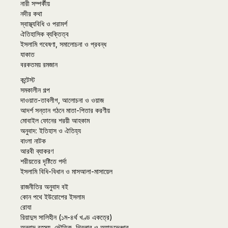
নারী সম্পর্কীয়
নদীর কথা
স্বাস্থ্যবিধি ও পরামর্শ
ঐতিহাসিক ব্যক্তিত্ব
ইসলামি গবেষণা, সমালোচনা ও প্রবন্ধ
যাকাত
বরকতময় রমজান
কন্টেস্ট
সমকালীন গল্প
দাওয়াত-তাবলীগ, আলোচনা ও ওয়াজ
আদর্শ সন্তান গঠনে মাতা-পিতার করণীয়
মোবাইল ফোনের শরয়ী আহকাম
অনুবাদ: ইতিহাস ও ঐতিহ্য
বাংলা নাটক
আরবী ব্যাকরণ
শরীয়তের দৃষ্টিতে পর্দা
ইসলামি বিধি-বিধান ও মাসআলা-মাসায়েল
রাজনীতির অনুবাদ বই
কোন পথে ইউরোপের ইসলাম
রোযা
রিয়াদুস সালিহীন (১ম-৪র্থ খণ্ড একত্রে)
অনুবাদ রহস্য, ভৌতিক, থ্রিলার ও অ্যাডভেঞ্চার