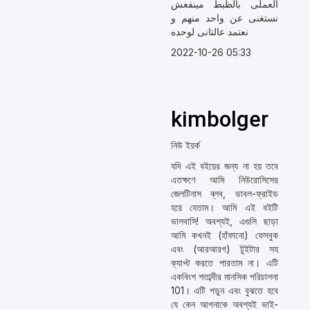
العملى بالظبط مينفعش
نستغنى عن واحد منهم و
نعتمد عالتانى لوحده
2022-10-26 05:33
kimbolger
নিউ ইয়র্ক
যদি এই বইয়ের জন্য না হয় তবে
এতক্ষণে আমি নিউরোসিসের
জেলটিনাস ব্লব, ডাবল-ফ্রাইড
হয়ে যেতাম। আমি এই বইটি
ভালবাসি! অবশ্যই, এগুলি ছাড়া
আমি কখনই (হাঁফানো) ফেসবুক
এবং (আরআরগ) টুইটার সহ
ক্যাপ্ট করতে পারতাম না। এটি
একবিংশ শতাব্দীর মানসিক পরিচালনা
101। এটি পড়ুন এবং বুঝতে হবে
যে কেন আপনাকে অবশ্যই ভাই-