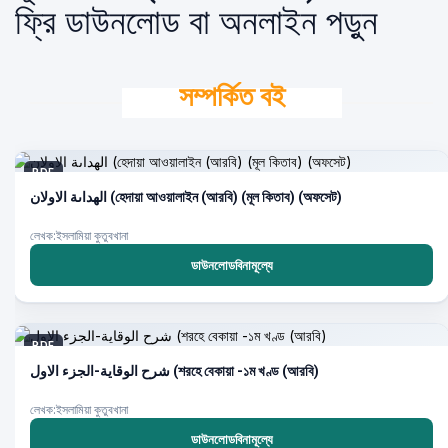
ফ্রি ডাউনলোড বা অনলাইন পড়ুন
সম্পর্কিত বই
PDF
الهداىة الاولان (হেদায়া আওয়ালাইন (আরবি) (মূল কিতাব) (অফসেট)
লেখক:ইসলামিয়া কুতুবখানা
ডাউনলোডবিনামূল্যে
PDF
شرح الوقاية-الجزء الاول (শরহে বেকায়া -১ম খণ্ড (আরবি)
লেখক:ইসলামিয়া কুতুবখানা
ডাউনলোডবিনামূল্যে