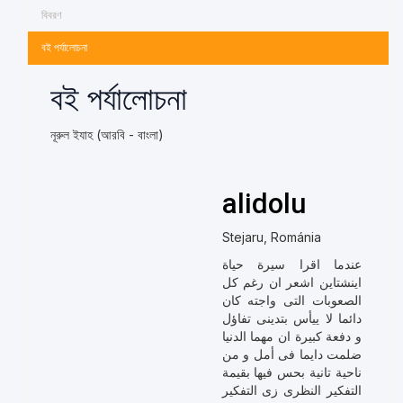
বিবরণ
বই পর্যালোচনা
বই পর্যালোচনা
নূরুল ইযাহ (আরবি - বাংলা)
alidolu
Stejaru, Románia
عندما اقرا سيرة حياة
اينشتاين اشعر ان رغم كل
الصعوبات التى واجته كان
دائما لا ييأس بتدينى تفاؤل
و دفعة كبيرة ان مهما الدنيا
ضلمت دايما فى أمل و من
ناحية تانية بحس فيها بقيمة
التفكير النظرى زى التفكير