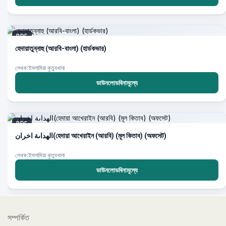
PDF
হেদায়াতুন্নাহু (আরবি-বাংলা) (হার্ডকভার)
লেখক:ইসলামিয়া কুতুবখানা
ডাউনলোডবিনামূল্যে
PDF
الهداىة اخران(হেদায়া আখেরাইন (আরবি) (মূল কিতাব) (অফসেট)
লেখক:ইসলামিয়া কুতুবখানা
ডাউনলোডবিনামূল্যে
সম্পর্কিত