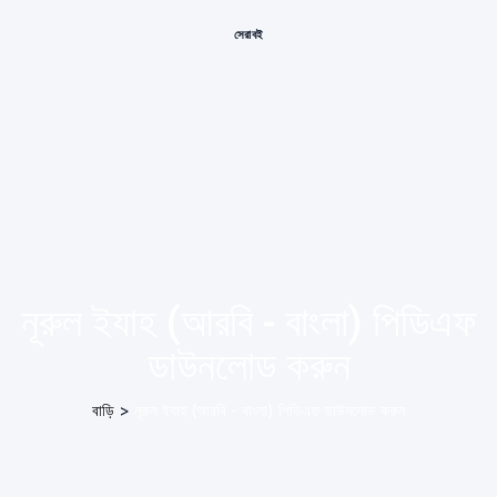
সেরা বই
নূরুল ইযাহ (আরবি - বাংলা) পিডিএফ
ডাউনলোড করুন
বাড়ি
>
নূরুল ইযাহ (আরবি - বাংলা) পিডিএফ ডাউনলোড করুন