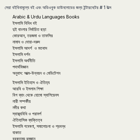
সেরা বইবিনামূল্যে বই এবং অডিওবুক ডাউনলোডের জন্য ইন্টারনেটের # 1 উত্স
Arabic & Urdu Languages Books
ইসলামি বিবিধ বই
দুই বাংলার নির্বাচিত ছড়া
কোরআন, তরজমা ও তাফসির
নামায ও দোয়া-দরুদ
ইসলামি আদর্শ ও মতবাদ
ইসলামি দর্শন
ইসলামি অর্থনীতি
পদার্থবিজ্ঞান
অনুবাদ: আত্ম-উন্নয়ন ও মেডিটেশন
ইসলামি ইতিহাস ও ঐতিহ্য
আরবি ও ইসলাম শিক্ষা
বিগ ব্যাং থেকে হোমো স্যাপিয়েনস
নারী সম্পর্কীয়
নদীর কথা
স্বাস্থ্যবিধি ও পরামর্শ
ঐতিহাসিক ব্যক্তিত্ব
ইসলামি গবেষণা, সমালোচনা ও প্রবন্ধ
যাকাত
বরকতময় রমজান