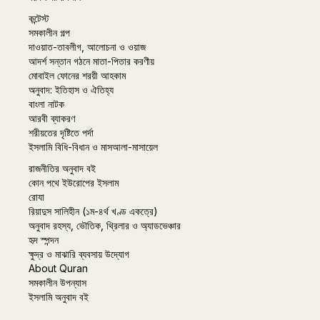
কন্টেস্ট
সমকালীন গল্প
দাওয়াত-তাবলীগ, আলোচনা ও ওয়াজ
আদর্শ সন্তান গঠনে মাতা-পিতার করণীয়
মোবাইল ফোনের শরয়ী আহকাম
অনুবাদ: ইতিহাস ও ঐতিহ্য
বাংলা নাটক
আরবী ব্যাকরণ
শরীয়তের দৃষ্টিতে পর্দা
ইসলামি বিধি-বিধান ও মাসআলা-মাসায়েল
রাজনীতির অনুবাদ বই
কোন পথে ইউরোপের ইসলাম
রোযা
রিয়াদুস সালিহীন (১ম-৪র্থ খণ্ড একত্রে)
অনুবাদ রহস্য, ভৌতিক, থ্রিলার ও অ্যাডভেঞ্চার
হৃদ স্পন্দন
ক্ষুদ্র ও মাঝারি ব্যবসায় উদ্যোগ
About Quran
সমকালীন উপন্যাস
ইসলামি অনুবাদ বই