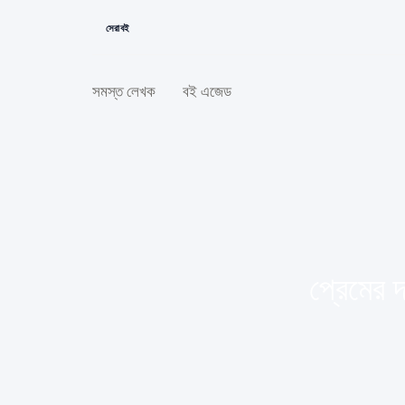
সেরা বই
সমস্ত লেখক
বই এজেড
প্রেমের 