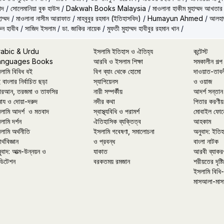
াদ
/
সোলেমানিয়া বুক হাউস
/
Dakwah Books Malaysia
/
মাওলানা হাকীম মুহাম্মদ আখতার
াম্মদ
/
মাওলানা নাসীম আরাফাত
/
মাহবুবুর রহমান (ইতিহাসবিদ)
/
Humayun Ahmed
/
আলহাজ
ুন হাবীব
/
সাজিদ ইসলাম
/
ডা. জাকির নায়েক
/
মুফতী মুহাম্মদ হাবীবুর রহমান খান
/
rabic & Urdu
ইসলামি ইতিহাস ও ঐতিহ্য
কন্টেস্ট
anguages Books
আরবি ও ইসলাম শিক্ষা
সমকালীন গল্প
লামি বিবিধ বই
বিগ ব্যাং থেকে হোমো
দাওয়াত-তাব
 বাংলার নির্বাচিত ছড়া
স্যাপিয়েনস
ও ওয়াজ
রআন, তরজমা ও তাফসির
নারী সম্পর্কীয়
আদর্শ সন্তান
মায ও দোয়া-দরুদ
নদীর কথা
পিতার করণীয়
লামি আদর্শ ও মতবাদ
স্বাস্থ্যবিধি ও পরামর্শ
মোবাইল ফোন
লামি দর্শন
ঐতিহাসিক ব্যক্তিত্ব
আহকাম
লামি অর্থনীতি
ইসলামি গবেষণা, সমালোচনা
অনুবাদ: ইতি
র্থবিজ্ঞান
ও প্রবন্ধ
বাংলা নাটক
ুবাদ: আত্ম-উন্নয়ন ও
যাকাত
আরবী ব্যাকর
ডিটেশন
বরকতময় রমজান
শরীয়তের দৃষ্টি
ইসলামি বিধি-
মাসআলা-মাস