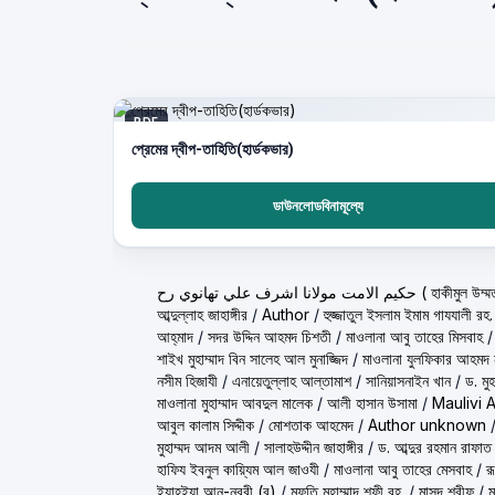
PDF
প্রেমের দ্বীপ-তাহিতি(হার্ডকভার)
ডাউনলোডবিনামূল্যে
ولانا اشرف علي تهانوي رح
আব্দুল্লাহ জাহাঙ্গীর
/
Author
/
হুজ্জাতুল ইসলাম ইমাম গাযযালী রহ.
আহ্‌মাদ
/
সদর উদ্দিন আহমদ চিশতী
/
মাওলানা আবু তাহের মিসবাহ
শাইখ মুহাম্মাদ বিন সালেহ আল মুনাজ্জিদ
/
মাওলানা যুলফিকার আহমদ ন
নসীম হিজাযী
/
এনায়েতুল্লাহ আল্‌তামাশ
/
সানিয়াসনাইন খান
/
ড. মু
মাওলানা মুহাম্মাদ আবদুল মালেক
/
আলী হাসান উসামা
/
Maulivi 
আবুল কালাম সিদ্দীক
/
মোশতাক আহমেদ
/
Author unknown
মুহাম্মদ আদম আলী
/
সালাহউদ্দীন জাহাঙ্গীর
/
ড. আব্দুর রহমান রাফাত
হাফিয ইবনুল কায়্যিম আল জাওযী
/
মাওলানা আবু তাহের মেসবাহ
/
র
ইয়াহইয়া আন-নববী (র)
/
মুফতি মুহাম্মাদ শফী রহ.
/
মাসুদ শরীফ
/
ম