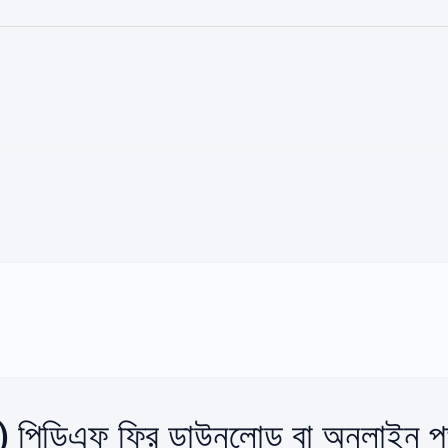
ার) পিডিএফ ফ্রি ডাউনলোড বা অনলাইন পড