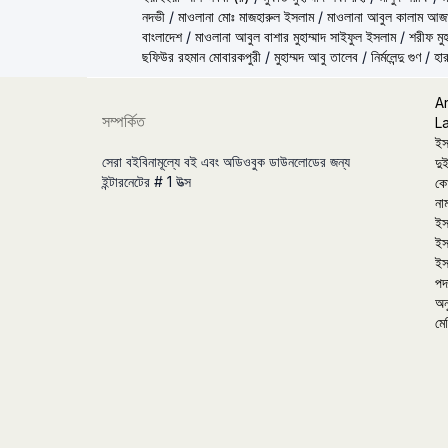
নদভী
/
মাওলানা মোঃ মাজহারুল ইসলাম
/
মাওলানা আবুল কালাম আজ
বাংলাদেশ
/
মাওলানা আবুল বাশার মুহাম্মাদ সাইফুল ইসলাম
/
শরীফ মুহ
ছফিউর রহমান মোবারকপুরী
/
মুহাম্মদ আবু তালেব
/
নির্মলেন্দু গুণ
/
হার
A
সম্পর্কিত
L
ইস
সেরা বইবিনামূল্যে বই এবং অডিওবুক ডাউনলোডের জন্য
দুই
ইন্টারনেটের # 1 উত্স
কো
না
ইস
ইস
ইস
পদা
অন
মে