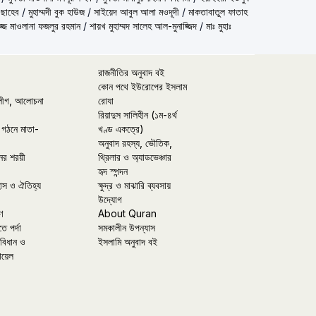
 ছাহেব
/
মুহাম্মদী বুক হাউজ
/
সাইয়েদ আবুল আলা মওদূদী
/
মাকতাবাতুল ফাতাহ
্জ মাওলানা ফজলুর রহমান
/
শায়খ মুহাম্মদ সালেহ আল-মুনাজ্জিদ
/
মাঃ মুহাঃ
রাজনীতির অনুবাদ বই
কোন পথে ইউরোপের ইসলাম
লীগ, আলোচনা
রোযা
রিয়াদুস সালিহীন (১ম-৪র্থ
 গঠনে মাতা-
খণ্ড একত্রে)
অনুবাদ রহস্য, ভৌতিক,
ের শরয়ী
থ্রিলার ও অ্যাডভেঞ্চার
হৃদ স্পন্দন
হাস ও ঐতিহ্য
ক্ষুদ্র ও মাঝারি ব্যবসায়
উদ্যোগ
ণ
About Quran
তে পর্দা
সমকালীন উপন্যাস
বিধান ও
ইসলামি অনুবাদ বই
ায়েল