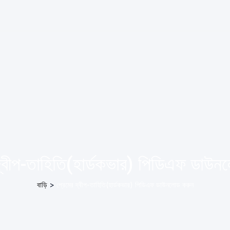
দ্বীপ-তাহিতি(হার্ডকভার) পিডিএফ ডাউ
বাড়ি
>
প্রেমের দ্বীপ-তাহিতি(হার্ডকভার) পিডিএফ ডাউনলোড করুন