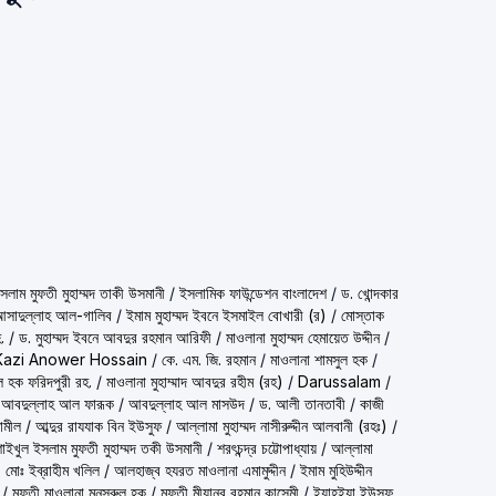
شيخ الاسلام مف) শাইখুল ইসলাম মুফতী মুহাম্মদ তাকী উসমানী
/
ইসলামিক ফাউন্ডেশন বাংলাদেশ
/
ড. খোন্দকার
দ আসাদুল্লাহ আল-গালিব
/
ইমাম মুহাম্মদ ইবনে ইসমাইল বোখারী (র)
/
মোস্তাক
.
/
ড. মুহাম্মদ ইবনে আবদুর রহমান আরিফী
/
মাওলানা মুহাম্মদ হেমায়েত উদ্দীন
/
Kazi Anower Hossain
/
কে. এম. জি. রহমান
/
মাওলানা শামসুল হক
/
ল হক ফরিদপুরী রহ.
/
মাওলানা মুহাম্মাদ আবদুর রহীম (রহ)
/
Darussalam
/
 আবদুল্লাহ আল ফারূক
/
আবদুল্লাহ আল মাসউদ
/
ড. আলী তানতাবী
/
কাজী
ামীল
/
আব্দুর রাযযাক বিন ইউসুফ
/
আল্লামা মুহাম্মদ নাসীরুদ্দীন আলবানী (রহঃ)
/
شيخ الاسلام مفتي محمد تقي عث) শাইখুল ইসলাম মুফতী মুহাম্মদ তকী উসমানী
/
শরৎচন্দ্র চট্টোপাধ্যায়
/
আল্লামা
 মোঃ ইব্রাহীম খলিল
/
আলহাজ্ব হযরত মাওলানা এমামুদ্দীন
/
ইমাম মুহিউদ্দীন
/
মুফতী মাওলানা মনসূরুল হক
/
মুফতী মীযানুর রহমান কাসেমী
/
ইয়াহইয়া ইউসুফ