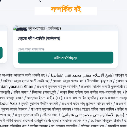
সম্পর্কিত বই
PDF
প্রেমের দ্বীপ-তাহিতি (হার্ডকভার)
লেখক:আবুল বাসার লিটন
ডাউনলোডবিনামূল্যে
حكيم الامت م ( হাকীমুল উম্মত মাওলানা আশরাফ আলী থানভী রহ.)
/
(تي محمد تقي عثماني
/
সাইয়েদ আবুল হাসান আলী নদভী রহ.
/
খন্দকার আবুল খায়ের রহ.
/
ইসলামিয়া কুতুবখানা
/
মুহাম্ম
/
Saniyasnain Khan
/
মাওলানা মুহাম্মদ যাইনুল আবিদীন
/
মাওলানা আশেক এলাহী বুলন্দশহরী রহ
কশবন্দী
/
রকিব হাসান
/
জিয়াউর রহমান মুন্সী
/
আবুল ফিদা হাফিজ ইব্‌ন কাসীর আদ-দামেশ্‌কী রহ.
/
হাম্মদ ফজলুর রহমান
/
আল্লামা ইবনে কাছীর (রহ.)
/
এস. এম. জাকির হুসাইন
/
হযরত মাওলানা শামসু
Abdul Aziz
/
মুফতী মুহাম্মাদ ইদরীস কাসেমী
/
মাওলানা ডক্টর শাহ্‌ মুহাম্মাদ আবদুর রহীম
/
মাওলানা
/
মুহম্মদ জাফর ইকবাল
/
মাওলানা মুহাম্মদ মফিজুল ইসলাম
/
শাইখ আব্দুল মালিক আল কাসিম
/
রশীদ জ
 পাশা রহ.
/
মাসুদা সুলতানা রুমী
/
সৌমেন সাহা
/
(ماني
ূহানী শাইখ হযরত মাওলানা এমামুদ্দীন মোঃ ত্বহা
/
সাহাদত হোসেন খান
/
ড. সৈয়দ মাহমুদুল হাসান
/
ড.
াওলানা মুহিউদ্দীন খান
/
আরিফ আজাদ
/
ডা. শামসুল আরেফীন
/
মতিউর রহমান খান
/
জাকারিয়া মাসুদ