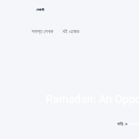
সেরা বই
সমস্ত লেখক
বই এজেড
Ramadan: An Oppor
বাড়ি
>
Rama