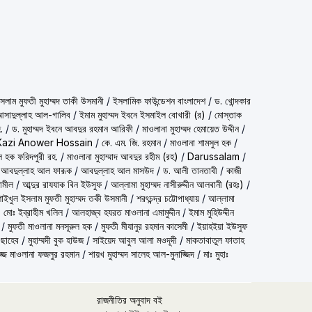
شيخ الاسلام مف) শাইখুল ইসলাম মুফতী মুহাম্মদ তাকী উসমানী
/
ইসলামিক ফাউন্ডেশন বাংলাদেশ
/
ড. খোন্দকার
দ আসাদুল্লাহ আল-গালিব
/
ইমাম মুহাম্মদ ইবনে ইসমাইল বোখারী (র)
/
মোস্তাক
.
/
ড. মুহাম্মদ ইবনে আবদুর রহমান আরিফী
/
মাওলানা মুহাম্মদ হেমায়েত উদ্দীন
/
Kazi Anower Hossain
/
কে. এম. জি. রহমান
/
মাওলানা শামসুল হক
/
ল হক ফরিদপুরী রহ.
/
মাওলানা মুহাম্মাদ আবদুর রহীম (রহ)
/
Darussalam
/
 আবদুল্লাহ আল ফারূক
/
আবদুল্লাহ আল মাসউদ
/
ড. আলী তানতাবী
/
কাজী
ামীল
/
আব্দুর রাযযাক বিন ইউসুফ
/
আল্লামা মুহাম্মদ নাসীরুদ্দীন আলবানী (রহঃ)
/
شيخ الاسلام مفتي محمد تقي عث) শাইখুল ইসলাম মুফতী মুহাম্মদ তকী উসমানী
/
শরৎচন্দ্র চট্টোপাধ্যায়
/
আল্লামা
 মোঃ ইব্রাহীম খলিল
/
আলহাজ্ব হযরত মাওলানা এমামুদ্দীন
/
ইমাম মুহিউদ্দীন
/
মুফতী মাওলানা মনসূরুল হক
/
মুফতী মীযানুর রহমান কাসেমী
/
ইয়াহইয়া ইউসুফ
 ছাহেব
/
মুহাম্মদী বুক হাউজ
/
সাইয়েদ আবুল আলা মওদূদী
/
মাকতাবাতুল ফাতাহ
্জ মাওলানা ফজলুর রহমান
/
শায়খ মুহাম্মদ সালেহ আল-মুনাজ্জিদ
/
মাঃ মুহাঃ
রাজনীতির অনুবাদ বই