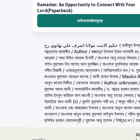
Ramadan: An Opportunity to Connect With Your
Lord(Paperback)
ডাউনলোডবিনামূল্যে
ولانا اشرف علي تهانوي رح
আব্দুল্লাহ জাহাঙ্গীর
/
Author
/
হুজ্জাতুল ইসলাম ইমাম গাযযালী রহ.
আহ্‌মাদ
/
সদর উদ্দিন আহমদ চিশতী
/
মাওলানা আবু তাহের মিসবাহ
শাইখ মুহাম্মাদ বিন সালেহ আল মুনাজ্জিদ
/
মাওলানা যুলফিকার আহমদ ন
নসীম হিজাযী
/
এনায়েতুল্লাহ আল্‌তামাশ
/
সানিয়াসনাইন খান
/
ড. মু
মাওলানা মুহাম্মাদ আবদুল মালেক
/
আলী হাসান উসামা
/
Maulivi 
আবুল কালাম সিদ্দীক
/
মোশতাক আহমেদ
/
Author unknown
মুহাম্মদ আদম আলী
/
সালাহউদ্দীন জাহাঙ্গীর
/
ড. আব্দুর রহমান রাফাত
হাফিয ইবনুল কায়্যিম আল জাওযী
/
মাওলানা আবু তাহের মেসবাহ
/
র
ইয়াহইয়া আন-নববী (র)
/
মুফতি মুহাম্মাদ শফী রহ.
/
মাসুদ শরীফ
/
ম
নদভী
/
মাওলানা মোঃ মাজহারুল ইসলাম
/
মাওলানা আবুল কালাম আজ
বাংলাদেশ
/
মাওলানা আবুল বাশার মুহাম্মাদ সাইফুল ইসলাম
/
শরীফ মুহ
ছফিউর রহমান মোবারকপুরী
/
মুহাম্মদ আবু তালেব
/
নির্মলেন্দু গুণ
/
হার
A