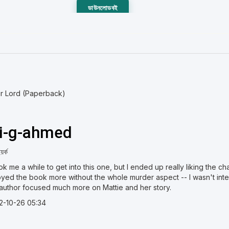
ডাউনলোডবই
ur Lord (Paperback)
li-g-ahmed
়র্ক
ook me a while to get into this one, but I ended up really liking the ch
yed the book more without the whole murder aspect -- I wasn't inter
 author focused much more on Mattie and her story.
2-10-26 05:34