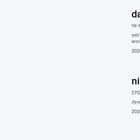
d
নিউ ইয
হ্যার
জানত
202
n
2705
ট্রেন
202