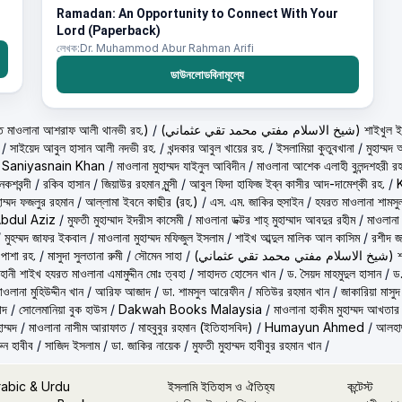
Ramadan: An Opportunity to Connect With Your
Lord (Paperback)
লেখক:Dr. Muhammod Abur Rahman Arifi
ডাউনলোডবিনামূল্যে
حكيم الامت م ( হাকীমুল উম্মত মাওলানা আশরাফ আলী থানভী রহ.)
/
(تي محمد تقي عثماني
/
সাইয়েদ আবুল হাসান আলী নদভী রহ.
/
খন্দকার আবুল খায়ের রহ.
/
ইসলামিয়া কুতুবখানা
/
মুহাম্ম
/
Saniyasnain Khan
/
মাওলানা মুহাম্মদ যাইনুল আবিদীন
/
মাওলানা আশেক এলাহী বুলন্দশহরী রহ
কশবন্দী
/
রকিব হাসান
/
জিয়াউর রহমান মুন্সী
/
আবুল ফিদা হাফিজ ইব্‌ন কাসীর আদ-দামেশ্‌কী রহ.
/
হাম্মদ ফজলুর রহমান
/
আল্লামা ইবনে কাছীর (রহ.)
/
এস. এম. জাকির হুসাইন
/
হযরত মাওলানা শামসু
Abdul Aziz
/
মুফতী মুহাম্মাদ ইদরীস কাসেমী
/
মাওলানা ডক্টর শাহ্‌ মুহাম্মাদ আবদুর রহীম
/
মাওলানা
/
মুহম্মদ জাফর ইকবাল
/
মাওলানা মুহাম্মদ মফিজুল ইসলাম
/
শাইখ আব্দুল মালিক আল কাসিম
/
রশীদ জ
 পাশা রহ.
/
মাসুদা সুলতানা রুমী
/
সৌমেন সাহা
/
(ماني
ূহানী শাইখ হযরত মাওলানা এমামুদ্দীন মোঃ ত্বহা
/
সাহাদত হোসেন খান
/
ড. সৈয়দ মাহমুদুল হাসান
/
ড.
াওলানা মুহিউদ্দীন খান
/
আরিফ আজাদ
/
ডা. শামসুল আরেফীন
/
মতিউর রহমান খান
/
জাকারিয়া মাসুদ
াদ
/
সোলেমানিয়া বুক হাউস
/
Dakwah Books Malaysia
/
মাওলানা হাকীম মুহাম্মদ আখতার
াম্মদ
/
মাওলানা নাসীম আরাফাত
/
মাহবুবুর রহমান (ইতিহাসবিদ)
/
Humayun Ahmed
/
আলহাজ
ুন হাবীব
/
সাজিদ ইসলাম
/
ডা. জাকির নায়েক
/
মুফতী মুহাম্মদ হাবীবুর রহমান খান
/
rabic & Urdu
ইসলামি ইতিহাস ও ঐতিহ্য
কন্টেস্ট