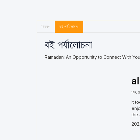
বিবরণ
বই পর্যালোচনা
বই পর্যালোচনা
Ramadan: An Opportunity to Connect With Yo
a
নিউ ইয
It t
enjo
the
202