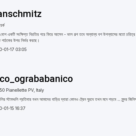
anschmitz
়র্ক
ি বোশ একটি সংক্ষিপ্ত বিরতির পরে ফিরে আসেন - ভাল গল্প তবে অন্যান্য বশ উপন্যাসের মতো চরিত
ে পাঠকের উপর নির্ভর করছে।
0-01-17 03:05
ico_ogrababanico
0 Pianellette PV, Italy
গুলির স্টাফগুলি প্রতিবার যখন আমাদের বাড়ির দ্বারা কোনও ট্রেন ঘুরবে তখন মনে পড়বে ... সুন্দর জিনিস
0-01-15 16:37